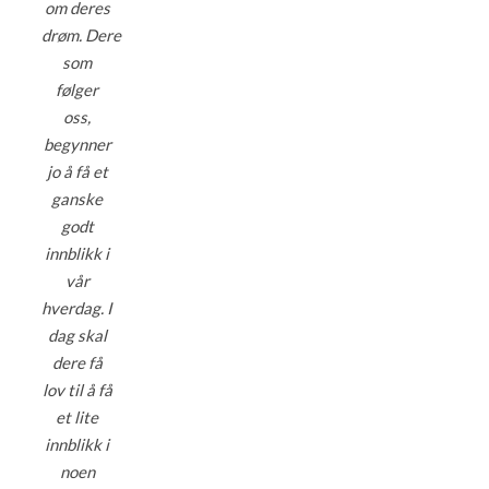
om deres
drøm. Dere
som
følger
oss,
begynner
jo å få et
ganske
godt
innblikk i
vår
hverdag. I
dag skal
dere få
lov til å få
et lite
innblikk i
noen