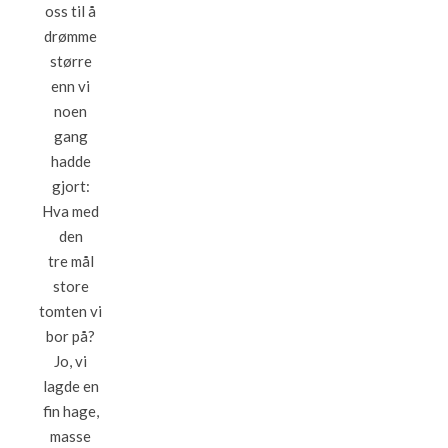
oss til å
drømme
større
enn vi
noen
gang
hadde
gjort:
Hva med
den
tre mål
store
tomten vi
bor på?
Jo, vi
lagde en
fin hage,
masse