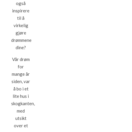
også
inspirere
til å
virkelig
gjøre
drømmene
dine?
Vår drøm
for
mange år
siden, var
å bo i et
lite hus i
skogkanten,
med
utsikt
over et