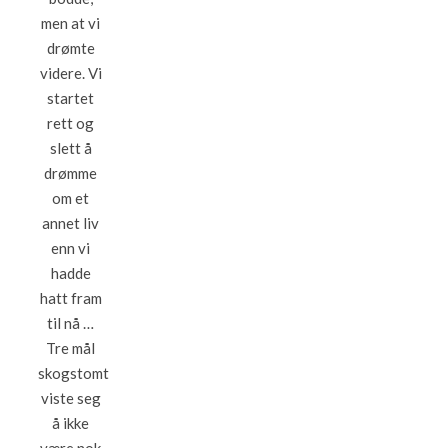
men at vi
drømte
videre. Vi
startet
rett og
slett å
drømme
om et
annet liv
enn vi
hadde
hatt fram
til nå …
Tre mål
skogstomt
viste seg
å ikke