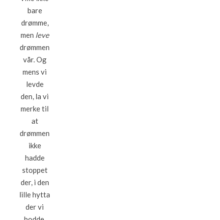
bare
drømme,
men
leve
drømmen
vår. Og
mens vi
levde
den, la vi
merke til
at
drømmen
ikke
hadde
stoppet
der, i den
lille hytta
der vi
bodde,