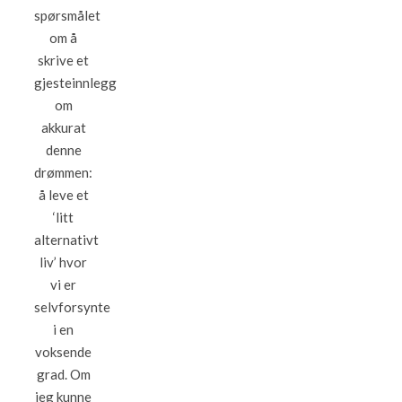
spørsmålet
om å
skrive et
gjesteinnlegg
om
akkurat
denne
drømmen:
å leve et
‘litt
alternativt
liv’ hvor
vi er
selvforsynte
i en
voksende
grad. Om
jeg kunne