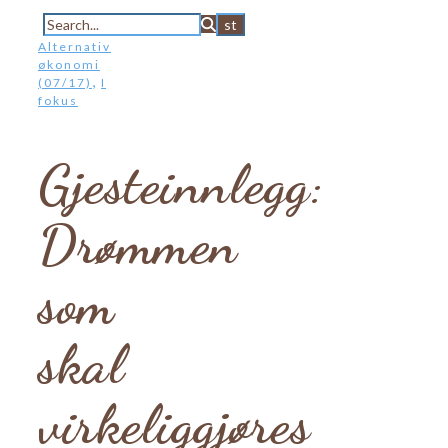
Alternativ
økonomi
,
(07/17)
I
fokus
Gjesteinnlegg:
Drømmen
som
skal
virkeliggjøres