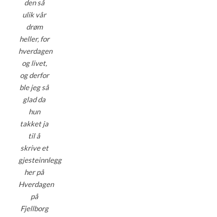
den så
ulik vår
drøm
heller, for
hverdagen
og livet,
og derfor
ble jeg så
glad da
hun
takket ja
til å
skrive et
gjesteinnlegg
her på
Hverdagen
på
Fjellborg