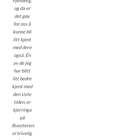
Fjellborg,
og da er
det gøy
for oss å
kunne bli
litt kjent
med dere
også. Én
av de jeg
har blitt
litt bedre
kjent med
den siste
tiden, er
kjerringa
på
Buseteren;
ei trivelig