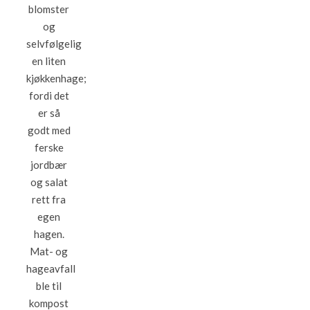
blomster
og
selvfølgelig
en liten
kjøkkenhage;
fordi det
er så
godt med
ferske
jordbær
og salat
rett fra
egen
hagen.
Mat- og
hageavfall
ble til
kompost