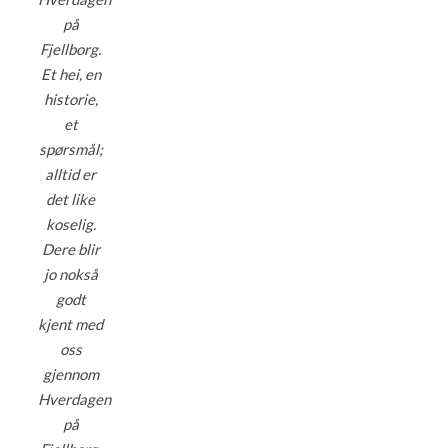
på
Fjellborg.
Et hei, en
historie,
et
spørsmål;
alltid er
det like
koselig.
Dere blir
jo nokså
godt
kjent med
oss
gjennom
Hverdagen
på