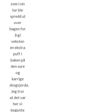
som i sin
tur ble
spredd ut
over
hagen for
å gi
veksten
en ekstra
puff i
baken på
den sure
og
karrige
skogsjorda.
Jeg tror
at det var
her vi
begynte