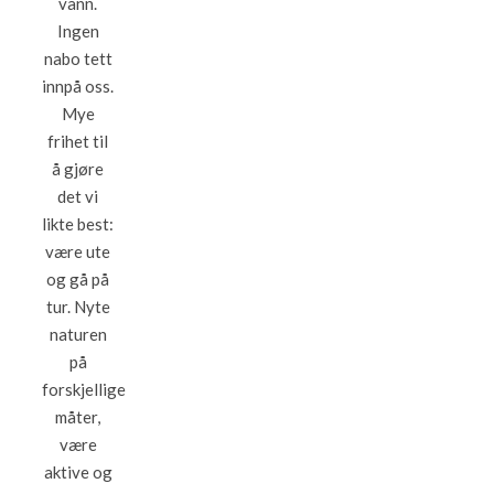
vann.
Ingen
nabo tett
innpå oss.
Mye
frihet til
å gjøre
det vi
likte best:
være ute
og gå på
tur. Nyte
naturen
på
forskjellige
måter,
være
aktive og