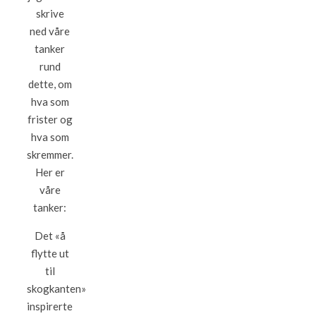
skrive
ned våre
tanker
rund
dette, om
hva som
frister og
hva som
skremmer.
Her er
våre
tanker:
Det «å
flytte ut
til
skogkanten»
inspirerte