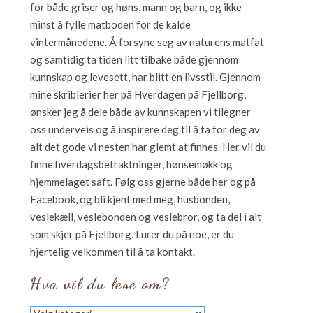
for både griser og høns, mann og barn, og ikke
minst å fylle matboden for de kalde
vintermånedene. Å forsyne seg av naturens matfat
og samtidig ta tiden litt tilbake både gjennom
kunnskap og levesett, har blitt en livsstil. Gjennom
mine skriblerier her på Hverdagen på Fjellborg,
ønsker jeg å dele både av kunnskapen vi tilegner
oss underveis og å inspirere deg til å ta for deg av
alt det gode vi nesten har glemt at finnes. Her vil du
finne hverdagsbetraktninger, hønsemøkk og
hjemmelaget saft. Følg oss gjerne både her og på
Facebook, og bli kjent med meg, husbonden,
veslekæll, veslebonden og veslebror, og ta del i alt
som skjer på Fjellborg. Lurer du på noe, er du
hjertelig velkommen til å ta kontakt.
Hva vil du lese om?
Hva