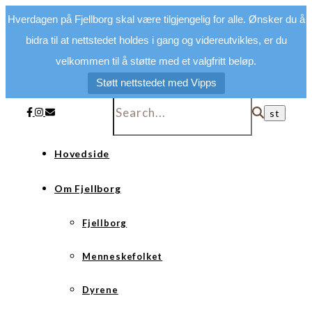
Hverdagen på Fjellborg skal være tilgjengelig for alle. Ønsker du å
bidra til at nettstedet holdes i gang og videreutvikles, er du
velkommen til å støtte med et valgfritt beløp.
Støtt nettstedet med Vipps
Hovedside
Om Fjellborg
Fjellborg
Menneskefolket
Dyrene