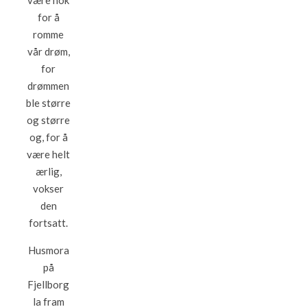
være nok
for å
romme
vår drøm,
for
drømmen
ble større
og større
og, for å
være helt
ærlig,
vokser
den
fortsatt.
Husmora
på
Fjellborg
la fram