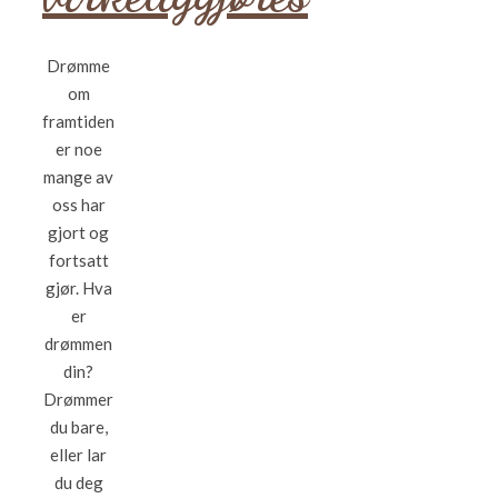
Drømme
om
framtiden
er noe
mange av
oss har
gjort og
fortsatt
gjør. Hva
er
drømmen
din?
Drømmer
du bare,
eller lar
du deg