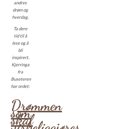
andres
drøm og
hverdag.
Ta dere
tid til å
lese og å
bli
inspirert.
Kjerringa
fra
Buseteren
har ordet:
Drømmen
som
skal
virkeliggjøres