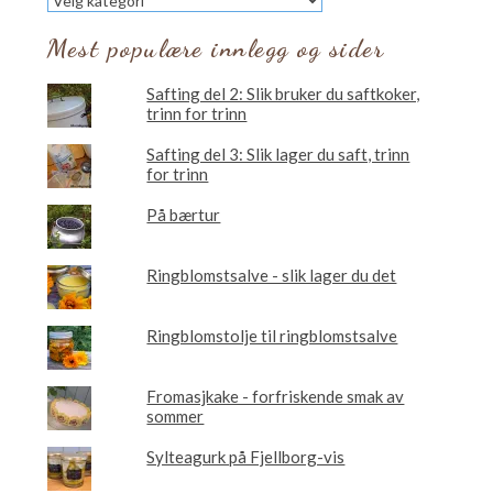
vil
du
Mest populære innlegg og sider
lese
om?
Safting del 2: Slik bruker du saftkoker,
trinn for trinn
Safting del 3: Slik lager du saft, trinn
for trinn
På bærtur
Ringblomstsalve - slik lager du det
Ringblomstolje til ringblomstsalve
Fromasjkake - forfriskende smak av
sommer
Sylteagurk på Fjellborg-vis