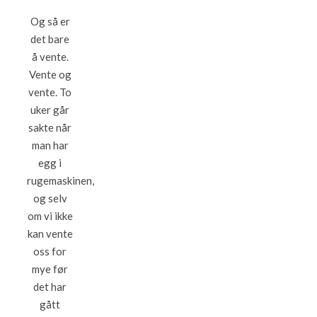
Og så er
det bare
å vente.
Vente og
vente. To
uker går
sakte når
man har
egg i
rugemaskinen,
og selv
om vi ikke
kan vente
oss for
mye før
det har
gått