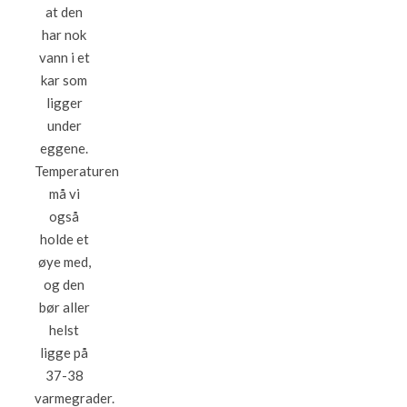
at den
har nok
vann i et
kar som
ligger
under
eggene.
Temperaturen
må vi
også
holde et
øye med,
og den
bør aller
helst
ligge på
37-38
varmegrader.