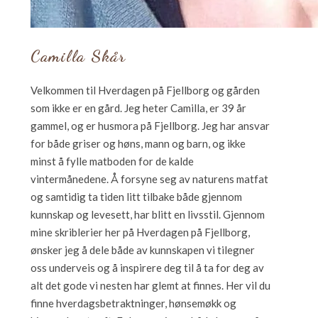
Camilla Skår
Velkommen til Hverdagen på Fjellborg og gården
som ikke er en gård. Jeg heter Camilla, er 39 år
gammel, og er husmora på Fjellborg. Jeg har ansvar
for både griser og høns, mann og barn, og ikke
minst å fylle matboden for de kalde
vintermånedene. Å forsyne seg av naturens matfat
og samtidig ta tiden litt tilbake både gjennom
kunnskap og levesett, har blitt en livsstil. Gjennom
mine skriblerier her på Hverdagen på Fjellborg,
ønsker jeg å dele både av kunnskapen vi tilegner
oss underveis og å inspirere deg til å ta for deg av
alt det gode vi nesten har glemt at finnes. Her vil du
finne hverdagsbetraktninger, hønsemøkk og