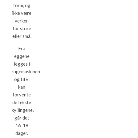
form, og
ikke være
verken
for store
eller små.
Fra
eggene
legges i
rugemaskinen
og til vi
kan
forvente
de første
kyllingene,
går det
16-18
dager.