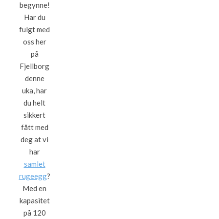
begynne!
Har du
fulgt med
oss her
på
Fjellborg
denne
uka, har
du helt
sikkert
fått med
deg at vi
har
samlet
rugeegg
?
Med en
kapasitet
på 120