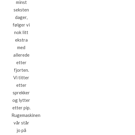
minst
seksten
dager,
følger vi
nok litt
ekstra
med
allerede
etter
fjorten.
Vi titter
etter
sprekker
og lytter
etter pip.
Rugemaskinen
vår står
jo på