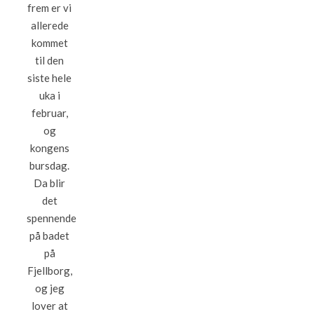
frem er vi
allerede
kommet
til den
siste hele
uka i
februar,
og
kongens
bursdag.
Da blir
det
spennende
på badet
på
Fjellborg,
og jeg
lover at