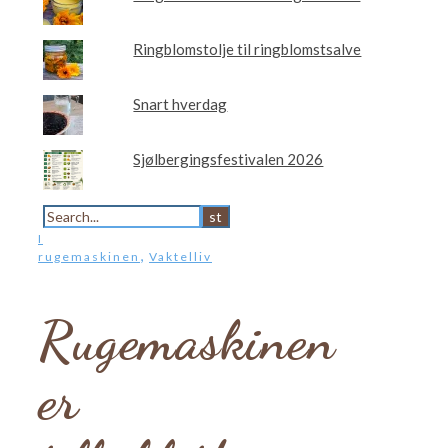
Ringblomstolje til ringblomstsalve
Snart hverdag
Sjølbergingsfestivalen 2026
I
,
rugemaskinen
Vaktelliv
Rugemaskinen
er