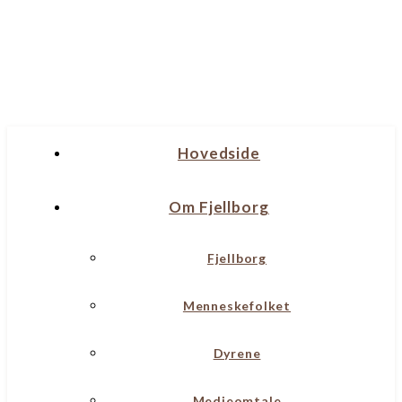
Hovedside
Om Fjellborg
Fjellborg
Menneskefolket
Dyrene
Medieomtale