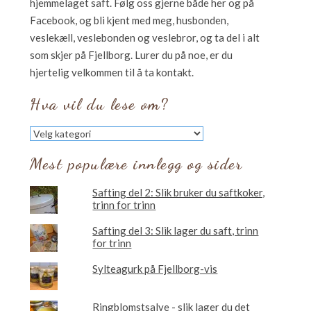
hjemmelaget saft. Følg oss gjerne både her og på
Facebook, og bli kjent med meg, husbonden,
veslekæll, veslebonden og veslebror, og ta del i alt
som skjer på Fjellborg. Lurer du på noe, er du
hjertelig velkommen til å ta kontakt.
Hva vil du lese om?
Hva
vil
du
Mest populære innlegg og sider
lese
om?
Safting del 2: Slik bruker du saftkoker,
trinn for trinn
Safting del 3: Slik lager du saft, trinn
for trinn
Sylteagurk på Fjellborg-vis
Ringblomstsalve - slik lager du det