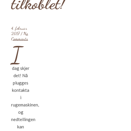
tilkoblet!
4. februar
2017
/
No
Comments
I
dag skjer
det! Nå
plugges
kontakta
i
rugemaskinen,
og
nedtellingen
kan