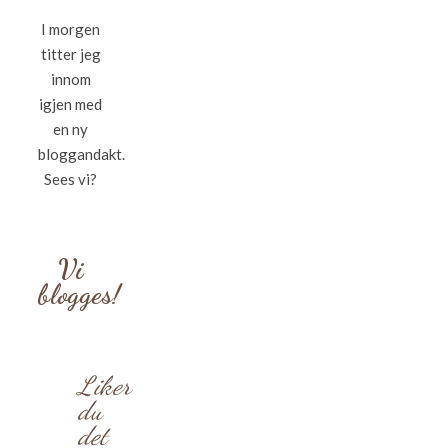
I morgen
titter jeg
innom
igjen med
en ny
bloggandakt.
Sees vi?
Vi
blogges!
Liker
du
det