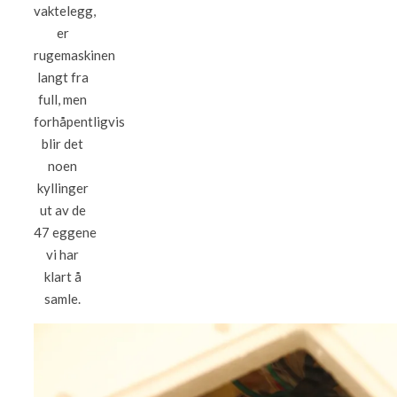
vaktelegg,
er
rugemaskinen
langt fra
full, men
forhåpentligvis
blir det
noen
kyllinger
ut av de
47 eggene
vi har
klart å
samle.