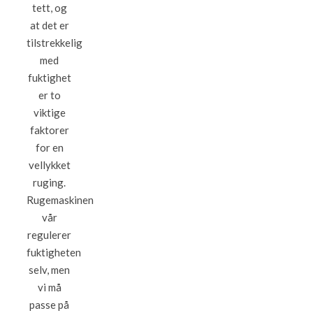
tett, og
at det er
tilstrekkelig
med
fuktighet
er to
viktige
faktorer
for en
vellykket
ruging.
Rugemaskinen
vår
regulerer
fuktigheten
selv, men
vi må
passe på