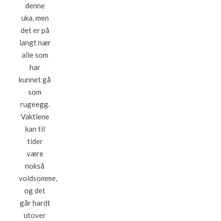
denne
uka, men
det er på
langt nær
alle som
har
kunnet gå
som
rugeegg.
Vaktlene
kan til
tider
være
nokså
voldsomme,
og det
går hardt
utover