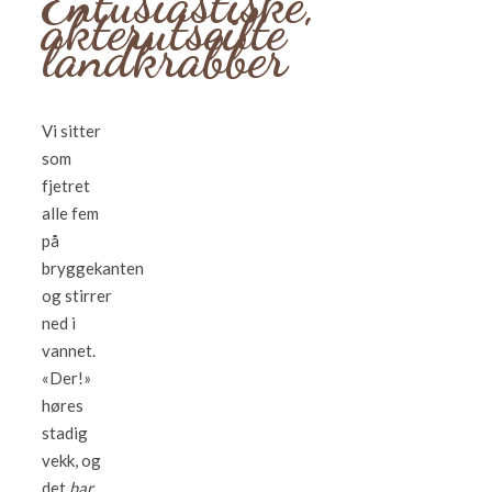
Entusiastiske,
akterutseilte
landkrabber
Vi sitter
som
fjetret
alle fem
på
bryggekanten
og stirrer
ned i
vannet.
«Der!»
høres
stadig
vekk, og
det
har