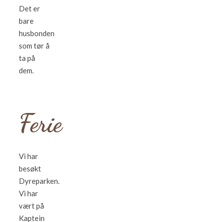
Det er
bare
husbonden
som tør å
ta på
dem.
Ferie
Vi har
besøkt
Dyreparken.
Vi har
vært på
Kaptein