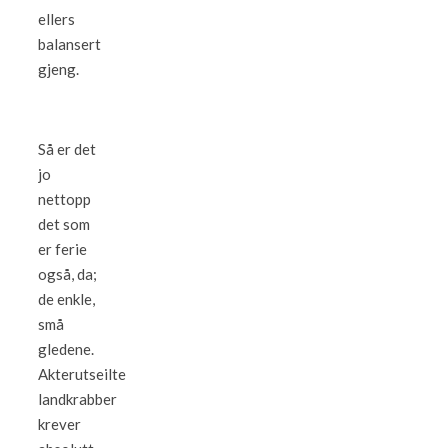
ellers
balansert
gjeng.
Så er det
jo
nettopp
det som
er ferie
også, da;
de enkle,
små
gledene.
Akterutseilte
landkrabber
krever