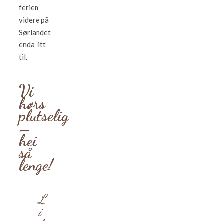
ferien
videre på
Sørlandet
enda litt
til.
Vi
hørs
plutselig
–
hei
så
lenge!
L
i