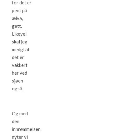
for det er
pent på
ælva,
gett.
Likevel
skal jeg
medgi at
det er
vakkert
her ved
sjøen
også.
Og med
den
innrømmelsen
nyter vi