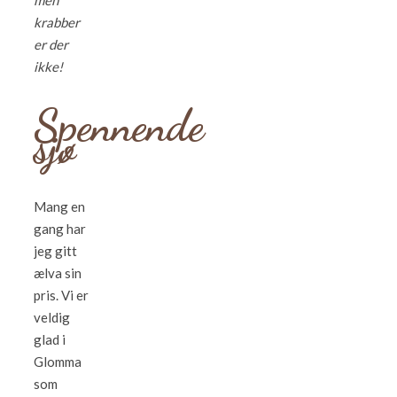
men
krabber
er der
ikke!
Spennende
sjø
Mang en
gang har
jeg gitt
ælva sin
pris. Vi er
veldig
glad i
Glomma
som