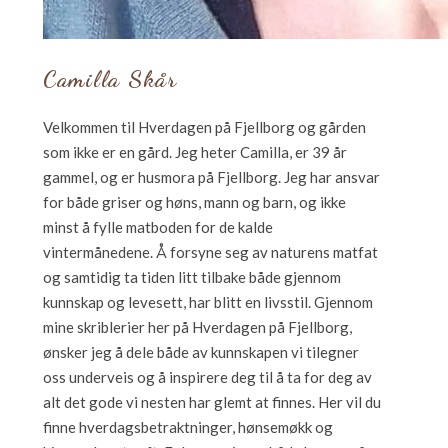
Camilla Skår
Velkommen til Hverdagen på Fjellborg og gården
som ikke er en gård. Jeg heter Camilla, er 39 år
gammel, og er husmora på Fjellborg. Jeg har ansvar
for både griser og høns, mann og barn, og ikke
minst å fylle matboden for de kalde
vintermånedene. Å forsyne seg av naturens matfat
og samtidig ta tiden litt tilbake både gjennom
kunnskap og levesett, har blitt en livsstil. Gjennom
mine skriblerier her på Hverdagen på Fjellborg,
ønsker jeg å dele både av kunnskapen vi tilegner
oss underveis og å inspirere deg til å ta for deg av
alt det gode vi nesten har glemt at finnes. Her vil du
finne hverdagsbetraktninger, hønsemøkk og