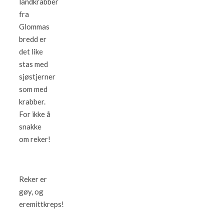
landkrabber
fra
Glommas
bredd er
det like
stas med
sjøstjerner
som med
krabber.
For ikke å
snakke
om reker!
Reker er
gøy, og
eremittkreps!