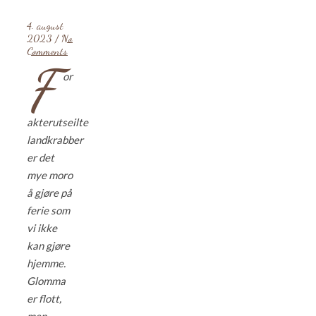
4. august
2023
/
No
Comments
F
or
akterutseilte
landkrabber
er det
mye moro
å gjøre på
ferie som
vi ikke
kan gjøre
hjemme.
Glomma
er flott,