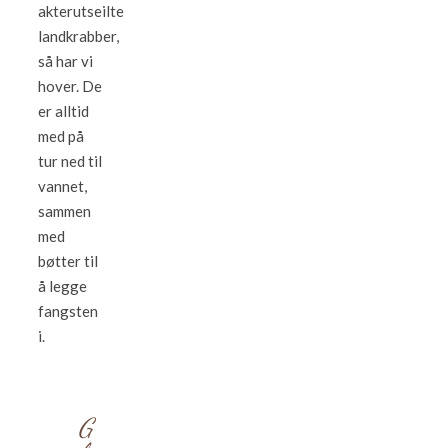
akterutseilte
landkrabber,
så har vi
hover. De
er alltid
med på
tur ned til
vannet,
sammen
med
bøtter til
å legge
fangsten
i.
G