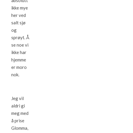
absolutt
ikke mye
her ved
salt sjø
og
sprøyt. Å
se noe vi
ikke har
hjemme
er moro
nok.
Jeg vil
aldri gi
meg med
å prise
Glomma,