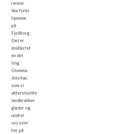
renner
like forbi
hjemme
på
Fjellborg.
Det er
imidlertid
en del
ting
Glomma
ikke
har,
som vi
akterutseilte
landkrabber
gleder og
undrer
oss over
her på