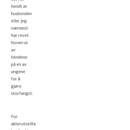
hendt at
husbonden
eller jeg
nærmest
har revet
hoven ut
av
hendene
på en av
ungene
for å
gjøre
storfangst.
For
akterutseilte