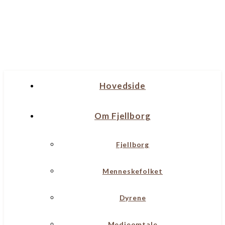
Hovedside
Om Fjellborg
Fjellborg
Menneskefolket
Dyrene
Medieomtale