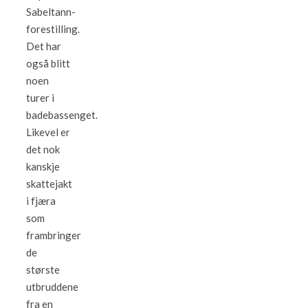
Sabeltann-
forestilling.
Det har
også blitt
noen
turer i
badebassenget.
Likevel er
det nok
kanskje
skattejakt
i fjæra
som
frambringer
de
største
utbruddene
fra en