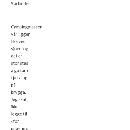
Sørlandet.
Campingplassen
vår ligger
like ved
sjøen, og
det er
stor stas
å gå tur i
fjæra og
på
brygga.
Jeg skal
ikke
legge til
«for
ungene»,