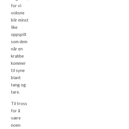
for vi
voksne
blir minst
like
oppspilt
som dem
når en
krabbe
kommer
til syne
blant
tang og
tare.
Til tross
for å
være
noen