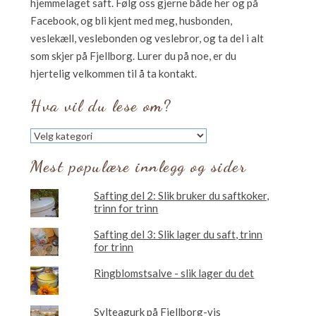
hjemmelaget saft. Følg oss gjerne både her og på
Facebook, og bli kjent med meg, husbonden,
veslekæll, veslebonden og veslebror, og ta del i alt
som skjer på Fjellborg. Lurer du på noe, er du
hjertelig velkommen til å ta kontakt.
Hva vil du lese om?
Hva
vil
du
Mest populære innlegg og sider
lese
om?
Safting del 2: Slik bruker du saftkoker,
trinn for trinn
Safting del 3: Slik lager du saft, trinn
for trinn
Ringblomstsalve - slik lager du det
Sylteagurk på Fjellborg-vis