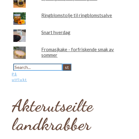
Ringblomstolje til ringblomstsalve
Snart hverdag
Fromasjkake - forfriskende smak av
sommer
På
utflukt
Akterutseilte
landkrabber