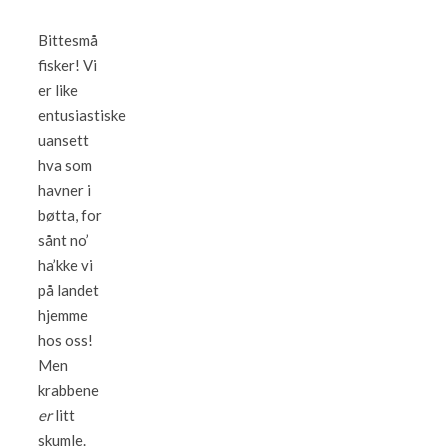
Bittesmå
fisker! Vi
er like
entusiastiske
uansett
hva som
havner i
bøtta, for
sånt no’
ha’kke vi
på landet
hjemme
hos oss!
Men
krabbene
er
litt
skumle.