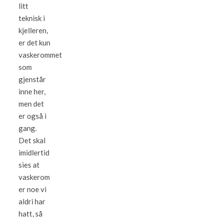
litt
teknisk i
kjelleren,
er det kun
vaskerommet
som
gjenstår
inne her,
men det
er også i
gang.
Det skal
imidlertid
sies at
vaskerom
er noe vi
aldri har
hatt, så