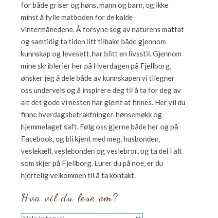
for både griser og høns, mann og barn, og ikke
minst å fylle matboden for de kalde
vintermånedene. Å forsyne seg av naturens matfat
og samtidig ta tiden litt tilbake både gjennom
kunnskap og levesett, har blitt en livsstil. Gjennom
mine skriblerier her på Hverdagen på Fjellborg,
ønsker jeg å dele både av kunnskapen vi tilegner
oss underveis og å inspirere deg til å ta for deg av
alt det gode vi nesten har glemt at finnes. Her vil du
finne hverdagsbetraktninger, hønsemøkk og
hjemmelaget saft. Følg oss gjerne både her og på
Facebook, og bli kjent med meg, husbonden,
veslekæll, veslebonden og veslebror, og ta del i alt
som skjer på Fjellborg. Lurer du på noe, er du
hjertelig velkommen til å ta kontakt.
Hva vil du lese om?
Hva