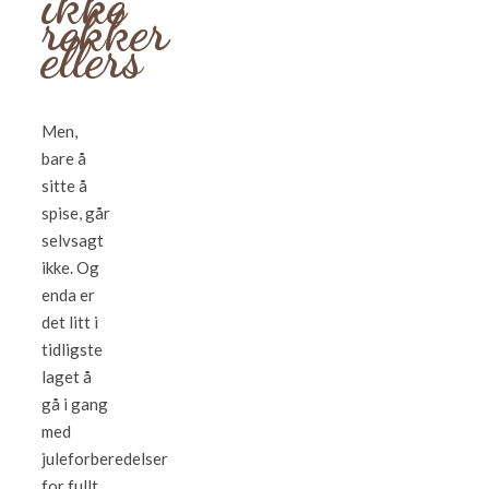
ikke
rekker
ellers
Men,
bare å
sitte å
spise, går
selvsagt
ikke. Og
enda er
det litt i
tidligste
laget å
gå i gang
med
juleforberedelser
for fullt.