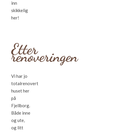
inn
skikkelig
her!
Etter
renoveringen
Vi har jo
totalrenovert
huset her
på
Fjellborg.
Både inne
og ute,
og litt