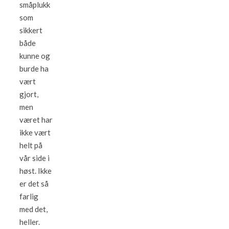
småplukk
som
sikkert
både
kunne og
burde ha
vært
gjort,
men
været har
ikke vært
helt på
vår side i
høst. Ikke
er det så
farlig
med det,
heller.