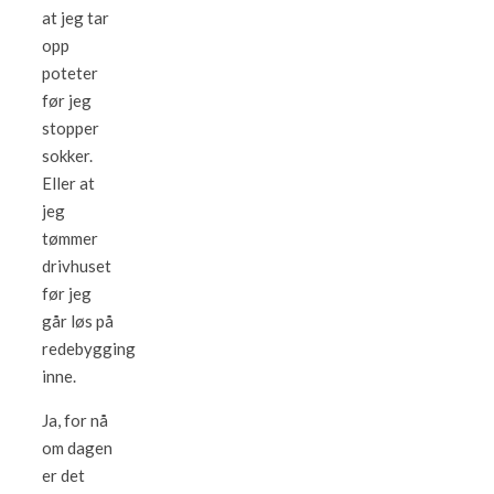
at jeg tar
opp
poteter
før jeg
stopper
sokker.
Eller at
jeg
tømmer
drivhuset
før jeg
går løs på
redebygging
inne.
Ja, for nå
om dagen
er det