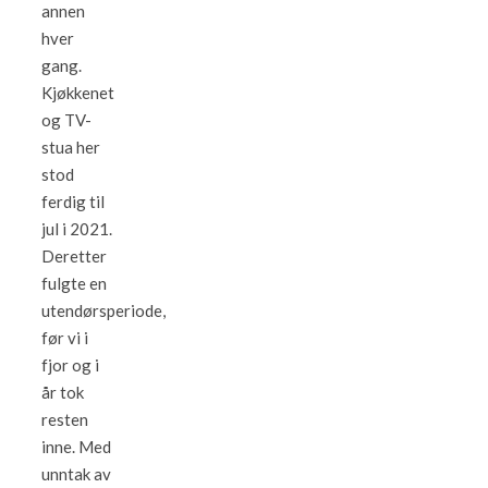
annen
hver
gang.
Kjøkkenet
og TV-
stua her
stod
ferdig til
jul i 2021.
Deretter
fulgte en
utendørsperiode,
før vi i
fjor og i
år tok
resten
inne. Med
unntak av