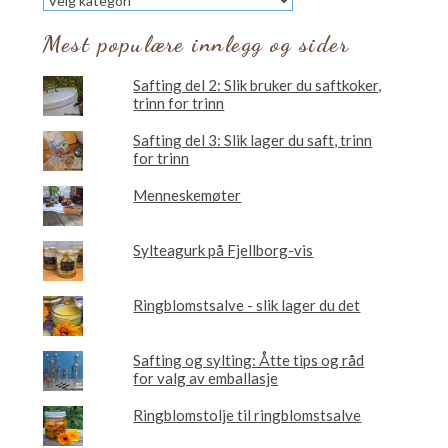
vil
du
Mest populære innlegg og sider
lese
om?
Safting del 2: Slik bruker du saftkoker,
trinn for trinn
Safting del 3: Slik lager du saft, trinn
for trinn
Menneskemøter
Sylteagurk på Fjellborg-vis
Ringblomstsalve - slik lager du det
Safting og sylting: Åtte tips og råd
for valg av emballasje
Ringblomstolje til ringblomstsalve