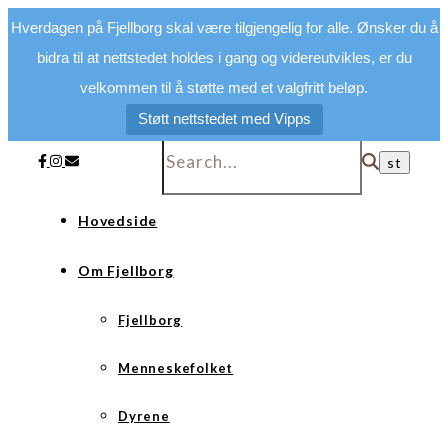
Hverdagen på Fjellborg skal være tilgjengelig for alle. Ønsker du å
bidra til at nettstedet holdes i gang og videreutvikles, er du
velkommen til å støtte med et valgfritt beløp.
Støtt nettstedet med Vipps
Hovedside
Om Fjellborg
Fjellborg
Menneskefolket
Dyrene