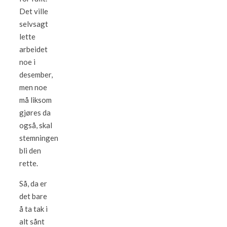
Det ville
selvsagt
lette
arbeidet
noe i
desember,
men noe
må liksom
gjøres da
også, skal
stemningen
bli den
rette.
Så, da er
det bare
å ta tak i
alt sånt