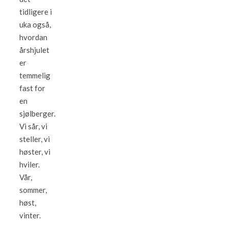
tidligere i
uka også,
hvordan
årshjulet
er
temmelig
fast for
en
sjølberger.
Vi sår, vi
steller, vi
høster, vi
hviler.
Vår,
sommer,
høst,
vinter.