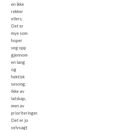
en ikke
rekker
ellers.
Det er
mye som
hoper
seg opp
gjennom
en lang
og
hektisk
sesong.
Ikke av
latskap,
men av
prioriteringer.
Det er jo
selvsagt