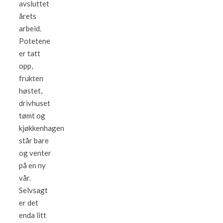
avsluttet
årets
arbeid.
Potetene
er tatt
opp,
frukten
høstet,
drivhuset
tømt og
kjøkkenhagen
står bare
og venter
på en ny
vår.
Selvsagt
er det
enda litt