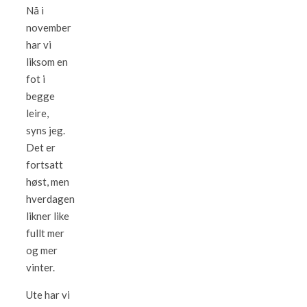
Nå i
november
har vi
liksom en
fot i
begge
leire,
syns jeg.
Det er
fortsatt
høst, men
hverdagen
likner like
fullt mer
og mer
vinter.
Ute har vi