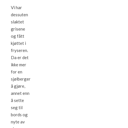
Vi har
dessuten
slaktet
grisene
og fått
kjøttet i
fryseren.
Da er det
ikke mer
for en
sjølberger
å gjøre,
annet enn
å sette
seg til
bords og
nyte av