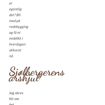
er
egentlig
det? Bli
med på
redebygging
og få et
innblikk i
hverdagen
akkurat
nå.
Sjølbergerens
årshjul
Jeg skrev
litt om
det