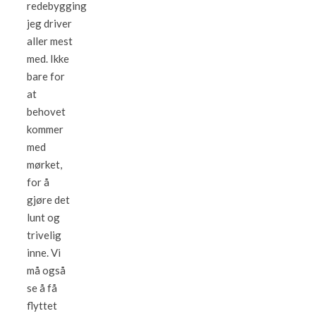
redebygging
jeg driver
aller mest
med. Ikke
bare for
at
behovet
kommer
med
mørket,
for å
gjøre det
lunt og
trivelig
inne. Vi
må også
se å få
flyttet