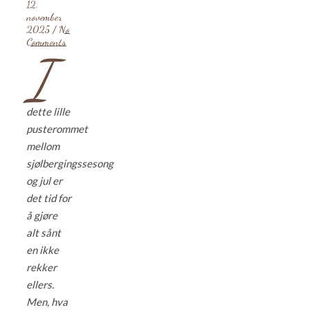
12.
november
2025
/
No
Comments
I
dette lille
pusterommet
mellom
sjølbergingssesong
og jul er
det tid for
å gjøre
alt sånt
en ikke
rekker
ellers.
Men, hva