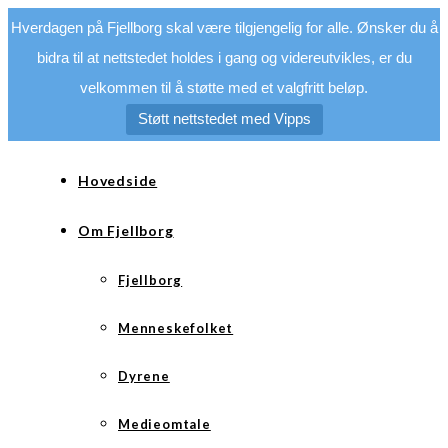
Hverdagen på Fjellborg skal være tilgjengelig for alle. Ønsker du å
bidra til at nettstedet holdes i gang og videreutvikles, er du
velkommen til å støtte med et valgfritt beløp.
Støtt nettstedet med Vipps
Hovedside
Om Fjellborg
Fjellborg
Menneskefolket
Dyrene
Medieomtale