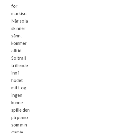
for
markise.
Når sola
skinner
sånn,
kommer
alltid
Soltrall
trillende
inn i
hodet
mitt, og
ingen
kunne
spille den
på piano
som min
gamle