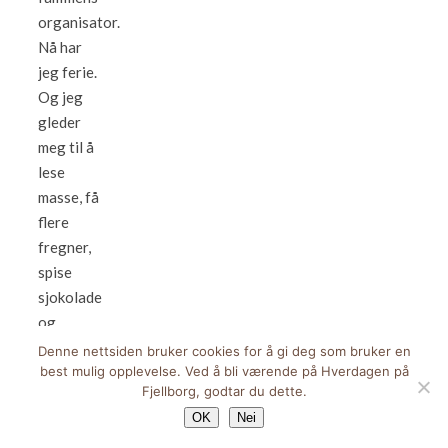
organisator.
Nå har
jeg ferie.
Og jeg
gleder
meg til å
lese
masse, få
flere
fregner,
spise
sjokolade
og
hjemmebakte
Denne nettsiden bruker cookies for å gi deg som bruker en
best mulig opplevelse. Ved å bli værende på Hverdagen på
boller. Gå
Fjellborg, godtar du dette.
turer i
OK
Nei
skauen,
spise god