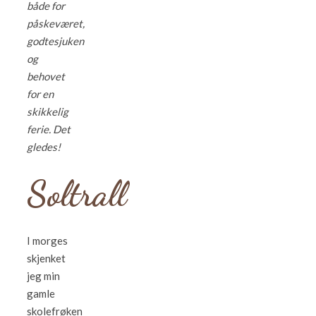
både for
påskeværet,
godtesjuken
og
behovet
for en
skikkelig
ferie. Det
gledes!
Soltrall
I morges
skjenket
jeg min
gamle
skolefrøken