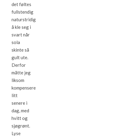
det føltes
fullstendig
naturstridig
å kle seg i
svart når
sola
skinte så
gult ute.
Derfor
måtte jeg
liksom
kompensere
litt
senere i
dag, med
hvitt og
sjøgrønt.
Lyse