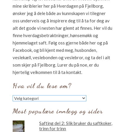
mine skriblerier her på Hverdagen på Fjellborg,
ønsker jeg å dele både av kunnskapen vi tilegner
oss underveis og å inspirere deg til å ta for deg av
alt det gode vi nesten har glemt at finnes. Her vil du
finne hverdagsbetraktninger, hønsemøkk og
hjemmelaget saft. Følg oss gjerne både her og på
Facebook, og bli kjent med meg, husbonden,
veslekæll, veslebonden og veslebror, og ta del i alt
som skjer på Fjellborg. Lurer du på noe, er du
hjertelig velkommen til å ta kontakt.
Hva vil du lese om?
Hva
vil
du
Mest populære innlegg og sider
lese
om?
Safting del 2: Slik bruker du saftkoker,
trinn for trinn