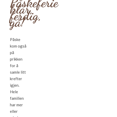
Påskeferie
klar,
ferdig,
gå!
Påske
kom også
på
prikken
for å
samle litt
krefter
igjen.
Hele
familien
har mer
eller