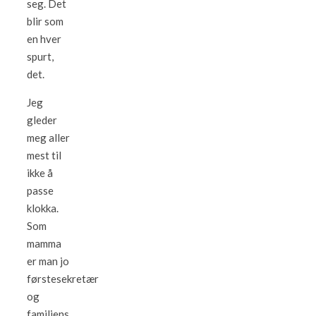
seg. Det
blir som
en hver
spurt,
det.
Jeg
gleder
meg aller
mest til
ikke å
passe
klokka.
Som
mamma
er man jo
førstesekretær
og
familiens