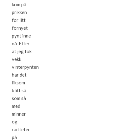
kom på
prikken
for litt
fornyet
pynt inne
nå. Etter
at jeg tok
vekk
vinterpynten
har det
liksom
blitt så
som så
med
minner
og
rariteter
på