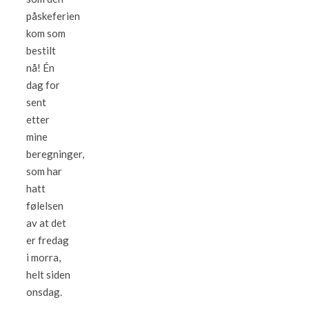
påskeferien
kom som
bestilt
nå! Én
dag for
sent
etter
mine
beregninger,
som har
hatt
følelsen
av at det
er fredag
i morra,
helt siden
onsdag.