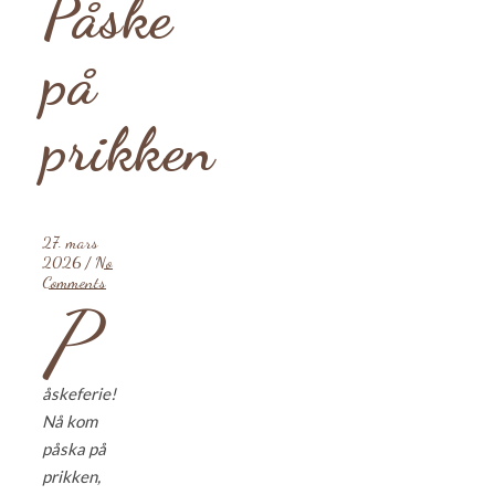
Påske
på
prikken
27. mars
2026
/
No
Comments
P
åskeferie!
Nå kom
påska på
prikken,