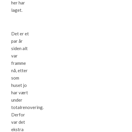
her har
laget.
Det er et
par år
siden alt
var
framme
nå, etter
som
huset jo
har vært
under
totalrenovering.
Derfor
var det
ekstra