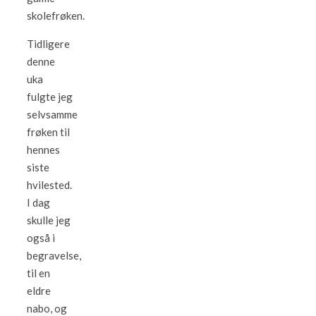
skolefrøken.
Tidligere
denne
uka
fulgte jeg
selvsamme
frøken til
hennes
siste
hvilested.
I dag
skulle jeg
også i
begravelse,
til en
eldre
nabo, og