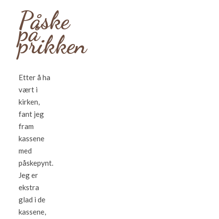
Påske
på
prikken
Etter å ha
vært i
kirken,
fant jeg
fram
kassene
med
påskepynt.
Jeg er
ekstra
glad i de
kassene,