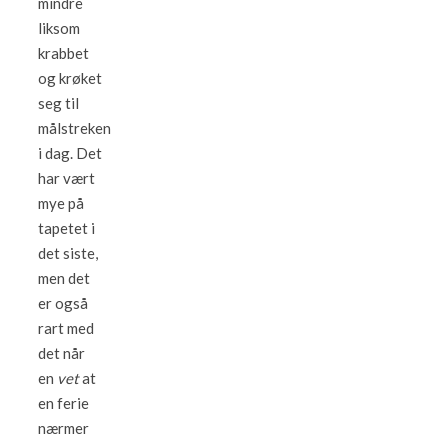
mindre
liksom
krabbet
og krøket
seg til
målstreken
i dag. Det
har vært
mye på
tapetet i
det siste,
men det
er også
rart med
det når
en
vet
at
en ferie
nærmer