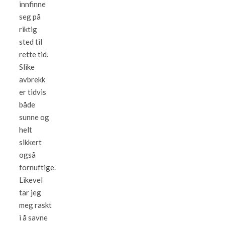
innfinne
seg på
riktig
sted til
rette tid.
Slike
avbrekk
er tidvis
både
sunne og
helt
sikkert
også
fornuftige.
Likevel
tar jeg
meg raskt
i å savne