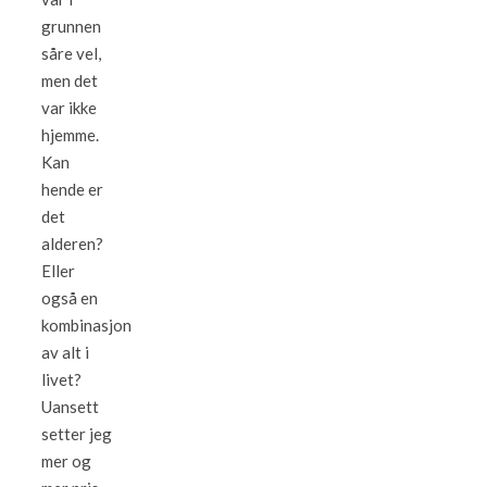
grunnen
såre vel,
men det
var ikke
hjemme.
Kan
hende er
det
alderen?
Eller
også en
kombinasjon
av alt i
livet?
Uansett
setter jeg
mer og