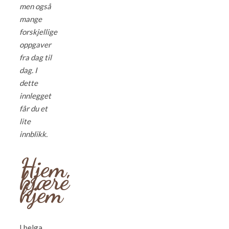
men også
mange
forskjellige
oppgaver
fra dag til
dag. I
dette
innlegget
får du et
lite
innblikk.
Hjem,
kjære
hjem
I helga