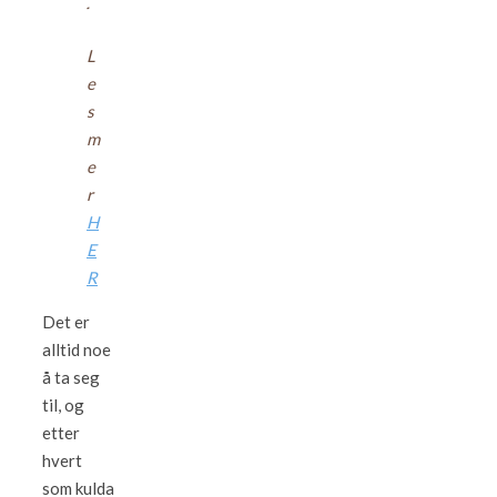
L
e
s
m
e
r
H
E
R
Det er
alltid noe
å ta seg
til, og
etter
hvert
som kulda