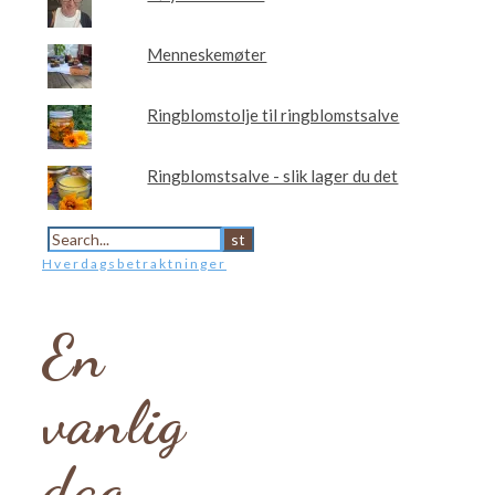
Menneskemøter
Ringblomstolje til ringblomstsalve
Ringblomstsalve - slik lager du det
Hverdagsbetraktninger
En
vanlig
dag