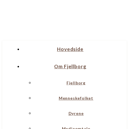
Hovedside
Om Fjellborg
Fjellborg
Menneskefolket
Dyrene
Medieomtale