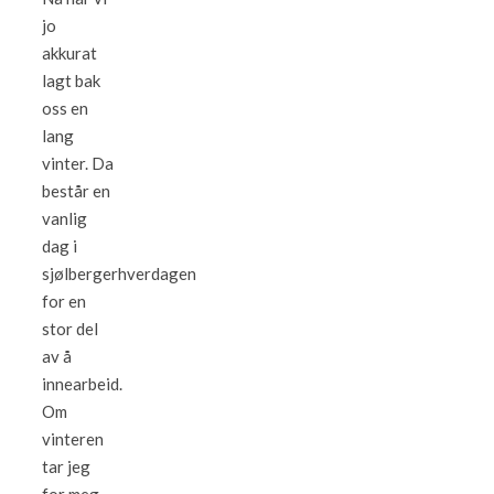
jo
akkurat
lagt bak
oss en
lang
vinter. Da
består en
vanlig
dag i
sjølbergerhverdagen
for en
stor del
av å
innearbeid.
Om
vinteren
tar jeg