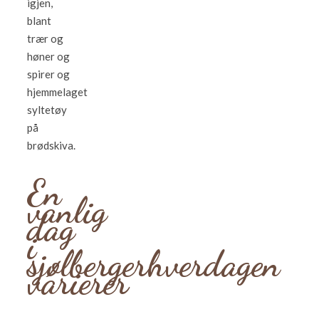
igjen,
blant
trær og
høner og
spirer og
hjemmelaget
syltetøy
på
brødskiva.
En
vanlig
dag
i
sjølbergerhverdagen
varierer