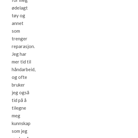
for meg
ødelagt
tøy og
annet
som
trenger
reparasjon.
Jeg har
mer tid til
håndarbeid,
og ofte
bruker
jeg også
tid på å
tilegne
meg
kunnskap
som jeg