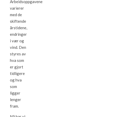
Arbeidsoppgavene
varierer
med de
skiftende
årstidene,
endringer
i vær og
vind. Den
styres av
hva som
er gjort
tidligere
og hva
som
ligger
lenger
fram.
Nå har vi