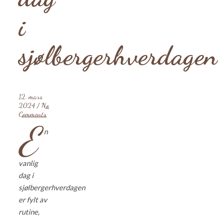
i
sjølbergerhverdagen
12. mars
2024
/
No
Comments
E
n
vanlig
dag i
sjølbergerhverdagen
er fylt av
rutine,