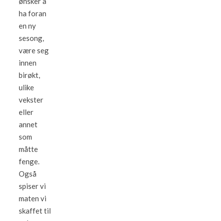
ønsker å
ha foran
en ny
sesong,
være seg
innen
birøkt,
ulike
vekster
eller
annet
som
måtte
fenge.
Også
spiser vi
maten vi
skaffet til