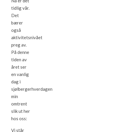
Nå er det
tidlig vår.
Det
bærer
også
aktivitetsnivået
preg av.
På denne
tiden av
året ser
en vanlig
dag i
sjølbergerhverdagen
min
omtrent
slik ut her
hos oss:
Vi står