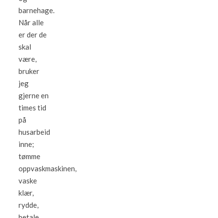
barnehage.
Når alle
er der de
skal
være,
bruker
jeg
gjerne en
times tid
på
husarbeid
inne;
tømme
oppvaskmaskinen,
vaske
klær,
rydde,
betale