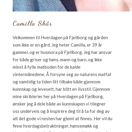
Camilla Skår
Velkommen til Hverdagen på Fjellborg og gården
som ikke er en gård. Jeg heter Camilla, er 39 år
gammel, og er husmora på Fjellborg. Jeg har ansvar
for både griser og høns, mann og barn, og ikke
minst å fylle matboden for de kalde
vintermånedene. Å forsyne seg av naturens matfat
og samtidig ta tiden litt tilbake både gjennom
kunnskap og levesett, har blitt en livsstil. Gjennom
mine skriblerier her på Hverdagen på Fjellborg,
ønsker jeg å dele både av kunnskapen vi tilegner
oss underveis og å inspirere deg til å ta for deg av
alt det gode vi nesten har glemt at finnes. Her vil du
finne hverdagsbetraktninger, hønsemøkk og