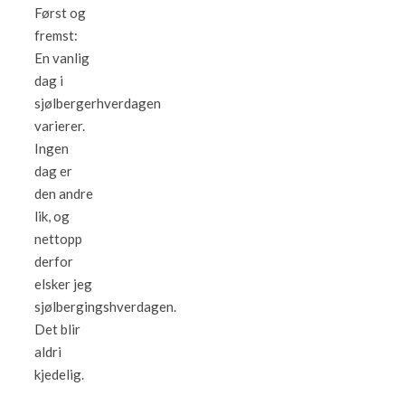
Først og
fremst:
En vanlig
dag i
sjølbergerhverdagen
varierer.
Ingen
dag er
den andre
lik, og
nettopp
derfor
elsker jeg
sjølbergingshverdagen.
Det blir
aldri
kjedelig.