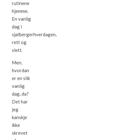
rutinene
hjemme.
En vanlig
dag i
sjølbergerhverdagen,
rett og
slett.
Men,
hvordan
er en slik
vanlig
dag, da?
Det har
jeg
kanskje
ikke
skrevet