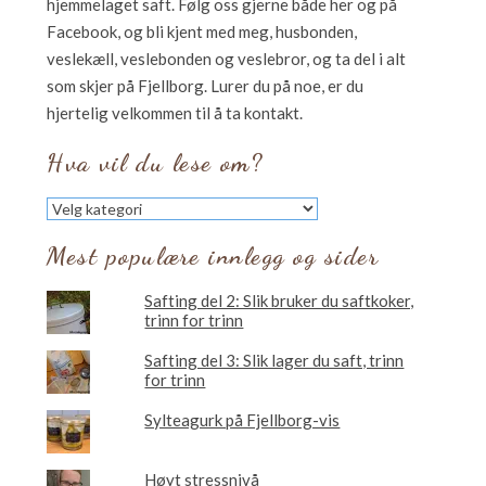
hjemmelaget saft. Følg oss gjerne både her og på
Facebook, og bli kjent med meg, husbonden,
veslekæll, veslebonden og veslebror, og ta del i alt
som skjer på Fjellborg. Lurer du på noe, er du
hjertelig velkommen til å ta kontakt.
Hva vil du lese om?
Hva
vil
du
Mest populære innlegg og sider
lese
om?
Safting del 2: Slik bruker du saftkoker,
trinn for trinn
Safting del 3: Slik lager du saft, trinn
for trinn
Sylteagurk på Fjellborg-vis
Høyt stressnivå