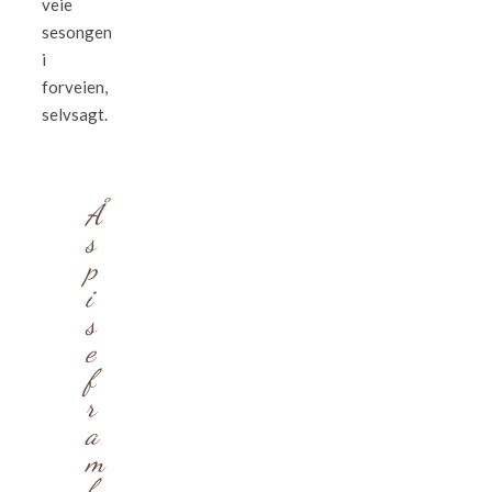
veie
sesongen
i
forveien,
selvsagt.
Å
s
p
i
s
e
f
r
a
m
f