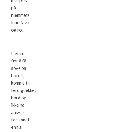
mer pris
på
hjemmets
lune favn
og ro.
Det er
fint å få
sove på
hotell;
komme til
ferdigdekket
bord og
ikke ha
ansvar
for annet
enn å