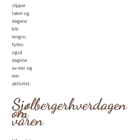
slipper
taket og
dagene
blir
lengre,
fylles
også
dagene
av mer og
mer
aktivitet.
Sjølbergerhverdagen
om
våren