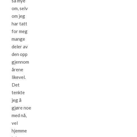
så mye
om, selv
om jeg
har tatt
for meg
mange
deler av
den opp
gjennom
årene
likevel.
Det
tenkte
jeg å
gjøre noe
med nå,
vel
hjemme