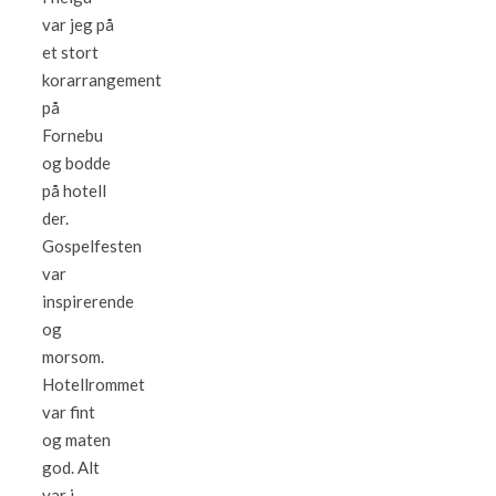
var jeg på
et stort
korarrangement
på
Fornebu
og bodde
på hotell
der.
Gospelfesten
var
inspirerende
og
morsom.
Hotellrommet
var fint
og maten
god. Alt
var i