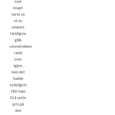
som
knapt
turte se
ut av
vinduet.
Heldigvis
gikk
ulveskrekken
raskt
over
igjen,
men det
hadde
tydeligvis
fått ham
til å sette
pris på
den