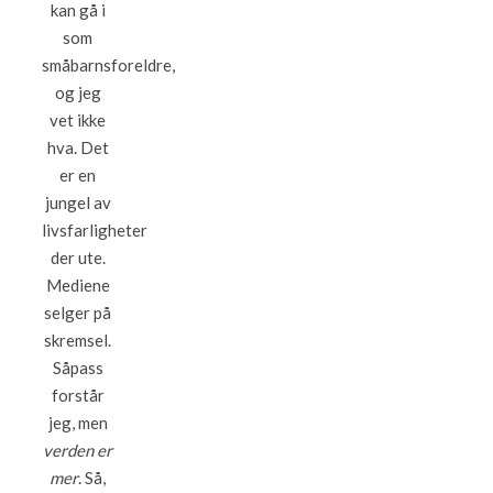
kan gå i
som
småbarnsforeldre,
og jeg
vet ikke
hva. Det
er en
jungel av
livsfarligheter
der ute.
Mediene
selger på
skremsel.
Såpass
forstår
jeg, men
verden er
mer
. Så,