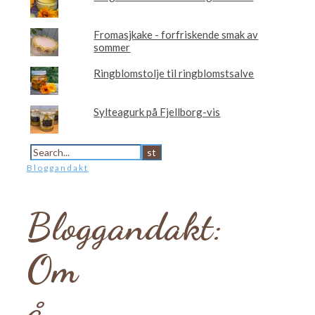
Fromasjkake - forfriskende smak av
sommer
Ringblomstolje til ringblomstsalve
Sylteagurk på Fjellborg-vis
Bloggandakt
Bloggandakt:
Om
å