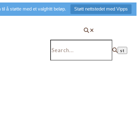
il å støtte med et valgfritt beløp.
Støtt nettstedet med Vipps