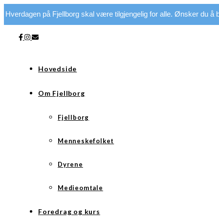
Hverdagen på Fjellborg skal være tilgjengelig for alle. Ønsker du å bi
Hovedside
Om Fjellborg
Fjellborg
Menneskefolket
Dyrene
Medieomtale
Foredrag og kurs