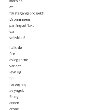
moro på
et
førstegangsprosjekt!
Dronningens
parringsutflukt
var
vellykket!
I alle de
fire
avleggerne
var det
jevn og
fin
forsegling
av yngel.
En og
annen
drone