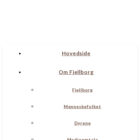
Hovedside
Om Fjellborg
Fjellborg
Menneskefolket
Dyrene
Medieomtale