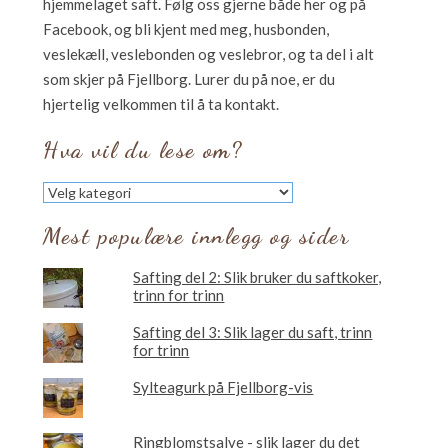
hjemmelaget saft. Følg oss gjerne både her og på
Facebook, og bli kjent med meg, husbonden,
veslekæll, veslebonden og veslebror, og ta del i alt
som skjer på Fjellborg. Lurer du på noe, er du
hjertelig velkommen til å ta kontakt.
Hva vil du lese om?
Hva
vil
du
Mest populære innlegg og sider
lese
om?
Safting del 2: Slik bruker du saftkoker,
trinn for trinn
Safting del 3: Slik lager du saft, trinn
for trinn
Sylteagurk på Fjellborg-vis
Ringblomstsalve - slik lager du det