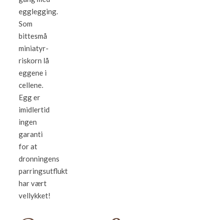
egglegging.
Som
bittesmå
miniatyr-
riskorn lå
eggene i
cellene.
Egg er
imidlertid
ingen
garanti
for at
dronningens
parringsutflukt
har vært
vellykket!