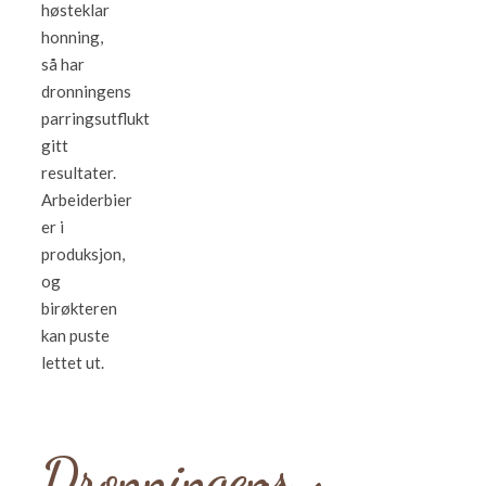
høsteklar
honning,
så har
dronningens
parringsutflukt
gitt
resultater.
Arbeiderbier
er i
produksjon,
og
birøkteren
kan puste
lettet ut.
Dronningens