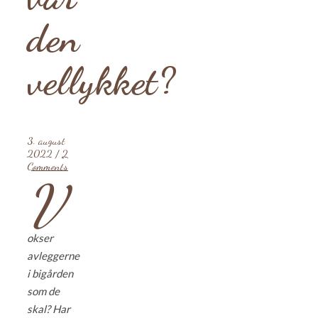
den
vellykket?
3. august
2022
/
2
Comments
V
okser
avleggerne
i bigården
som de
skal?
Har