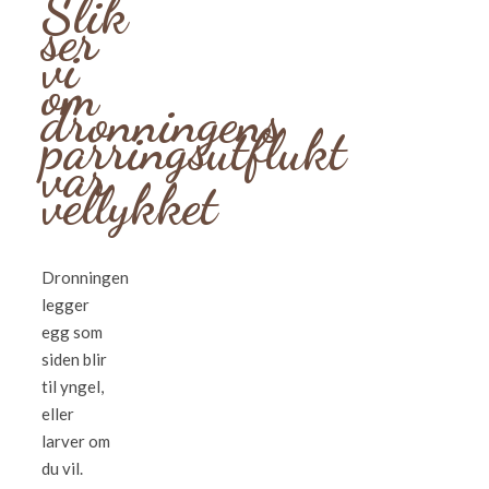
Slik
ser
vi
om
dronningens
parringsutflukt
var
vellykket
Dronningen
legger
egg som
siden blir
til yngel,
eller
larver om
du vil.