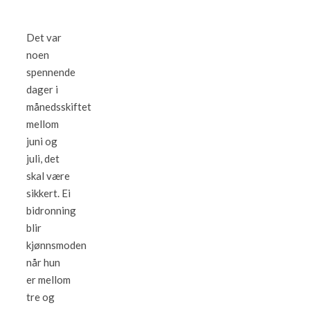
Det var
noen
spennende
dager i
månedsskiftet
mellom
juni og
juli, det
skal være
sikkert. Ei
bidronning
blir
kjønnsmoden
når hun
er mellom
tre og