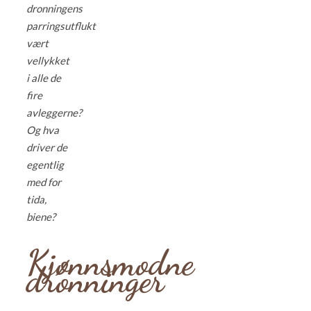
dronningens
parringsutflukt
vært
vellykket
i alle de
fire
avleggerne?
Og hva
driver de
egentlig
med for
tida,
biene?
Kjønnsmodne
dronninger