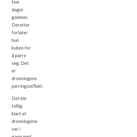
fem
dager
gammel.
Deretter
forlater
hun
kuben for
å parre
seg. Det
er
dronningens
parringsutflukt.
Det ble
tidlig
klart at
dronningene
var i
gang med