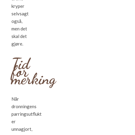
kryper
selvsagt
også,
men det
skal det
gjøre.
Tid
for
merking
Når
dronningens
parringsutflukt
er
unnagjort,