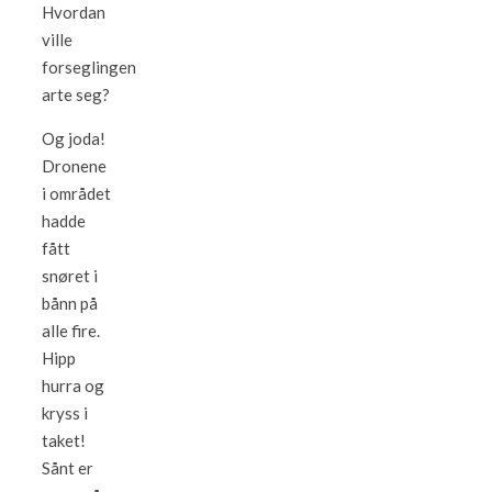
Hvordan
ville
forseglingen
arte seg?
Og joda!
Dronene
i området
hadde
fått
snøret i
bånn på
alle fire.
Hipp
hurra og
kryss i
taket!
Sånt er