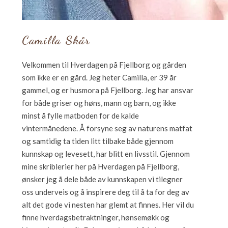
Camilla Skår
Velkommen til Hverdagen på Fjellborg og gården
som ikke er en gård. Jeg heter Camilla, er 39 år
gammel, og er husmora på Fjellborg. Jeg har ansvar
for både griser og høns, mann og barn, og ikke
minst å fylle matboden for de kalde
vintermånedene. Å forsyne seg av naturens matfat
og samtidig ta tiden litt tilbake både gjennom
kunnskap og levesett, har blitt en livsstil. Gjennom
mine skriblerier her på Hverdagen på Fjellborg,
ønsker jeg å dele både av kunnskapen vi tilegner
oss underveis og å inspirere deg til å ta for deg av
alt det gode vi nesten har glemt at finnes. Her vil du
finne hverdagsbetraktninger, hønsemøkk og