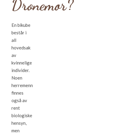
Dronemor?
En bikube
består i
all
hovedsak
av
kvinnelige
individer.
Noen
herremenn
finnes
også av
rent
biologiske
hensyn,
men