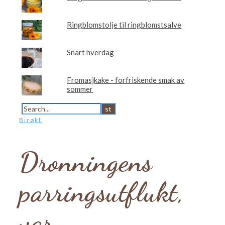
Ringblomstolje til ringblomstsalve
Snart hverdag
Fromasjkake - forfriskende smak av
sommer
Birøkt
Dronningens
parringsutflukt,
var