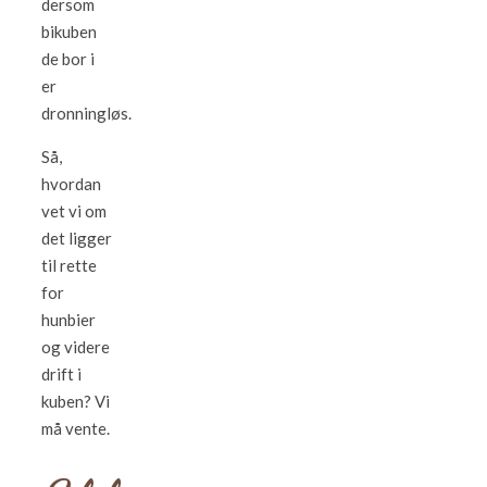
dersom
bikuben
de bor i
er
dronningløs.
Så,
hvordan
vet vi om
det ligger
til rette
for
hunbier
og videre
drift i
kuben? Vi
må vente.