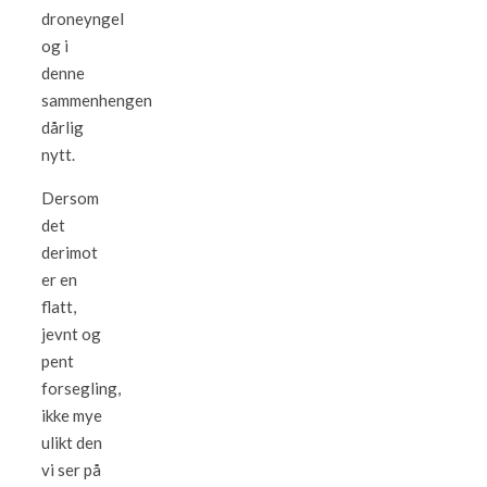
droneyngel
og i
denne
sammenhengen
dårlig
nytt.
Dersom
det
derimot
er en
flatt,
jevnt og
pent
forsegling,
ikke mye
ulikt den
vi ser på