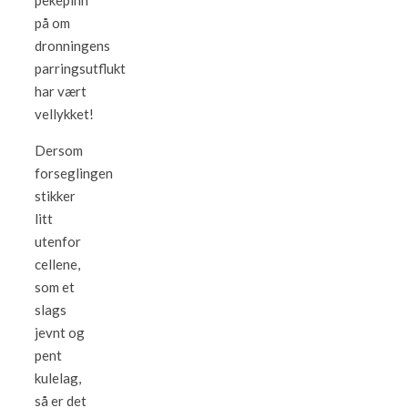
pekepinn
på om
dronningens
parringsutflukt
har vært
vellykket!
Dersom
forseglingen
stikker
litt
utenfor
cellene,
som et
slags
jevnt og
pent
kulelag,
så er det