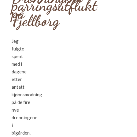
parringsutflukt
på
Fjellborg
Jeg
fulgte
spent
med i
dagene
etter
antatt
kjønnsmodning
på de fire
nye
dronningene
i
bigården.