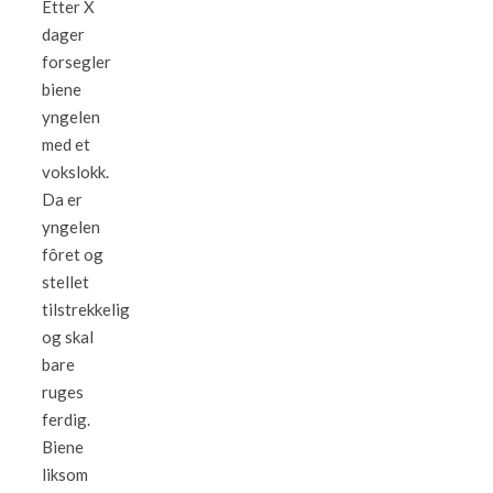
Etter X
dager
forsegler
biene
yngelen
med et
vokslokk.
Da er
yngelen
fôret og
stellet
tilstrekkelig
og skal
bare
ruges
ferdig.
Biene
liksom