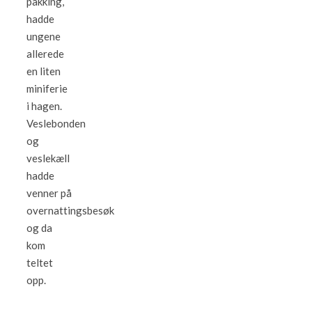
pakking,
hadde
ungene
allerede
en liten
miniferie
i hagen.
Veslebonden
og
veslekæll
hadde
venner på
overnattingsbesøk
og da
kom
teltet
opp.