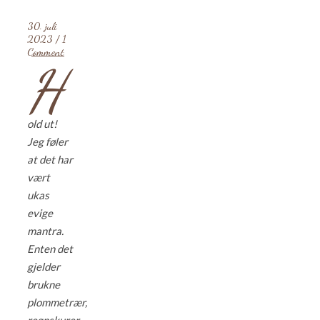
30. juli
2023
/
1
Comment
H
old ut!
Jeg føler
at det har
vært
ukas
evige
mantra.
Enten det
gjelder
brukne
plommetrær,