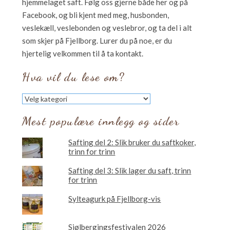
hjemmelaget saft. Følg oss gjerne både her og på
Facebook, og bli kjent med meg, husbonden,
veslekæll, veslebonden og veslebror, og ta del i alt
som skjer på Fjellborg. Lurer du på noe, er du
hjertelig velkommen til å ta kontakt.
Hva vil du lese om?
Hva
vil
du
Mest populære innlegg og sider
lese
om?
Safting del 2: Slik bruker du saftkoker,
trinn for trinn
Safting del 3: Slik lager du saft, trinn
for trinn
Sylteagurk på Fjellborg-vis
Sjølbergingsfestivalen 2026