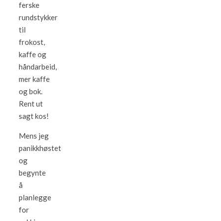
ferske
rundstykker
til
frokost,
kaffe og
håndarbeid,
mer kaffe
og bok.
Rent ut
sagt kos!
Mens jeg
panikkhøstet
og
begynte
å
planlegge
for