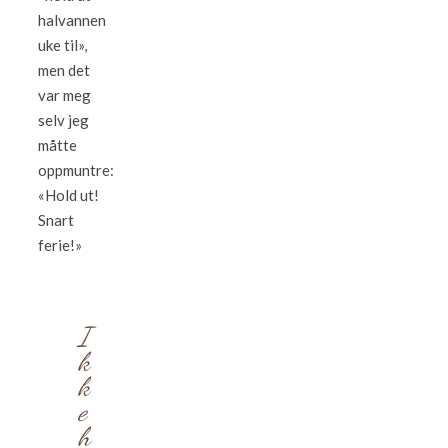
halvannen
uke til»,
men det
var meg
selv jeg
måtte
oppmuntre:
«Hold ut!
Snart
ferie!»
I
k
k
e
h