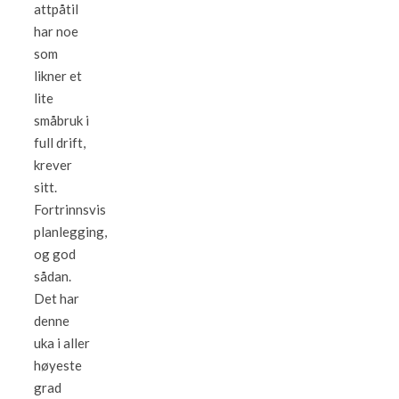
attpåtil
har noe
som
likner et
lite
småbruk i
full drift,
krever
sitt.
Fortrinnsvis
planlegging,
og god
sådan.
Det har
denne
uka i aller
høyeste
grad