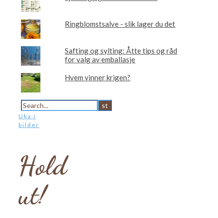
Ringblomstsalve - slik lager du det
Safting og sylting: Åtte tips og råd
for valg av emballasje
Hvem vinner krigen?
Uka i
bilder
Hold
ut!