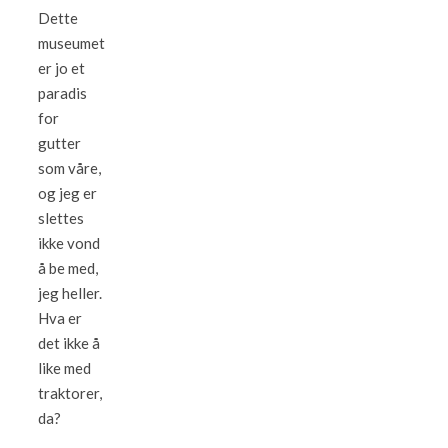
Dette
museumet
er jo et
paradis
for
gutter
som våre,
og jeg er
slettes
ikke vond
å be med,
jeg heller.
Hva er
det ikke å
like med
traktorer,
da?