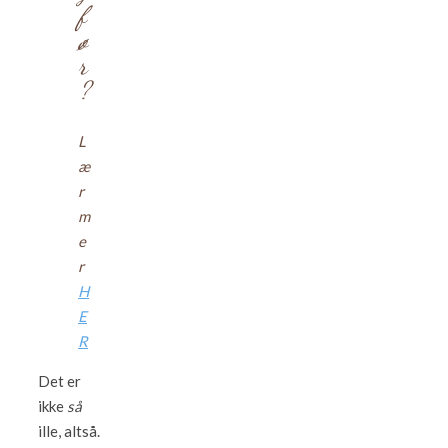
f
ø
r
?
L
æ
r
m
e
r
H
E
R
Det er
ikke
så
ille, altså.