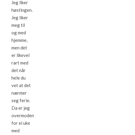
Jeg liker
høstingen.
Jeg liker
meg til
og med
hjemme,
men det
er likevel
rart med
det når
hele du
vet at det
nærmer
seg ferie.
Da er jeg
overmoden
for ei uke
med