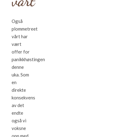
vårt
Også
plommetreet
vårt har
vært
offer for
panikkhøstingen
denne
uka. Som
en
direkte
konsekvens
av det
endte
også vi
voksne
opp med