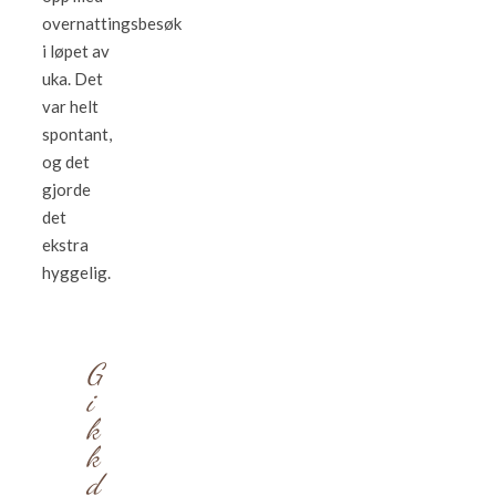
overnattingsbesøk
i løpet av
uka. Det
var helt
spontant,
og det
gjorde
det
ekstra
hyggelig.
G
i
k
k
d