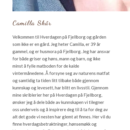
Camilla Skår
Velkommen til Hverdagen på Fjellborg og gården
som ikke er en gård. Jeg heter Camilla, er 39 år
gammel, og er husmora på Fjellborg. Jeg har ansvar
for både griser og høns, mann og barn, og ikke
minst å fylle matboden for de kalde
vintermånedene. Å forsyne seg av naturens matfat
og samtidig ta tiden litt tilbake både gjennom
kunnskap og levesett, har blitt en livsstil. Gjennom
mine skriblerier her på Hverdagen på Fjellborg,
ønsker jeg å dele både av kunnskapen vi tilegner
oss underveis og å inspirere deg til å ta for deg av
alt det gode vi nesten har glemt at finnes. Her vil du
finne hverdagsbetraktninger, hønsemøkk og