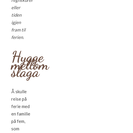
regnskurer
eller
tiden
igjen
fram til
ferien.
Hygge
mellom
slaga
Å skulle
reise på
ferie med
en familie
på fem,
som