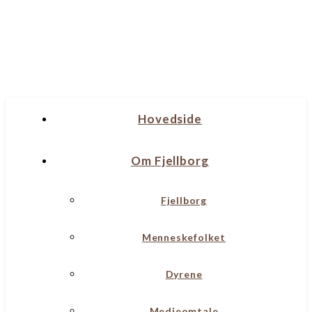
Hovedside
Om Fjellborg
Fjellborg
Menneskefolket
Dyrene
Medieomtale