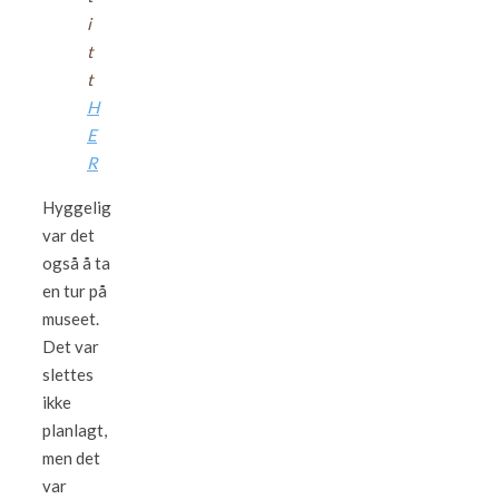
i
t
t
H
E
R
Hyggelig
var det
også å ta
en tur på
museet.
Det var
slettes
ikke
planlagt,
men det
var