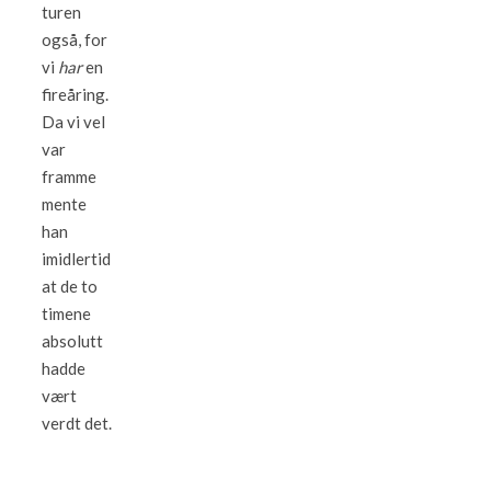
turen
også, for
vi
har
en
fireåring.
Da vi vel
var
framme
mente
han
imidlertid
at de to
timene
absolutt
hadde
vært
verdt det.