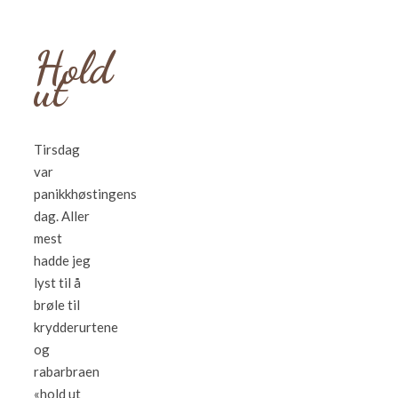
Hold
ut
Tirsdag
var
panikkhøstingens
dag. Aller
mest
hadde jeg
lyst til å
brøle til
krydderurtene
og
rabarbraen
«hold ut