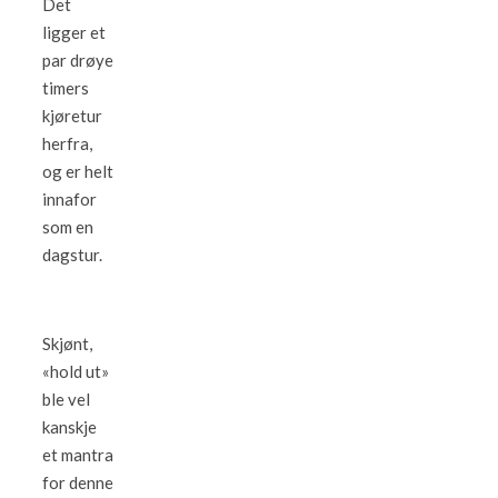
Det
ligger et
par drøye
timers
kjøretur
herfra,
og er helt
innafor
som en
dagstur.
Skjønt,
«hold ut»
ble vel
kanskje
et mantra
for denne