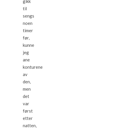
gikk
til
sengs
noen
timer
før,
kunne
jeg
ane
konturene
av
den,
men
det
var
først
etter
natten,