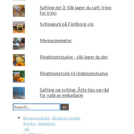
Safting del 3: Slik lager du saft, trinn
for trinn
Sylteagurk på Fjellborg-vis
Menneskemøter
Ringblomstsalve - slik lager du det
Ringblomstolje til ringblomstsalve
Safting og sylting: Åtte tips og råd
for valg av emballasje
,
Bloggandakt
Blomstrende
,
glede
Sommer
på