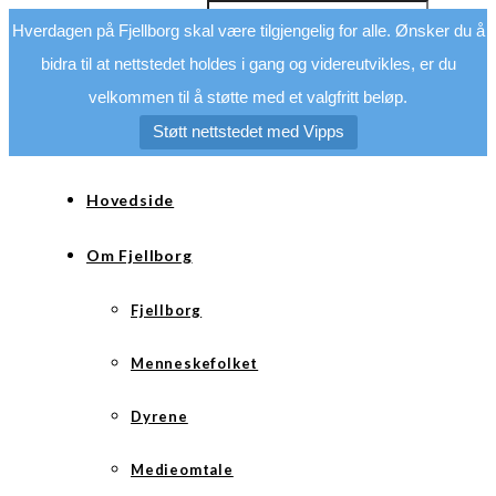
Hverdagen på Fjellborg skal være tilgjengelig for alle. Ønsker du å
bidra til at nettstedet holdes i gang og videreutvikles, er du
velkommen til å støtte med et valgfritt beløp.
Støtt nettstedet med Vipps
Hovedside
Om Fjellborg
Fjellborg
Menneskefolket
Dyrene
Medieomtale