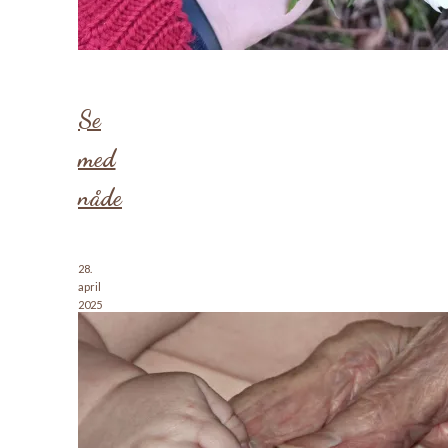
Se
med
nåde
28.
april
2025