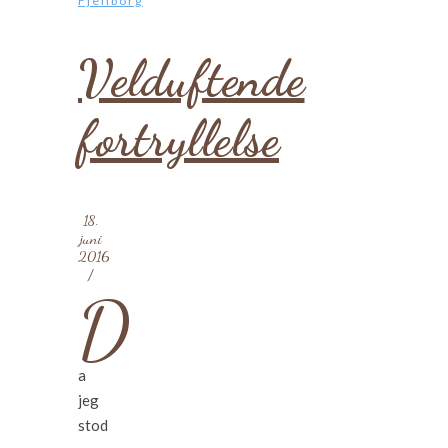
Fjellborg
Velduftende
fortryllelse
18.
juni
2016
/
D
a
jeg
stod