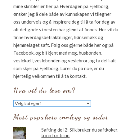
mine skriblerier her på Hverdagen på Fjellborg,
ønsker jeg å dele både av kunnskapen vi tilegner
oss underveis og å inspirere deg til å ta for deg av
alt det gode vi nesten har glemt at finnes. Her vil du
finne hverdagsbetraktninger, hønsemøkk og
hjemmelaget saft. Følg oss gjerne både her og på
Facebook, og bli kjent med meg, husbonden,
veslekæll, veslebonden og veslebror, og ta del i alt
som skjer på Fjellborg. Lurer du på noe, er du
hjertelig velkommen til å ta kontakt.
Hva vil du lese om?
Hva
vil
du
Mest populære innlegg og sider
lese
om?
Safting del 2: Slik bruker du saftkoker,
trinn for trinn