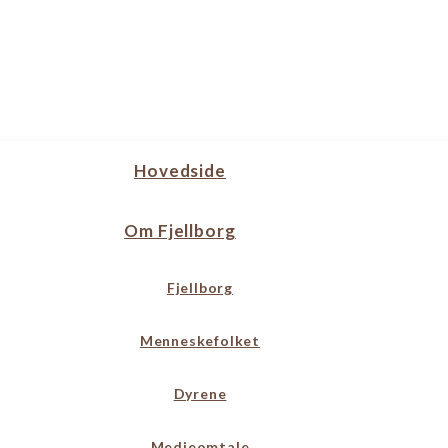
Hovedside
Om Fjellborg
Fjellborg
Menneskefolket
Dyrene
Medieomtale