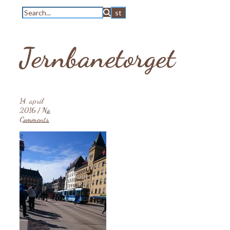
Jernbanetorget
14. april
2016
/
No
Comments