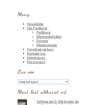
Meny
Hovedside
Om Fjellborg
Fjellborg
Menneskefolket
Dyrene
Medieomtale
Foredrag og kurs
Kontakt oss
Nyhetsbrev
Personvern
Les om
Les
om
Mest lest akkurat nå
Safting del 2: Slik bruker du