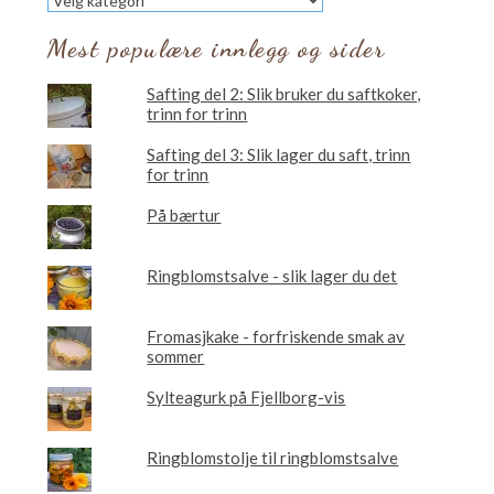
vil
du
Mest populære innlegg og sider
lese
om?
Safting del 2: Slik bruker du saftkoker,
trinn for trinn
Safting del 3: Slik lager du saft, trinn
for trinn
På bærtur
Ringblomstsalve - slik lager du det
Fromasjkake - forfriskende smak av
sommer
Sylteagurk på Fjellborg-vis
Ringblomstolje til ringblomstsalve