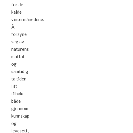
for de
kalde
vintermånedene.
Å
forsyne
seg av
naturens
matfat
og
samtidig
ta tiden
litt
tilbake
både
gjennom
kunnskap
og
levesett,