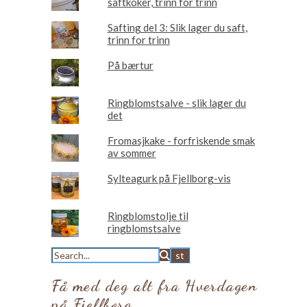
saftkoker, trinn for trinn
Safting del 3: Slik lager du saft,
trinn for trinn
På bærtur
Ringblomstsalve - slik lager du
det
Fromasjkake - forfriskende smak
av sommer
Sylteagurk på Fjellborg-vis
Ringblomstolje til
ringblomstsalve
Få med deg alt fra Hverdagen
på Fjellborg