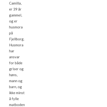
Camilla,
er 39 år
gammel,
og er
husmora
på
Fjellborg.
Husmora
har
ansvar
for både
griser og
høns,
mann og
barn, og
ikke minst
å fylle
matboden