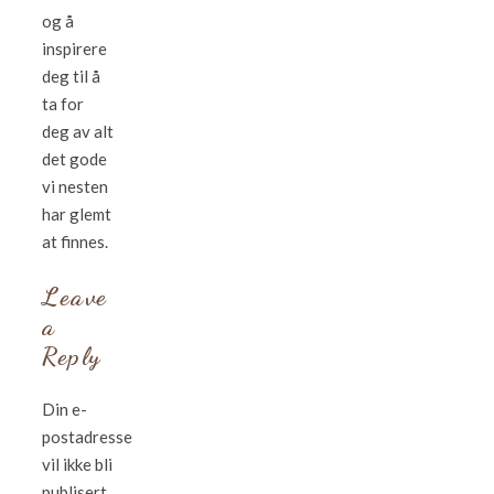
og å
inspirere
deg til å
ta for
deg av alt
det gode
vi nesten
har glemt
at finnes.
Leave
a
Reply
Din e-
postadresse
vil ikke bli
publisert.