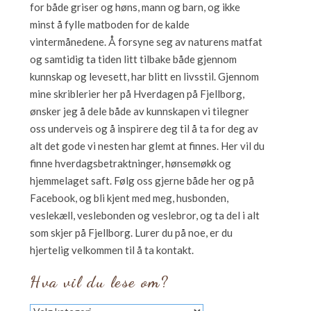
for både griser og høns, mann og barn, og ikke
minst å fylle matboden for de kalde
vintermånedene. Å forsyne seg av naturens matfat
og samtidig ta tiden litt tilbake både gjennom
kunnskap og levesett, har blitt en livsstil. Gjennom
mine skriblerier her på Hverdagen på Fjellborg,
ønsker jeg å dele både av kunnskapen vi tilegner
oss underveis og å inspirere deg til å ta for deg av
alt det gode vi nesten har glemt at finnes. Her vil du
finne hverdagsbetraktninger, hønsemøkk og
hjemmelaget saft. Følg oss gjerne både her og på
Facebook, og bli kjent med meg, husbonden,
veslekæll, veslebonden og veslebror, og ta del i alt
som skjer på Fjellborg. Lurer du på noe, er du
hjertelig velkommen til å ta kontakt.
Hva vil du lese om?
Hva