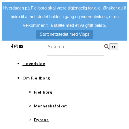
Hverdagen på Fjellborg skal være tilgjengelig for alle. Ønsker du å
bidra til at nettstedet holdes i gang og videreutvikles, er du
velkommen til å støtte med et valgfritt beløp.
Støtt nettstedet med Vipps
Hovedside
Om Fjellborg
Fjellborg
Menneskefolket
Dyrene