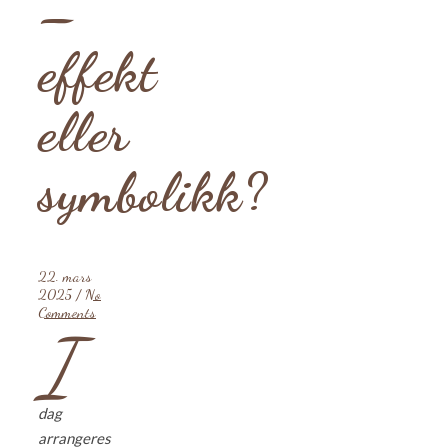
–
effekt
eller
symbolikk?
22. mars
2025
/
No
Comments
I
dag
arrangeres