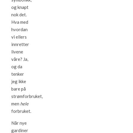
og knapt
nok det.
Hva med
hvordan
vi ellers
innretter
livene
våre? Ja,
og da
tenker
jeg ikke
bare på
strømforbruket,
men
hele
forbruket.
Når nye
gardiner