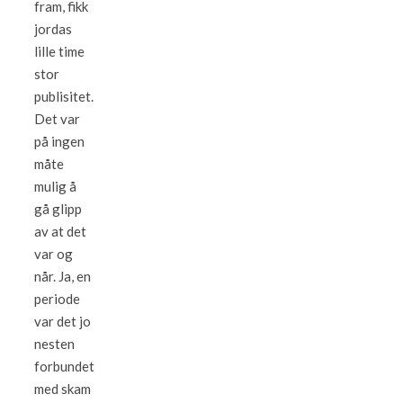
fram, fikk
jordas
lille time
stor
publisitet.
Det var
på ingen
måte
mulig å
gå glipp
av at det
var og
når. Ja, en
periode
var det jo
nesten
forbundet
med skam