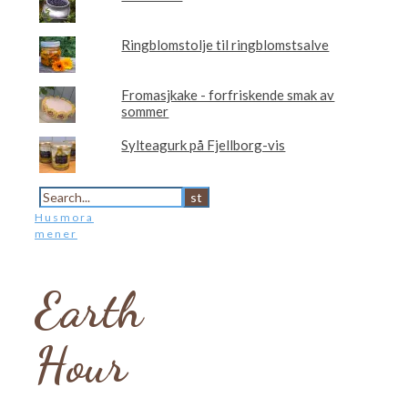
Ringblomstolje til ringblomstsalve
Fromasjkake - forfriskende smak av
sommer
Sylteagurk på Fjellborg-vis
Husmora
mener
Earth
Hour