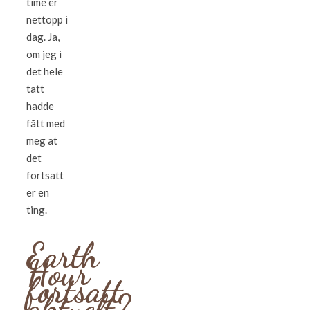
time er
nettopp i
dag. Ja,
om jeg i
det hele
tatt
hadde
fått med
meg at
det
fortsatt
er en
ting.
Earth
Hour
fortsatt
aktuelt?