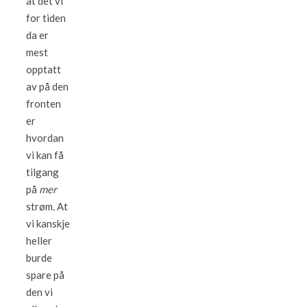
at det vi
for tiden
da er
mest
opptatt
av på den
fronten
er
hvordan
vi kan få
tilgang
på
mer
strøm. At
vi kanskje
heller
burde
spare på
den vi