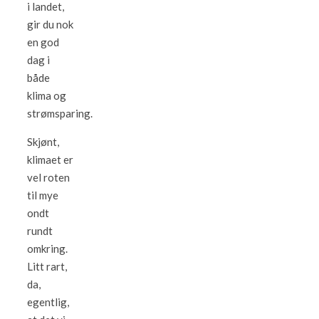
i landet,
gir du nok
en god
dag i
både
klima og
strømsparing.
Skjønt,
klimaet er
vel roten
til mye
ondt
rundt
omkring.
Litt rart,
da,
egentlig,