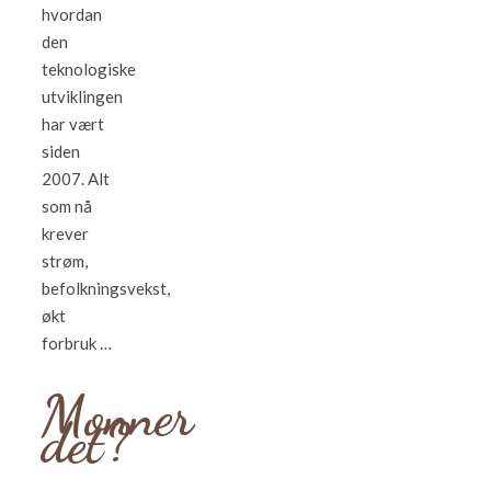
hvordan
den
teknologiske
utviklingen
har vært
siden
2007. Alt
som nå
krever
strøm,
befolkningsvekst,
økt
forbruk …
Monner
det?