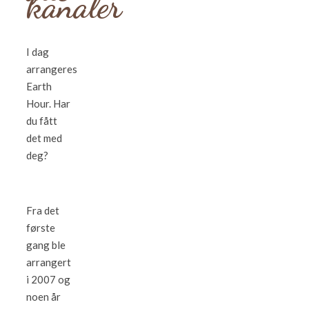
kanaler
I dag
arrangeres
Earth
Hour. Har
du fått
det med
deg?
Fra det
første
gang ble
arrangert
i 2007 og
noen år