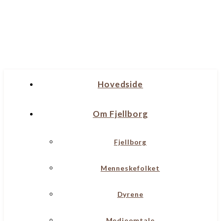
Hovedside
Om Fjellborg
Fjellborg
Menneskefolket
Dyrene
Medieomtale