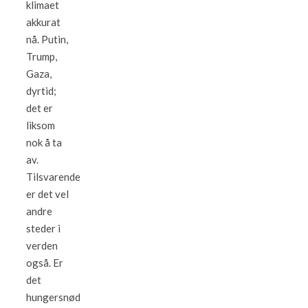
klimaet
akkurat
nå. Putin,
Trump,
Gaza,
dyrtid;
det er
liksom
nok å ta
av.
Tilsvarende
er det vel
andre
steder i
verden
også. Er
det
hungersnød