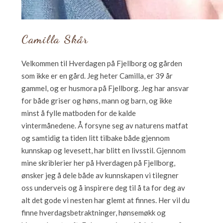
Camilla Skår
Velkommen til Hverdagen på Fjellborg og gården
som ikke er en gård. Jeg heter Camilla, er 39 år
gammel, og er husmora på Fjellborg. Jeg har ansvar
for både griser og høns, mann og barn, og ikke
minst å fylle matboden for de kalde
vintermånedene. Å forsyne seg av naturens matfat
og samtidig ta tiden litt tilbake både gjennom
kunnskap og levesett, har blitt en livsstil. Gjennom
mine skriblerier her på Hverdagen på Fjellborg,
ønsker jeg å dele både av kunnskapen vi tilegner
oss underveis og å inspirere deg til å ta for deg av
alt det gode vi nesten har glemt at finnes. Her vil du
finne hverdagsbetraktninger, hønsemøkk og