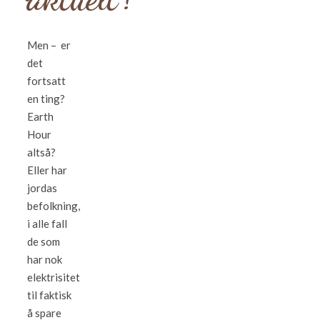
Men – er
det
fortsatt
en ting?
Earth
Hour
altså?
Eller har
jordas
befolkning,
i alle fall
de som
har nok
elektrisitet
til faktisk
å spare