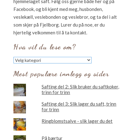
hjemmelaget saft. Følg oss gjerne både her og på
Facebook, og bli kjent med meg, husbonden,
veslekæll, veslebonden og veslebror, og ta del i alt
som skjer på Fjellborg. Lurer du på noe, er du
hjertelig velkommen til å ta kontakt.
Hva vil du lese om?
Hva
vil
du
Mest populære innlegg og sider
lese
om?
Safting del 2: Slik bruker du saftkoker,
trinn for trinn
Safting del 3: Slik lager du saft, trinn
for trinn
Ringblomstsalve - slik lager du det
På bærtur