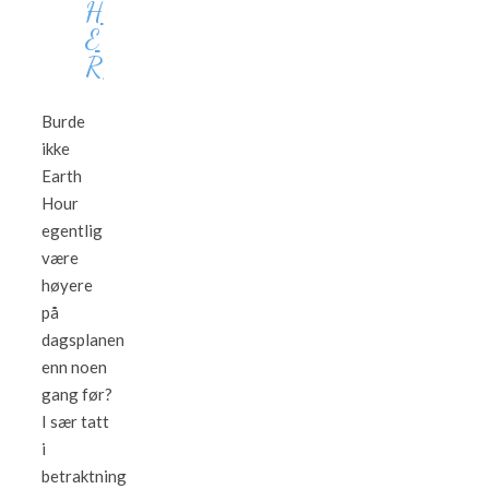
H
E
R
Burde
ikke
Earth
Hour
egentlig
være
høyere
på
dagsplanen
enn noen
gang før?
I sær tatt
i
betraktning