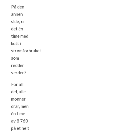
På den
annen
side; er
det én
time med
kutt i
strømforbruket
som
redder
verden?
For all
del, alle
monner
drar, men
én time
av 8 760
på et helt