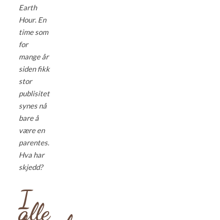
Earth
Hour
.
En
time som
for
mange år
siden fikk
stor
publisitet
synes nå
bare å
være en
parentes.
Hva har
skjedd?
I
alle