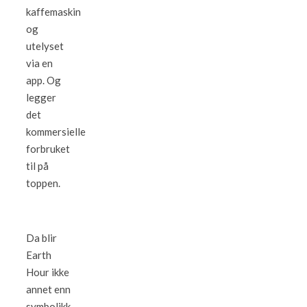
kaffemaskin
og
utelyset
via en
app. Og
legger
det
kommersielle
forbruket
til på
toppen.
Da blir
Earth
Hour ikke
annet enn
symbolikk,