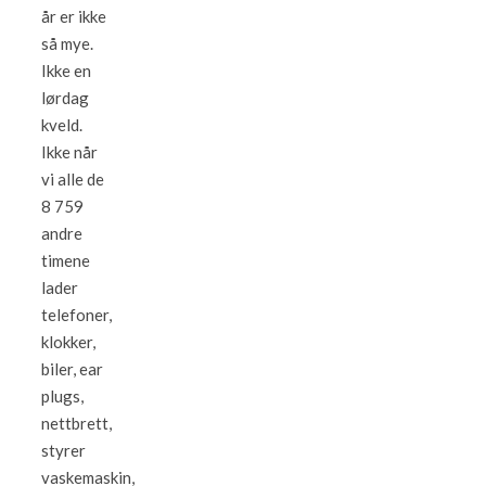
år er ikke
så mye.
Ikke en
lørdag
kveld.
Ikke når
vi alle de
8 759
andre
timene
lader
telefoner,
klokker,
biler, ear
plugs,
nettbrett,
styrer
vaskemaskin,