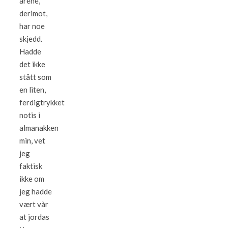
årene,
derimot,
har noe
skjedd.
Hadde
det ikke
stått som
en liten,
ferdigtrykket
notis i
almanakken
min, vet
jeg
faktisk
ikke om
jeg hadde
vært vàr
at jordas