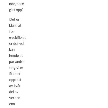
noe, bare
gitt opp?
Det er
klart, at
for
øyeblikket
er det vel
kan
hende et
par andre
ting vi er
litt mer
opptatt
av i vår
del av
verden
enn