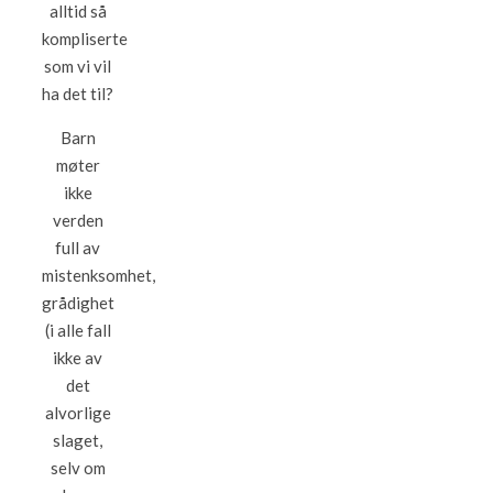
alltid så
kompliserte
som vi vil
ha det til?
Barn
møter
ikke
verden
full av
mistenksomhet,
grådighet
(i alle fall
ikke av
det
alvorlige
slaget,
selv om