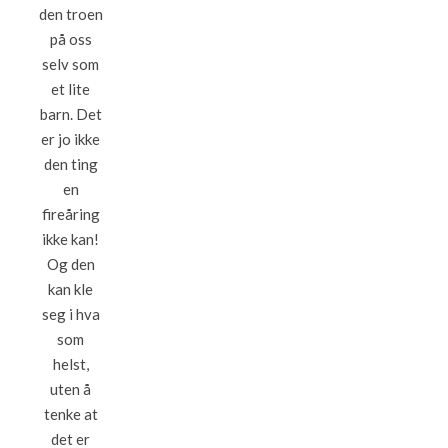
den troen
på oss
selv som
et lite
barn. Det
er jo ikke
den ting
en
fireåring
ikke kan!
Og den
kan kle
seg i hva
som
helst,
uten å
tenke at
det er