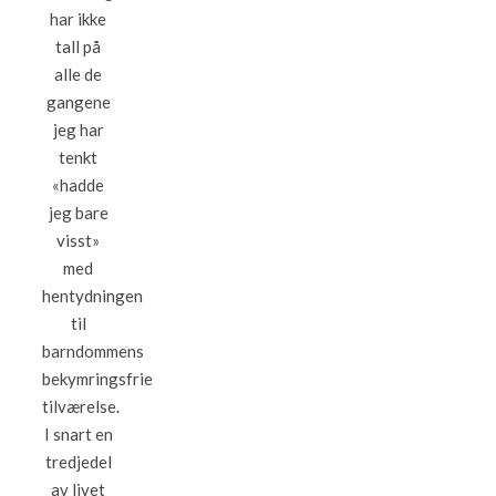
har ikke
tall på
alle de
gangene
jeg har
tenkt
«hadde
jeg bare
visst»
med
hentydningen
til
barndommens
bekymringsfrie
tilværelse.
I snart en
tredjedel
av livet