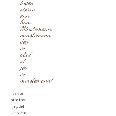
ingen
større
enn
han»
Minstemann,
minstemann.
Jeg
er
glad
at
jeg
er
minstemann!
Ja, for
ofte tror
jeg det
kan være