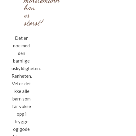
han
er
størst!
Det er
noe med
den
barnlige
uskyldigheten.
Renheten.
Vel er det
ikke alle
barn som
får vokse
opp i
trygge
og gode