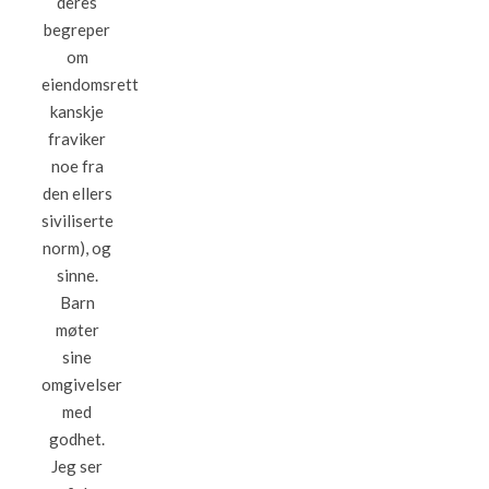
deres
begreper
om
eiendomsrett
kanskje
fraviker
noe fra
den ellers
siviliserte
norm), og
sinne.
Barn
møter
sine
omgivelser
med
godhet.
Jeg ser