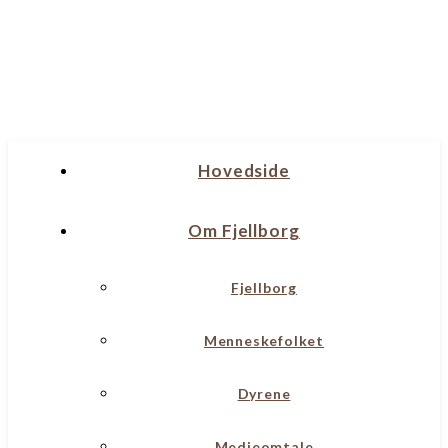
Hovedside
Om Fjellborg
Fjellborg
Menneskefolket
Dyrene
Medieomtale