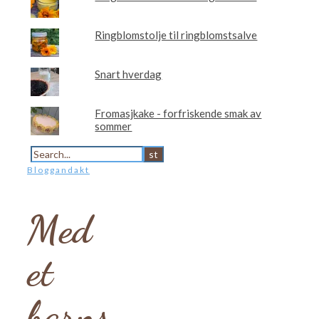
Ringblomstolje til ringblomstsalve
Snart hverdag
Fromasjkake - forfriskende smak av
sommer
Bloggandakt
Med
et
barns