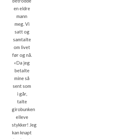
betrodde
en eldre
mann
meg. Vi
satt og
samtalte
om livet
før og nå.
«Da jeg
betalte
mine så
sent som
i går,
talte
girobunken
elleve
stykker! Jeg
kan knapt