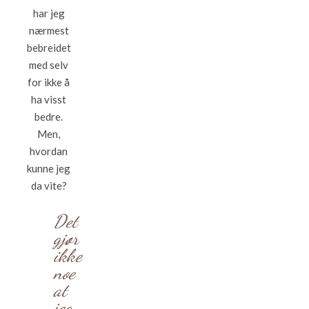
har jeg
nærmest
bebreidet
med selv
for ikke å
ha visst
bedre.
Men,
hvordan
kunne jeg
da vite?
Det
gjør
ikke
noe
at
jeg