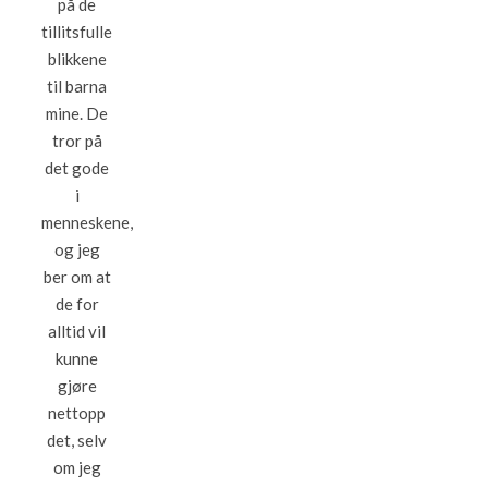
på de
tillitsfulle
blikkene
til barna
mine. De
tror på
det gode
i
menneskene,
og jeg
ber om at
de for
alltid vil
kunne
gjøre
nettopp
det, selv
om jeg