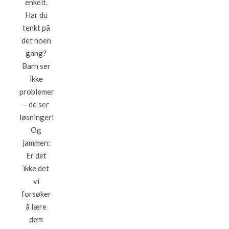
enkelt.
Har du
tenkt på
det noen
gang?
Barn ser
ikke
problemer
– de ser
løsninger!
Og
jammen:
Er det
ikke det
vi
forsøker
å lære
dem