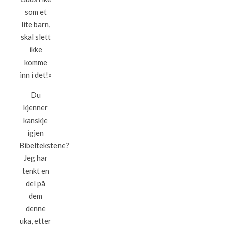
som et
lite barn,
skal slett
ikke
komme
inn i det!»
Du
kjenner
kanskje
igjen
Bibeltekstene?
Jeg har
tenkt en
del på
dem
denne
uka, etter