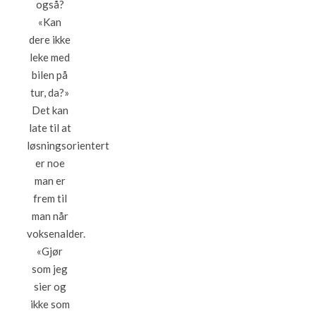
også?
«Kan
dere ikke
leke med
bilen på
tur, da?»
Det kan
late til at
løsningsorientert
er noe
man er
frem til
man når
voksenalder.
«Gjør
som jeg
sier og
ikke som