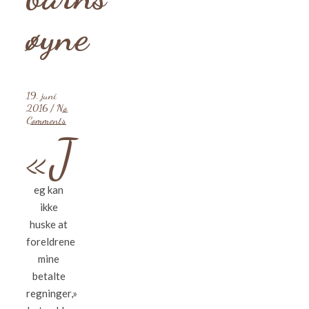
øyne
19. juni
2016
/
No
Comments
«J
eg kan
ikke
huske at
foreldrene
mine
betalte
regninger,»