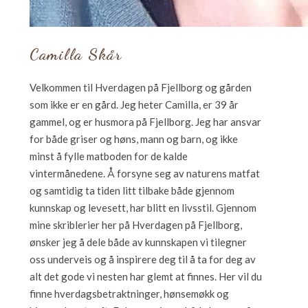
Camilla Skår
Velkommen til Hverdagen på Fjellborg og gården
som ikke er en gård. Jeg heter Camilla, er 39 år
gammel, og er husmora på Fjellborg. Jeg har ansvar
for både griser og høns, mann og barn, og ikke
minst å fylle matboden for de kalde
vintermånedene. Å forsyne seg av naturens matfat
og samtidig ta tiden litt tilbake både gjennom
kunnskap og levesett, har blitt en livsstil. Gjennom
mine skriblerier her på Hverdagen på Fjellborg,
ønsker jeg å dele både av kunnskapen vi tilegner
oss underveis og å inspirere deg til å ta for deg av
alt det gode vi nesten har glemt at finnes. Her vil du
finne hverdagsbetraktninger, hønsemøkk og