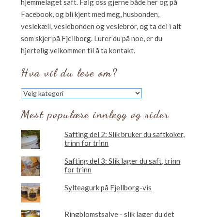
hjemmelaget saft. Følg oss gjerne både her og på
Facebook, og bli kjent med meg, husbonden,
veslekæll, veslebonden og veslebror, og ta del i alt
som skjer på Fjellborg. Lurer du på noe, er du
hjertelig velkommen til å ta kontakt.
Hva vil du lese om?
Hva
vil
du
Mest populære innlegg og sider
lese
om?
Safting del 2: Slik bruker du saftkoker,
trinn for trinn
Safting del 3: Slik lager du saft, trinn
for trinn
Sylteagurk på Fjellborg-vis
Ringblomstsalve - slik lager du det