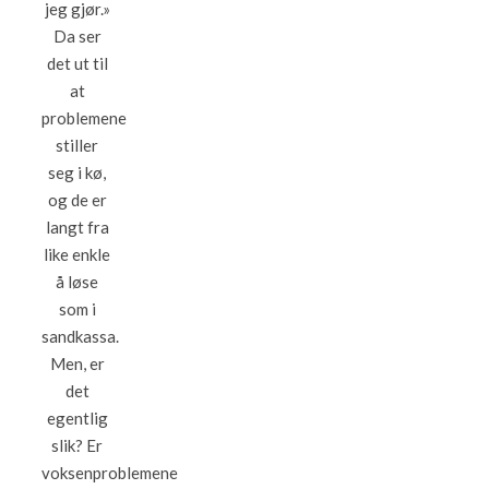
jeg gjør.»
Da ser
det ut til
at
problemene
stiller
seg i kø,
og de er
langt fra
like enkle
å løse
som i
sandkassa.
Men, er
det
egentlig
slik? Er
voksenproblemene