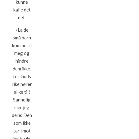
kunne
kalle det
det.
«La de
små barn
komme til
meg og
hindre
dem ikke,
for Guds
rike hører
slike til!
Sannelig
sier jeg
dere: Den
som ikke
tar i mot
Guds rike