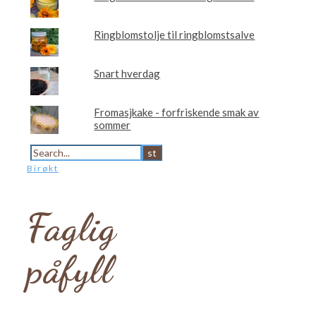
Ringblomstolje til ringblomstsalve
Snart hverdag
Fromasjkake - forfriskende smak av
sommer
Birøkt
Faglig
påfyll