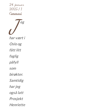
24. januar
2025
/
1
Comment
J
eg
har vært i
Oslo og
fått litt
faglig
påfyll
som
birøkter.
Samtidig
har jeg
også latt
Prosjekt
Henriette