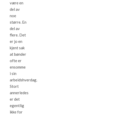
være en
del av
noe
større. En
del av
flere. Det
er jo en
kjent sak
at bønder
ofte er
ensomme
i sin
arbeidshverdag.
Stort
annerledes
er det
egentlig
ikke for