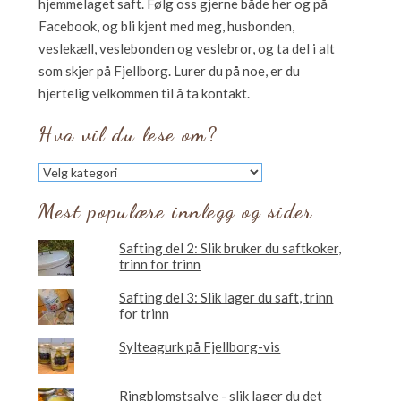
hjemmelaget saft. Følg oss gjerne både her og på
Facebook, og bli kjent med meg, husbonden,
veslekæll, veslebonden og veslebror, og ta del i alt
som skjer på Fjellborg. Lurer du på noe, er du
hjertelig velkommen til å ta kontakt.
Hva vil du lese om?
Hva
vil
du
Mest populære innlegg og sider
lese
om?
Safting del 2: Slik bruker du saftkoker,
trinn for trinn
Safting del 3: Slik lager du saft, trinn
for trinn
Sylteagurk på Fjellborg-vis
Ringblomstsalve - slik lager du det