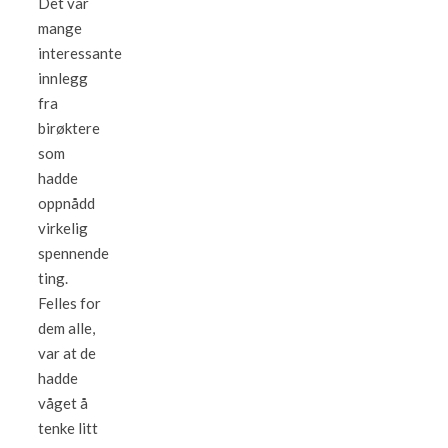
Det var
mange
interessante
innlegg
fra
birøktere
som
hadde
oppnådd
virkelig
spennende
ting.
Felles for
dem alle,
var at de
hadde
våget å
tenke litt