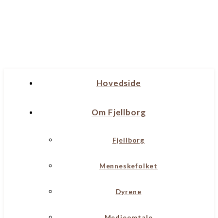
Hovedside
Om Fjellborg
Fjellborg
Menneskefolket
Dyrene
Medieomtale