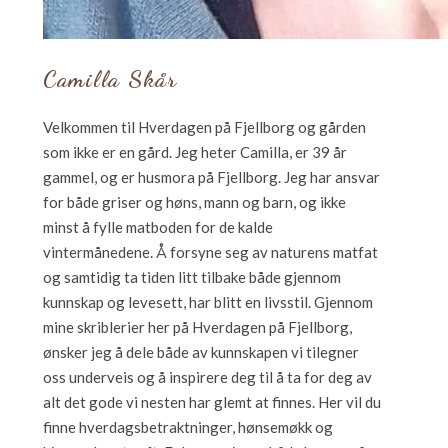
Camilla Skår
Velkommen til Hverdagen på Fjellborg og gården
som ikke er en gård. Jeg heter Camilla, er 39 år
gammel, og er husmora på Fjellborg. Jeg har ansvar
for både griser og høns, mann og barn, og ikke
minst å fylle matboden for de kalde
vintermånedene. Å forsyne seg av naturens matfat
og samtidig ta tiden litt tilbake både gjennom
kunnskap og levesett, har blitt en livsstil. Gjennom
mine skriblerier her på Hverdagen på Fjellborg,
ønsker jeg å dele både av kunnskapen vi tilegner
oss underveis og å inspirere deg til å ta for deg av
alt det gode vi nesten har glemt at finnes. Her vil du
finne hverdagsbetraktninger, hønsemøkk og