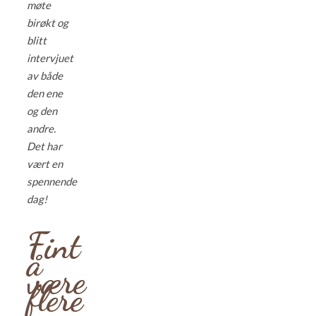
møte
birøkt og
blitt
intervjuet
av både
den ene
og den
andre.
Det har
vært en
spennende
dag!
Fint
å
være
flere