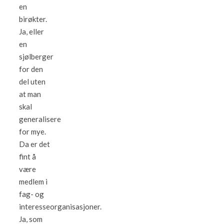
en
birøkter.
Ja, eller
en
sjølberger
for den
del uten
at man
skal
generalisere
for mye.
Da er det
fint å
være
medlem i
fag- og
interesseorganisasjoner.
Ja, som