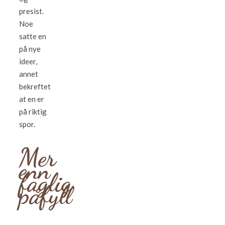
presist.
Noe
satte en
på nye
ideer,
annet
bekreftet
at en er
på riktig
spor.
Mer
enn
faglig
påfyll