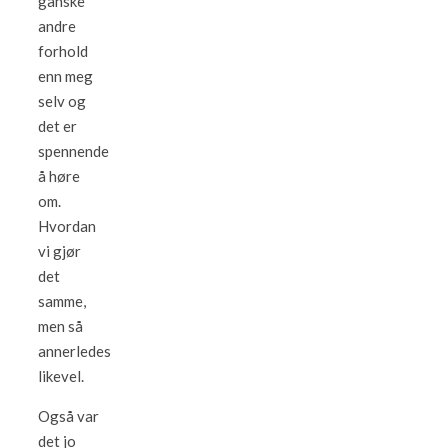
ganske
andre
forhold
enn meg
selv og
det er
spennende
å høre
om.
Hvordan
vi gjør
det
samme,
men så
annerledes
likevel.
Også var
det jo