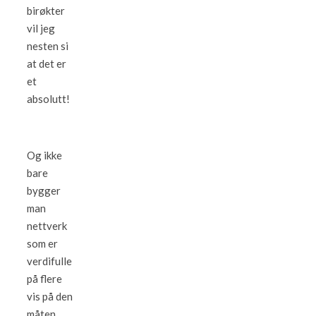
birøkter
vil jeg
nesten si
at det er
et
absolutt!
Og ikke
bare
bygger
man
nettverk
som er
verdifulle
på flere
vis på den
måten,