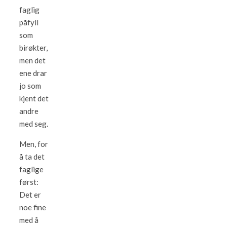
faglig
påfyll
som
birøkter,
men det
ene drar
jo som
kjent det
andre
med seg.
Men, for
å ta det
faglige
først:
Det er
noe fine
med å