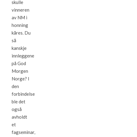
skulle
vinneren
av NM i
honning
kåres. Du
så
kanskje
innleggene
på God
Morgen
Norge? I
den
forbindelse
ble det
også
avholdt
et
fagseminar,