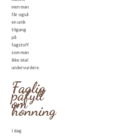
men man
får også
en unik
tilgang
på
fagstoff
som man
ikke skal
undervurdere.
Faglig
påfyll
om
honning
I dag