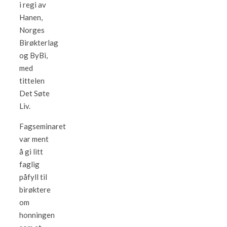
i regi av
Hanen,
Norges
Birøkterlag
og ByBi,
med
tittelen
Det Søte
Liv.
Fagseminaret
var ment
å gi litt
faglig
påfyll til
birøktere
om
honningen