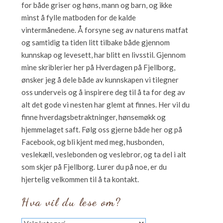
for både griser og høns, mann og barn, og ikke
minst å fylle matboden for de kalde
vintermånedene. Å forsyne seg av naturens matfat
og samtidig ta tiden litt tilbake både gjennom
kunnskap og levesett, har blitt en livsstil. Gjennom
mine skriblerier her på Hverdagen på Fjellborg,
ønsker jeg å dele både av kunnskapen vi tilegner
oss underveis og å inspirere deg til å ta for deg av
alt det gode vi nesten har glemt at finnes. Her vil du
finne hverdagsbetraktninger, hønsemøkk og
hjemmelaget saft. Følg oss gjerne både her og på
Facebook, og bli kjent med meg, husbonden,
veslekæll, veslebonden og veslebror, og ta del i alt
som skjer på Fjellborg. Lurer du på noe, er du
hjertelig velkommen til å ta kontakt.
Hva vil du lese om?
Hva