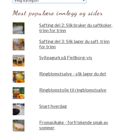
vil
du
Mest populære innlegg og sider
lese
om?
Safting del 2: Slik bruker du saftkoker,
trinn for trinn
Safting del 3: Slik lager du saft, trinn
for trinn
Sylteagurk på Fjellborg-vis
Ringblomstsalve - slik lager du det
Ringblomstolje til ringblomstsalve
Snart hverdag
Fromasjkake - forfriskende smak av
sommer