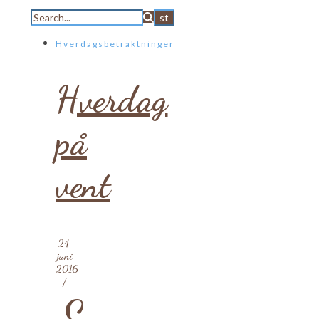
Hverdagsbetraktninger
Hverdag
på
vent
24.
juni
2016
/