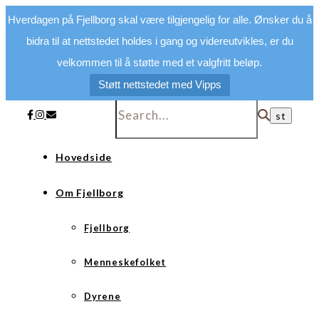
Hverdagen på Fjellborg skal være tilgjengelig for alle. Ønsker du å
bidra til at nettstedet holdes i gang og videreutvikles, er du
velkommen til å støtte med et valgfritt beløp.
Støtt nettstedet med Vipps
Hovedside
Om Fjellborg
Fjellborg
Menneskefolket
Dyrene