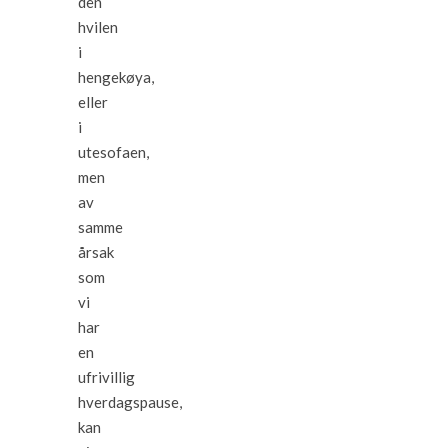
den
hvilen
i
hengekøya,
eller
i
utesofaen,
men
av
samme
årsak
som
vi
har
en
ufrivillig
hverdagspause,
kan