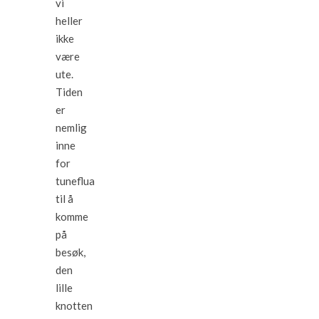
vi
heller
ikke
være
ute.
Tiden
er
nemlig
inne
for
tuneflua
til å
komme
på
besøk,
den
lille
knotten