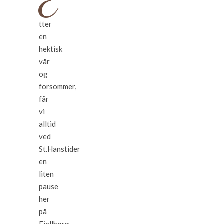
E
tter
en
hektisk
vår
og
forsommer,
får
vi
alltid
ved
St.Hanstider
en
liten
pause
her
på
Fjellborg.