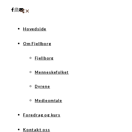
Hovedside
Om Fjellborg
Fjellborg
Menneskefolket
Dyrene
Medieomtale
Foredrag og kurs
Kontakt oss