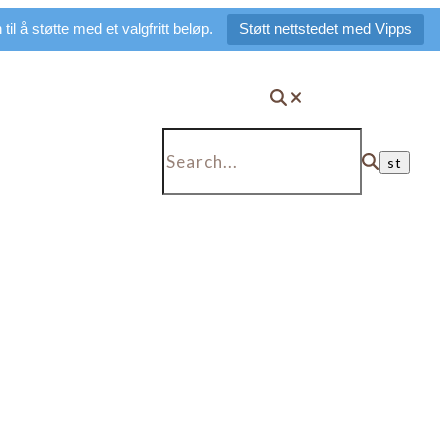
il å støtte med et valgfritt beløp.
Støtt nettstedet med Vipps