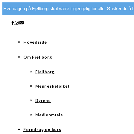
Hverdagen på Fjellborg skal være tilgjengelig for alle. Ønsker du å bi
Hovedside
Om Fjellborg
Fjellborg
Menneskefolket
Dyrene
Medieomtale
Foredrag og kurs