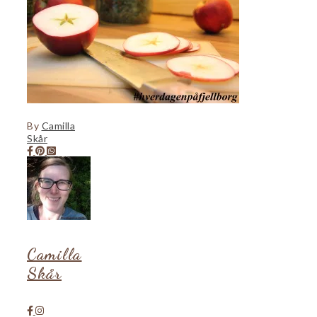
By
Camilla
Skår
Camilla
Skår