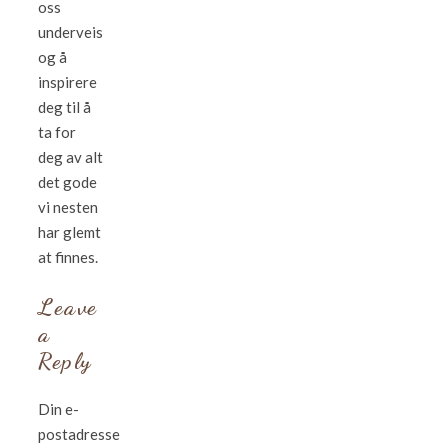
oss
underveis
og å
inspirere
deg til å
ta for
deg av alt
det gode
vi nesten
har glemt
at finnes.
Leave
a
Reply
Din e-
postadresse