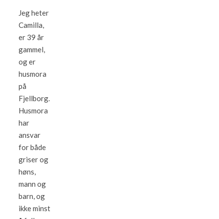
Jeg heter
Camilla,
er 39 år
gammel,
og er
husmora
på
Fjellborg.
Husmora
har
ansvar
for både
griser og
høns,
mann og
barn, og
ikke minst