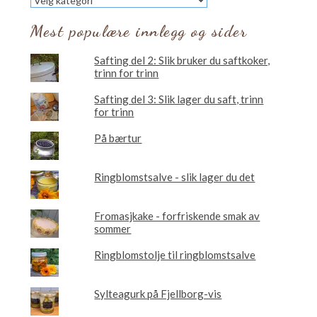
vil
du
Mest populære innlegg og sider
lese
om?
Safting del 2: Slik bruker du saftkoker,
trinn for trinn
Safting del 3: Slik lager du saft, trinn
for trinn
På bærtur
Ringblomstsalve - slik lager du det
Fromasjkake - forfriskende smak av
sommer
Ringblomstolje til ringblomstsalve
Sylteagurk på Fjellborg-vis