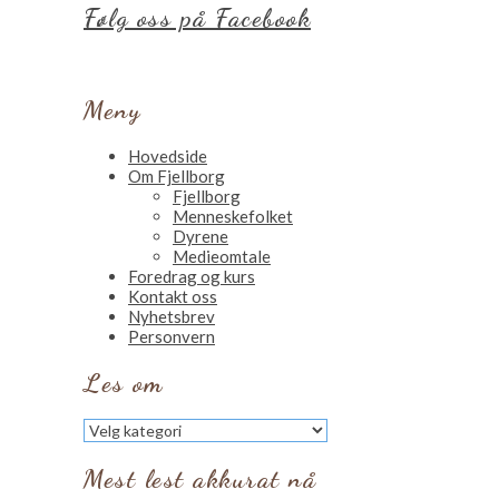
Følg oss på Facebook
Meny
Hovedside
Om Fjellborg
Fjellborg
Menneskefolket
Dyrene
Medieomtale
Foredrag og kurs
Kontakt oss
Nyhetsbrev
Personvern
Les om
Les
om
Mest lest akkurat nå