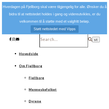
Hverdagen på Fjellborg skal være tilgjengelig for alle. Ønsker du å
bidra til at nettstedet holdes i gang og videreutvikles, er du
velkommen til å støtte med et valgfritt beløp.
Støtt nettstedet med Vipps
Hovedside
Om Fjellborg
Fjellborg
Menneskefolket
Dyrene