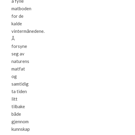
å fylle
matboden
for de
kalde
vintermånedene.
Å
forsyne
seg av
naturens
matfat
og
samtidig
ta tiden
litt
tilbake
både
gjennom
kunnskap