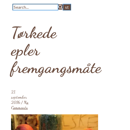
Tørkede
epler
fremgangsmåte
21.
september
2016
/
No
Comments