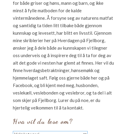
for både griser og høns, mann og barn, og ikke
minst å fylle matboden for de kalde
vintermånedene. Å forsyne seg av naturens matfat
og samtidig ta tiden litt tilbake både gjennom
kunnskap og levesett, har blitt en livsstil. Gjennom
mine skriblerier her på Hverdagen på Fjellborg,
ønsker jeg å dele både av kunnskapen vi tilegner
oss underveis og å inspirere deg til å ta for deg av
alt det gode vi nesten har glemt at finnes. Her vil du
finne hverdagsbetraktninger, hønsemøkk og
hjemmelaget saft. Følg oss gjerne både her og på
Facebook, og bli kjent med meg, husbonden,
veslekæll, veslebonden og veslebror, og ta del i alt
som skjer på Fjellborg. Lurer du på noe, er du
hjertelig velkommen til å ta kontakt.
Hva vil du lese om?
Hva