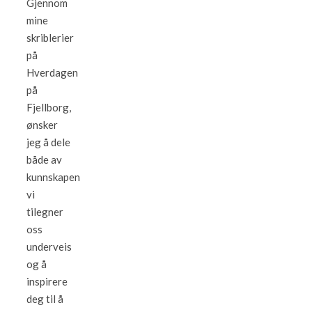
Gjennom
mine
skriblerier
på
Hverdagen
på
Fjellborg,
ønsker
jeg å dele
både av
kunnskapen
vi
tilegner
oss
underveis
og å
inspirere
deg til å