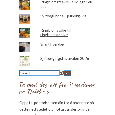
Ringblomstsalve - slik lager du
det
Sylteagurk på Fjellborg-vis
Ringblomstolje til
ringblomstsalve
Snart hverdag
Sjølbergingsfestivalen 2026
Få med deg alt fra Hverdagen
på Fjellborg
Oppgi e-postadressen din for å abonnere på
dette nettstedet og motta varsler om nye