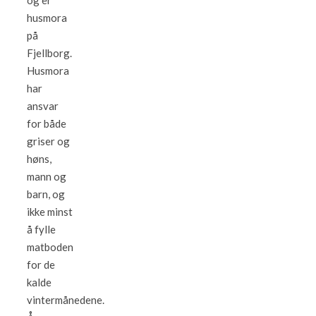
og er
husmora
på
Fjellborg.
Husmora
har
ansvar
for både
griser og
høns,
mann og
barn, og
ikke minst
å fylle
matboden
for de
kalde
vintermånedene.