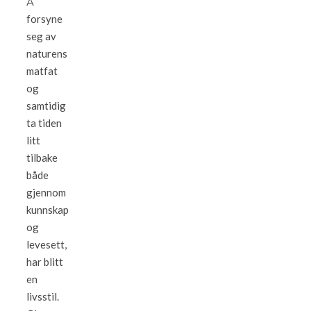
Å
forsyne
seg av
naturens
matfat
og
samtidig
ta tiden
litt
tilbake
både
gjennom
kunnskap
og
levesett,
har blitt
en
livsstil.