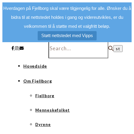
Hverdagen på Fjellborg skal være tilgjengelig for alle. Ønsker du å
bidra til at nettstedet holdes i gang og videreutvikles, er du
velkommen til å støtte med et valgfritt beløp.
Støtt nettstedet med Vipps
Hovedside
Om Fjellborg
Fjellborg
Menneskefolket
Dyrene