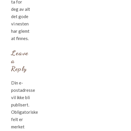
ta for
deg av alt
det gode
vi nesten
har glemt
at finnes.
Leave
a
Reply
Din e-
postadresse
vil ikke bli
publisert.
Obligatoriske
felt er
merket