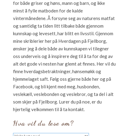
for både griser og høns, mann og barn, og ikke
minst å fylle matboden for de kalde
vintermånedene. Å forsyne seg av naturens matfat
og samtidig ta tiden litt tilbake både gjennom
kunnskap og levesett, har blitt en livsstil. Gjennom
mine skriblerier her på Hverdagen på Fjellborg,
ønsker jeg å dele både av kunnskapen vi tilegner
oss underveis og å inspirere deg til å ta for deg av
alt det gode vi nesten har glemt at finnes. Her vil du
finne hverdagsbetraktninger, hønsemøkk og
hjemmelaget saft. Følg oss gjerne både her og på
Facebook, og bli kjent med meg, husbonden,
veslekæll, veslebonden og veslebror, og ta del i alt
som skjer på Fjellborg. Lurer du på noe, er du
hjertelig velkommen til å ta kontakt.
Hva vil du lese om?
Hva