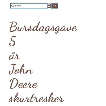
Bursdagsgave
5
år
John
Deere
skurtresker