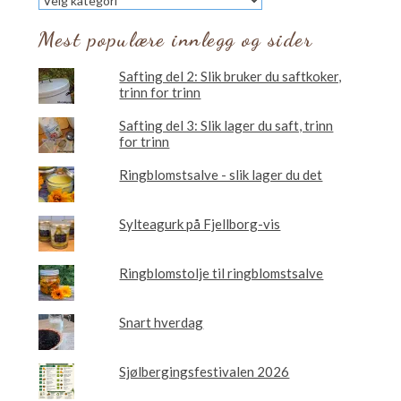
vil
du
Mest populære innlegg og sider
lese
om?
Safting del 2: Slik bruker du saftkoker,
trinn for trinn
Safting del 3: Slik lager du saft, trinn
for trinn
Ringblomstsalve - slik lager du det
Sylteagurk på Fjellborg-vis
Ringblomstolje til ringblomstsalve
Snart hverdag
Sjølbergingsfestivalen 2026