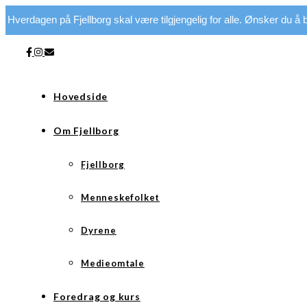
Hverdagen på Fjellborg skal være tilgjengelig for alle. Ønsker du å bi
Hovedside
Om Fjellborg
Fjellborg
Menneskefolket
Dyrene
Medieomtale
Foredrag og kurs