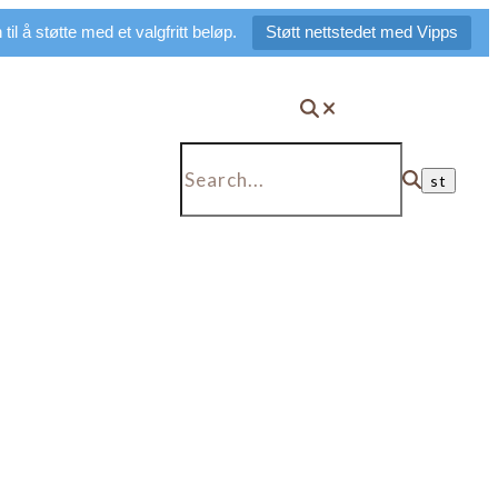
il å støtte med et valgfritt beløp.
Støtt nettstedet med Vipps