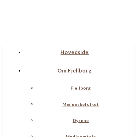
Hovedside
Om Fjellborg
Fjellborg
Menneskefolket
Dyrene
Medieomtale