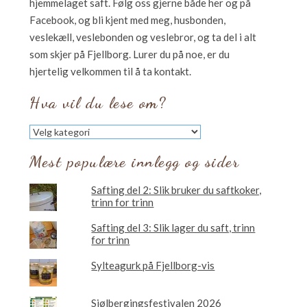
hjemmelaget saft. Følg oss gjerne både her og på
Facebook, og bli kjent med meg, husbonden,
veslekæll, veslebonden og veslebror, og ta del i alt
som skjer på Fjellborg. Lurer du på noe, er du
hjertelig velkommen til å ta kontakt.
Hva vil du lese om?
Hva
vil
du
Mest populære innlegg og sider
lese
om?
Safting del 2: Slik bruker du saftkoker,
trinn for trinn
Safting del 3: Slik lager du saft, trinn
for trinn
Sylteagurk på Fjellborg-vis
Sjølbergingsfestivalen 2026