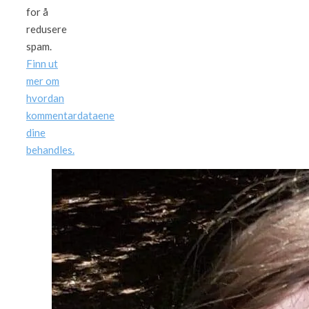
for å
redusere
spam.
Finn ut
mer om
hvordan
kommentardataene
dine
behandles.