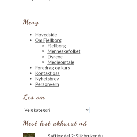
Meny
Hovedside
Om Fjellborg
Fjellborg
Menneskefolket
Dyrene
Medieomtale
Foredrag og kurs
Kontakt oss
Nyhetsbrev
Personvern
Les om
Les
om
Mest lest akkurat nå
Safting del 2: Slik bruker du