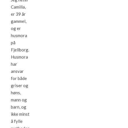
Camilla,
er 39 år
gammel,
og er
husmora
på
Fjellborg.
Husmora
har
ansvar
for både
griser og
høns,
mann og
barn, og
ikke minst
å fylle