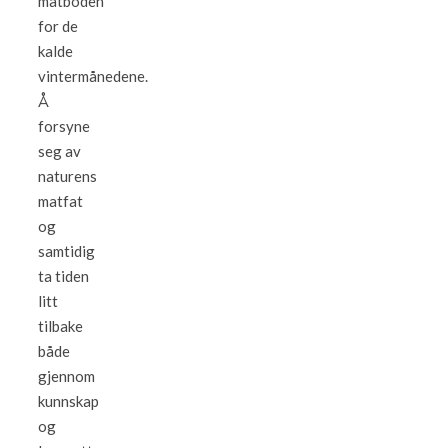
matboden
for de
kalde
vintermånedene.
Å
forsyne
seg av
naturens
matfat
og
samtidig
ta tiden
litt
tilbake
både
gjennom
kunnskap
og