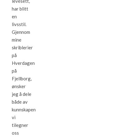
levesett,
har blitt
en
livsstil.
Gjennom
mine
skriblerier
på
Hverdagen
på
Fjellborg,
ønsker
jeg å dele
både av
kunnskapen
vi
tilegner
oss