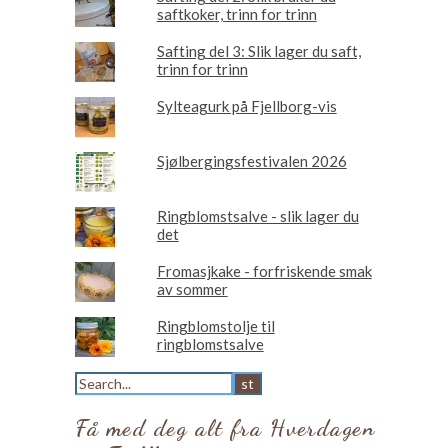
saftkoker, trinn for trinn
Safting del 3: Slik lager du saft,
trinn for trinn
Sylteagurk på Fjellborg-vis
Sjølbergingsfestivalen 2026
Ringblomstsalve - slik lager du
det
Fromasjkake - forfriskende smak
av sommer
Ringblomstolje til
ringblomstsalve
Få med deg alt fra Hverdagen