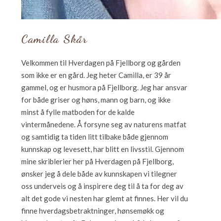
Camilla Skår
Velkommen til Hverdagen på Fjellborg og gården
som ikke er en gård. Jeg heter Camilla, er 39 år
gammel, og er husmora på Fjellborg. Jeg har ansvar
for både griser og høns, mann og barn, og ikke
minst å fylle matboden for de kalde
vintermånedene. Å forsyne seg av naturens matfat
og samtidig ta tiden litt tilbake både gjennom
kunnskap og levesett, har blitt en livsstil. Gjennom
mine skriblerier her på Hverdagen på Fjellborg,
ønsker jeg å dele både av kunnskapen vi tilegner
oss underveis og å inspirere deg til å ta for deg av
alt det gode vi nesten har glemt at finnes. Her vil du
finne hverdagsbetraktninger, hønsemøkk og