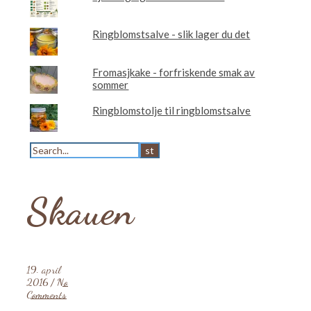
Ringblomstsalve - slik lager du det
Fromasjkake - forfriskende smak av
sommer
Ringblomstolje til ringblomstsalve
Skauen
19. april
2016
/
No
Comments