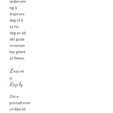
underveis
og å
inspirere
deg til å
ta for
deg av alt
det gode
vi nesten
har glemt
at finnes.
Leave
a
Reply
Din e-
postadresse
vil ikke bli