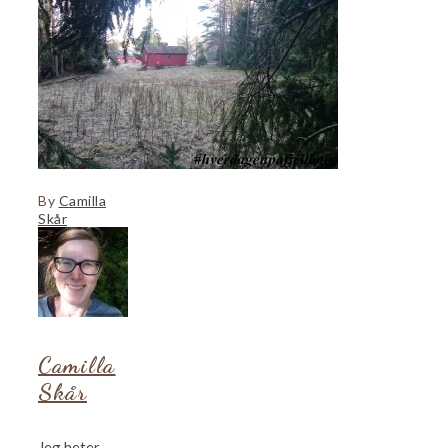
By
Camilla
Skår
Camilla
Skår
Jeg heter