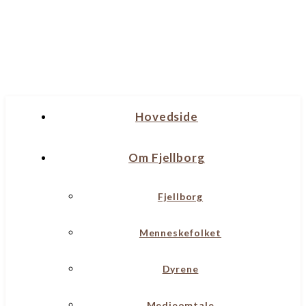
Hovedside
Om Fjellborg
Fjellborg
Menneskefolket
Dyrene
Medieomtale