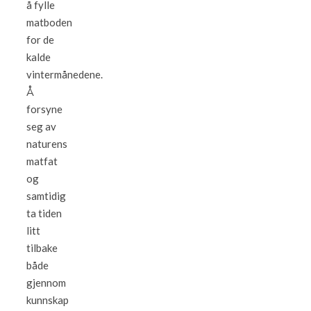
å fylle
matboden
for de
kalde
vintermånedene.
Å
forsyne
seg av
naturens
matfat
og
samtidig
ta tiden
litt
tilbake
både
gjennom
kunnskap