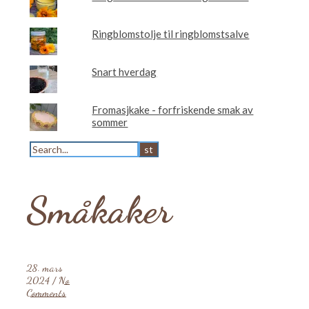
Ringblomstolje til ringblomstsalve
Snart hverdag
Fromasjkake - forfriskende smak av
sommer
Småkaker
28. mars
2024
/
No
Comments