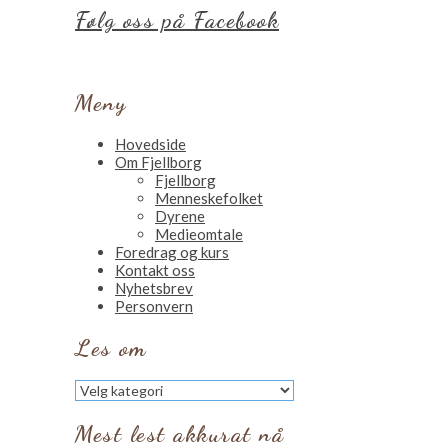
Følg oss på Facebook
Meny
Hovedside
Om Fjellborg
Fjellborg
Menneskefolket
Dyrene
Medieomtale
Foredrag og kurs
Kontakt oss
Nyhetsbrev
Personvern
Les om
Les
om
Mest lest akkurat nå