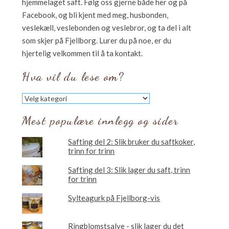
hjemmelaget saft. Følg oss gjerne både her og på
Facebook, og bli kjent med meg, husbonden,
veslekæll, veslebonden og veslebror, og ta del i alt
som skjer på Fjellborg. Lurer du på noe, er du
hjertelig velkommen til å ta kontakt.
Hva vil du lese om?
Hva
vil
du
Mest populære innlegg og sider
lese
om?
Safting del 2: Slik bruker du saftkoker,
trinn for trinn
Safting del 3: Slik lager du saft, trinn
for trinn
Sylteagurk på Fjellborg-vis
Ringblomstsalve - slik lager du det