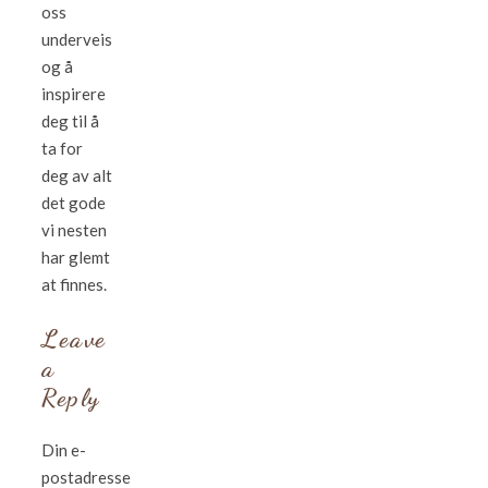
oss
underveis
og å
inspirere
deg til å
ta for
deg av alt
det gode
vi nesten
har glemt
at finnes.
Leave
a
Reply
Din e-
postadresse