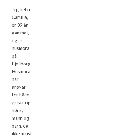
Jeg heter
Camilla,
er 39 år
gammel,
og er
husmora
på
Fjellborg.
Husmora
har
ansvar
for både
griser og
høns,
mann og
barn, og
ikke minst