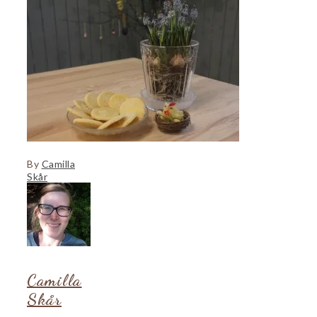
By
Camilla
Skår
Camilla
Skår