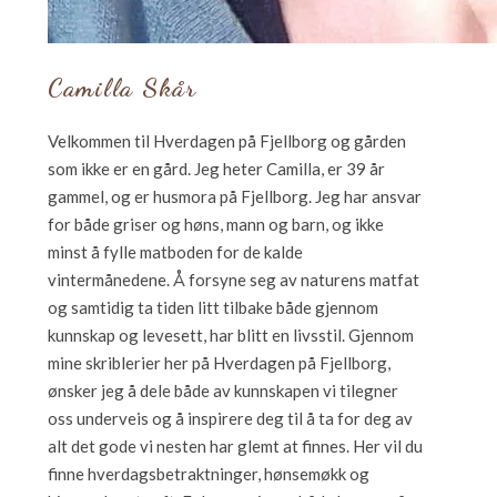
Camilla Skår
Velkommen til Hverdagen på Fjellborg og gården
som ikke er en gård. Jeg heter Camilla, er 39 år
gammel, og er husmora på Fjellborg. Jeg har ansvar
for både griser og høns, mann og barn, og ikke
minst å fylle matboden for de kalde
vintermånedene. Å forsyne seg av naturens matfat
og samtidig ta tiden litt tilbake både gjennom
kunnskap og levesett, har blitt en livsstil. Gjennom
mine skriblerier her på Hverdagen på Fjellborg,
ønsker jeg å dele både av kunnskapen vi tilegner
oss underveis og å inspirere deg til å ta for deg av
alt det gode vi nesten har glemt at finnes. Her vil du
finne hverdagsbetraktninger, hønsemøkk og