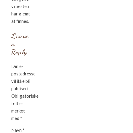
vi nesten
har glemt
at finnes.
Leave
a
Reply
Din e-
postadresse
vil ikke bli
publisert.
Obligatoriske
felt er
merket
med
*
Navn
*