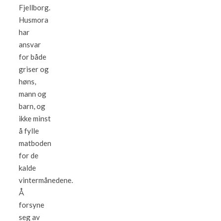
Fjellborg.
Husmora
har
ansvar
for både
griser og
høns,
mann og
barn, og
ikke minst
å fylle
matboden
for de
kalde
vintermånedene.
Å
forsyne
seg av