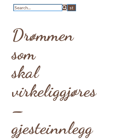
Drømmen
som
skal
virkeliggjøres
–
gjesteinnlegg