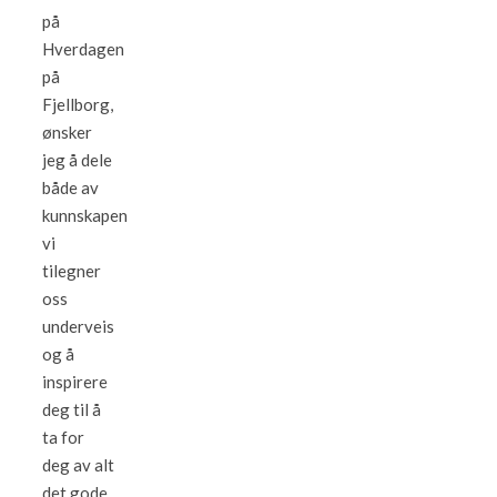
på
Hverdagen
på
Fjellborg,
ønsker
jeg å dele
både av
kunnskapen
vi
tilegner
oss
underveis
og å
inspirere
deg til å
ta for
deg av alt
det gode