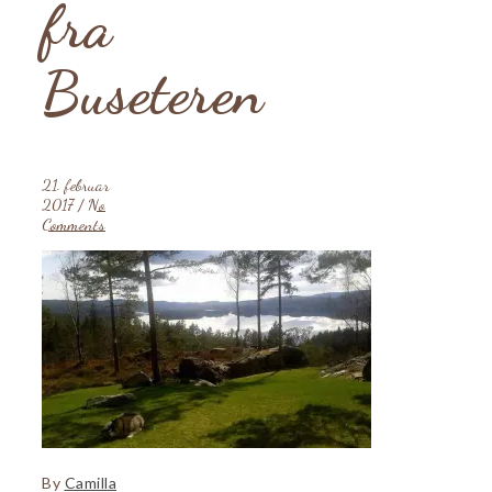
fra
Buseteren
21. februar
2017
/
No
Comments
By
Camilla