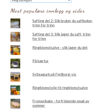
vil
du
Mest populære innlegg og sider
lese
om?
Safting del 2: Slik bruker du saftkoker,
trinn for trinn
Safting del 3: Slik lager du saft, trinn
for trinn
Ringblomstsalve - slik lager du det
På bærtur
Sylteagurk på Fjellborg-vis
Ringblomstolje til ringblomstsalve
Fromasjkake - forfriskende smak av
sommer