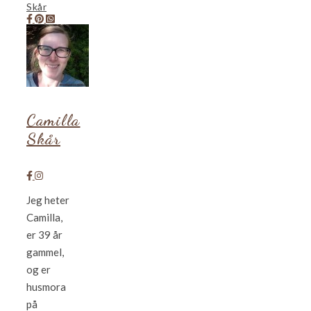
Skår
Camilla
Skår
Jeg heter
Camilla,
er 39 år
gammel,
og er
husmora
på