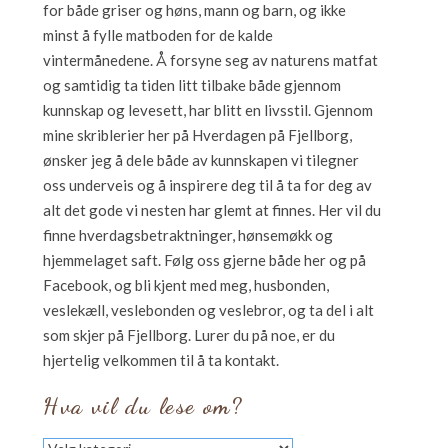
for både griser og høns, mann og barn, og ikke
minst å fylle matboden for de kalde
vintermånedene. Å forsyne seg av naturens matfat
og samtidig ta tiden litt tilbake både gjennom
kunnskap og levesett, har blitt en livsstil. Gjennom
mine skriblerier her på Hverdagen på Fjellborg,
ønsker jeg å dele både av kunnskapen vi tilegner
oss underveis og å inspirere deg til å ta for deg av
alt det gode vi nesten har glemt at finnes. Her vil du
finne hverdagsbetraktninger, hønsemøkk og
hjemmelaget saft. Følg oss gjerne både her og på
Facebook, og bli kjent med meg, husbonden,
veslekæll, veslebonden og veslebror, og ta del i alt
som skjer på Fjellborg. Lurer du på noe, er du
hjertelig velkommen til å ta kontakt.
Hva vil du lese om?
Hva