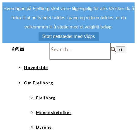
Hverdagen på Fjellborg skal være tilgjengelig for alle. Ønsker du å
bidra til at nettstedet holdes i gang og videreutvikles, er du
velkommen til å støtte med et valgfritt beløp.
Støtt nettstedet med Vipps
Hovedside
Om Fjellborg
Fjellborg
Menneskefolket
Dyrene