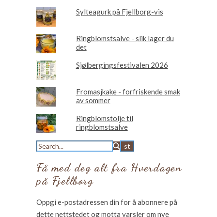
Sylteagurk på Fjellborg-vis
Ringblomstsalve - slik lager du
det
Sjølbergingsfestivalen 2026
Fromasjkake - forfriskende smak
av sommer
Ringblomstolje til
ringblomstsalve
Få med deg alt fra Hverdagen
på Fjellborg
Oppgi e-postadressen din for å abonnere på
dette nettstedet og motta varsler om nye