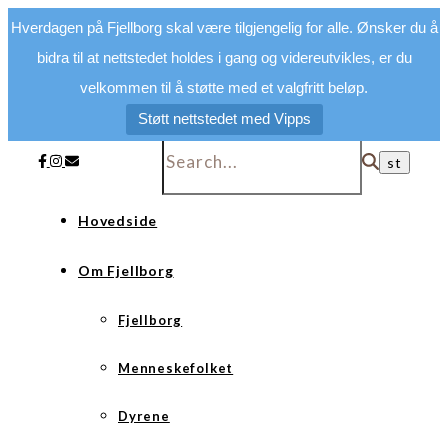
Hverdagen på Fjellborg skal være tilgjengelig for alle. Ønsker du å
bidra til at nettstedet holdes i gang og videreutvikles, er du
velkommen til å støtte med et valgfritt beløp.
Støtt nettstedet med Vipps
Hovedside
Om Fjellborg
Fjellborg
Menneskefolket
Dyrene