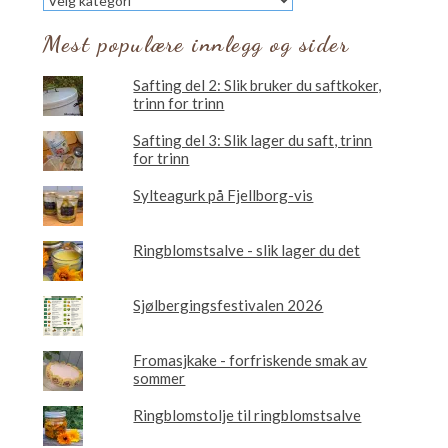
vil
du
Mest populære innlegg og sider
lese
om?
Safting del 2: Slik bruker du saftkoker,
trinn for trinn
Safting del 3: Slik lager du saft, trinn
for trinn
Sylteagurk på Fjellborg-vis
Ringblomstsalve - slik lager du det
Sjølbergingsfestivalen 2026
Fromasjkake - forfriskende smak av
sommer
Ringblomstolje til ringblomstsalve