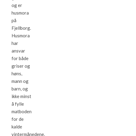
og er
husmora
på
Fjellborg.
Husmora
har
ansvar
for både
griser og
høns,
mann og
barn, og
ikke minst
å fylle
matboden
for de
kalde
vintermånedene.