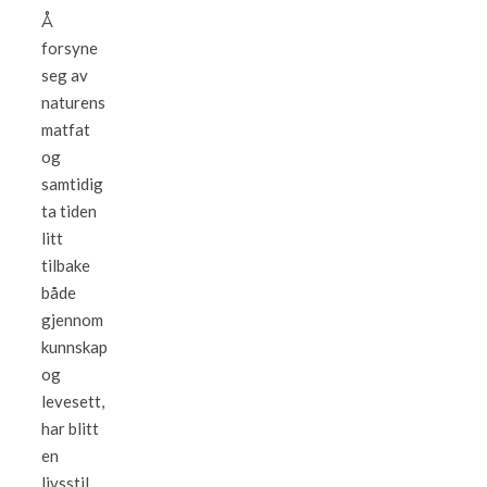
Å
forsyne
seg av
naturens
matfat
og
samtidig
ta tiden
litt
tilbake
både
gjennom
kunnskap
og
levesett,
har blitt
en
livsstil.