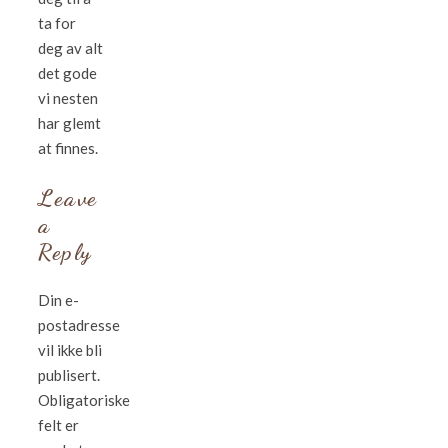
ta for
deg av alt
det gode
vi nesten
har glemt
at finnes.
Leave
a
Reply
Din e-
postadresse
vil ikke bli
publisert.
Obligatoriske
felt er