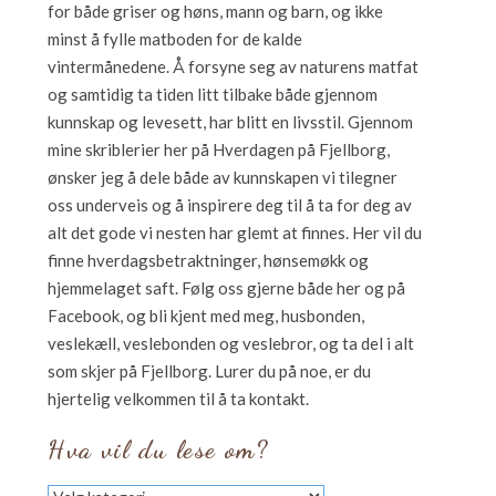
for både griser og høns, mann og barn, og ikke
minst å fylle matboden for de kalde
vintermånedene. Å forsyne seg av naturens matfat
og samtidig ta tiden litt tilbake både gjennom
kunnskap og levesett, har blitt en livsstil. Gjennom
mine skriblerier her på Hverdagen på Fjellborg,
ønsker jeg å dele både av kunnskapen vi tilegner
oss underveis og å inspirere deg til å ta for deg av
alt det gode vi nesten har glemt at finnes. Her vil du
finne hverdagsbetraktninger, hønsemøkk og
hjemmelaget saft. Følg oss gjerne både her og på
Facebook, og bli kjent med meg, husbonden,
veslekæll, veslebonden og veslebror, og ta del i alt
som skjer på Fjellborg. Lurer du på noe, er du
hjertelig velkommen til å ta kontakt.
Hva vil du lese om?
Hva