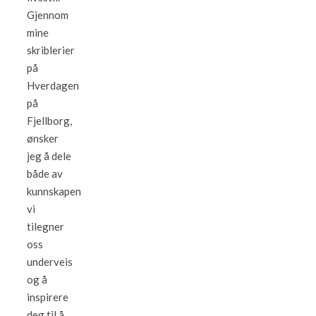
Gjennom
mine
skriblerier
på
Hverdagen
på
Fjellborg,
ønsker
jeg å dele
både av
kunnskapen
vi
tilegner
oss
underveis
og å
inspirere
deg til å