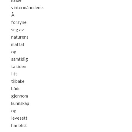
kalde
vintermånedene.
Å
forsyne
seg av
naturens
matfat
og
samtidig
ta tiden
litt
tilbake
både
gjennom
kunnskap
og
levesett,
har blitt