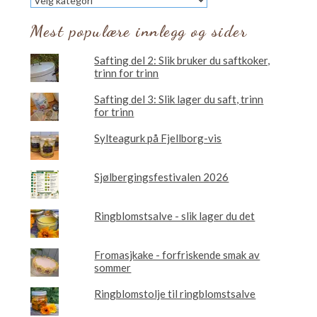
vil
du
Mest populære innlegg og sider
lese
om?
Safting del 2: Slik bruker du saftkoker,
trinn for trinn
Safting del 3: Slik lager du saft, trinn
for trinn
Sylteagurk på Fjellborg-vis
Sjølbergingsfestivalen 2026
Ringblomstsalve - slik lager du det
Fromasjkake - forfriskende smak av
sommer
Ringblomstolje til ringblomstsalve