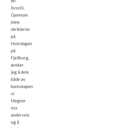
en
livsstil.
Gjennom
mine
skriblerier
på
Hverdagen
på
Fjellborg,
ønsker
jeg å dele
både av
kunnskapen
vi
tilegner
oss
underveis
og å