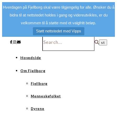
Hverdagen på Fjellborg skal være tilgjengelig for alle. Ønsker du å
bidra til at nettstedet holdes i gang og videreutvikles, er du
velkommen til å støtte med et valgfritt beløp.
Støtt nettstedet med Vipps
Hovedside
Om Fjellborg
Fjellborg
Menneskefolket
Dyrene