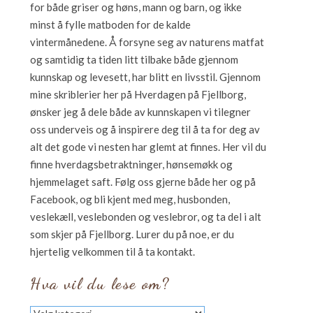
for både griser og høns, mann og barn, og ikke
minst å fylle matboden for de kalde
vintermånedene. Å forsyne seg av naturens matfat
og samtidig ta tiden litt tilbake både gjennom
kunnskap og levesett, har blitt en livsstil. Gjennom
mine skriblerier her på Hverdagen på Fjellborg,
ønsker jeg å dele både av kunnskapen vi tilegner
oss underveis og å inspirere deg til å ta for deg av
alt det gode vi nesten har glemt at finnes. Her vil du
finne hverdagsbetraktninger, hønsemøkk og
hjemmelaget saft. Følg oss gjerne både her og på
Facebook, og bli kjent med meg, husbonden,
veslekæll, veslebonden og veslebror, og ta del i alt
som skjer på Fjellborg. Lurer du på noe, er du
hjertelig velkommen til å ta kontakt.
Hva vil du lese om?
Hva