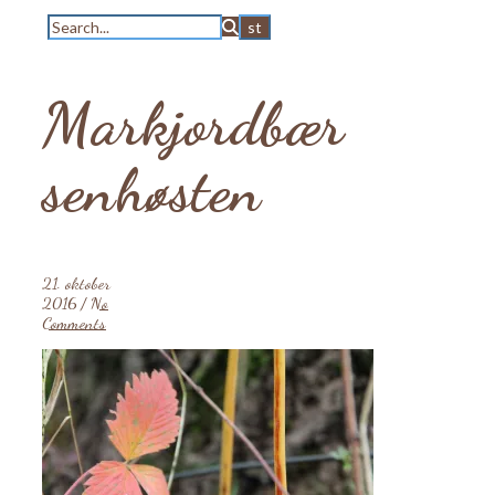
Markjordbær
senhøsten
21. oktober
2016
/
No
Comments