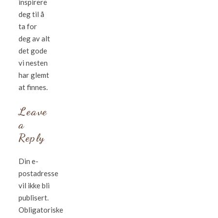
inspirere
deg til å
ta for
deg av alt
det gode
vi nesten
har glemt
at finnes.
Leave
a
Reply
Din e-
postadresse
vil ikke bli
publisert.
Obligatoriske