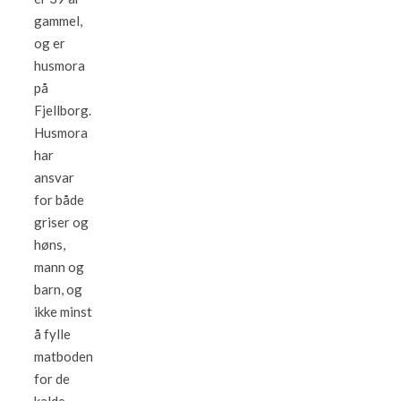
gammel,
og er
husmora
på
Fjellborg.
Husmora
har
ansvar
for både
griser og
høns,
mann og
barn, og
ikke minst
å fylle
matboden
for de