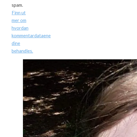
spam.
Finn ut
mer om
hvordan
kommentardataene
dine
behandles.