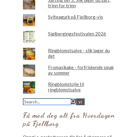
Safting del 3: Slik lager du saft,
trinn for trinn
Sylteagurk på Fjellborg-vis
Sjølbergingsfestivalen 2026
Ringblomstsalve - slik lager du
det
Fromasjkake - forfriskende smak
av sommer
Ringblomstolje til
ringblomstsalve
Få med deg alt fra Hverdagen
på Fjellborg