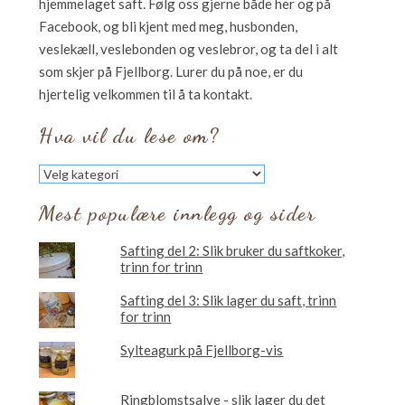
hjemmelaget saft. Følg oss gjerne både her og på
Facebook, og bli kjent med meg, husbonden,
veslekæll, veslebonden og veslebror, og ta del i alt
som skjer på Fjellborg. Lurer du på noe, er du
hjertelig velkommen til å ta kontakt.
Hva vil du lese om?
Hva
vil
du
Mest populære innlegg og sider
lese
om?
Safting del 2: Slik bruker du saftkoker,
trinn for trinn
Safting del 3: Slik lager du saft, trinn
for trinn
Sylteagurk på Fjellborg-vis
Ringblomstsalve - slik lager du det