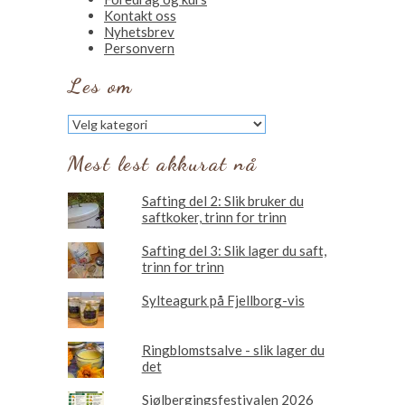
Kontakt oss
Nyhetsbrev
Personvern
Les om
Les
om
Mest lest akkurat nå
Safting del 2: Slik bruker du
saftkoker, trinn for trinn
Safting del 3: Slik lager du saft,
trinn for trinn
Sylteagurk på Fjellborg-vis
Ringblomstsalve - slik lager du
det
Sjølbergingsfestivalen 2026