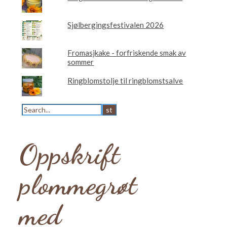
Sjølbergingsfestivalen 2026
Fromasjkake - forfriskende smak av
sommer
Ringblomstolje til ringblomstsalve
Oppskrift
plommegrøt
med