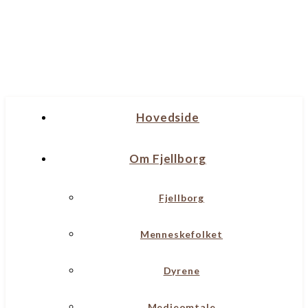
Hovedside
Om Fjellborg
Fjellborg
Menneskefolket
Dyrene
Medieomtale