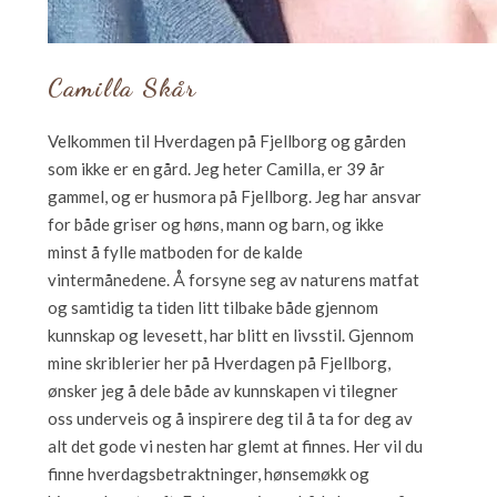
Camilla Skår
Velkommen til Hverdagen på Fjellborg og gården
som ikke er en gård. Jeg heter Camilla, er 39 år
gammel, og er husmora på Fjellborg. Jeg har ansvar
for både griser og høns, mann og barn, og ikke
minst å fylle matboden for de kalde
vintermånedene. Å forsyne seg av naturens matfat
og samtidig ta tiden litt tilbake både gjennom
kunnskap og levesett, har blitt en livsstil. Gjennom
mine skriblerier her på Hverdagen på Fjellborg,
ønsker jeg å dele både av kunnskapen vi tilegner
oss underveis og å inspirere deg til å ta for deg av
alt det gode vi nesten har glemt at finnes. Her vil du
finne hverdagsbetraktninger, hønsemøkk og