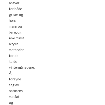
ansvar
for både
griser og
høns,
mann og
barn, og
ikke minst
å fylle
matboden
for de
kalde
vintermånedene.
Å
forsyne
seg av
naturens
matfat
og