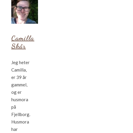
Camilla
Skår
Jeg heter
Camilla,
er 39 år
gammel,
og er
husmora
på
Fjellborg.
Husmora
har