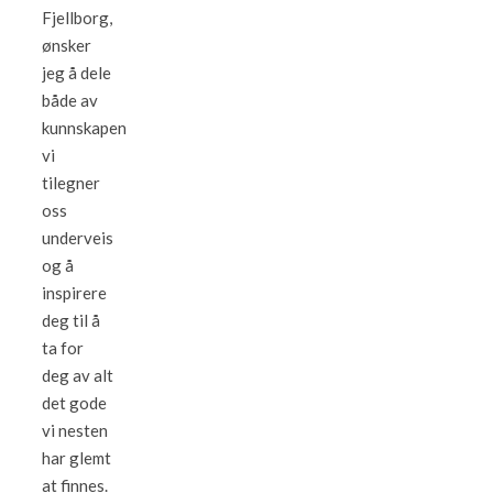
Fjellborg,
ønsker
jeg å dele
både av
kunnskapen
vi
tilegner
oss
underveis
og å
inspirere
deg til å
ta for
deg av alt
det gode
vi nesten
har glemt
at finnes.