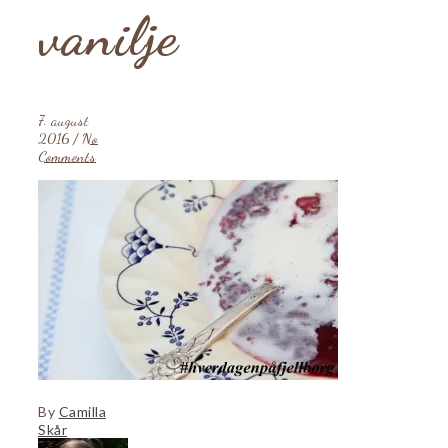
vanilje
7. august
2016
/
No
Comments
By
Camilla
Skår