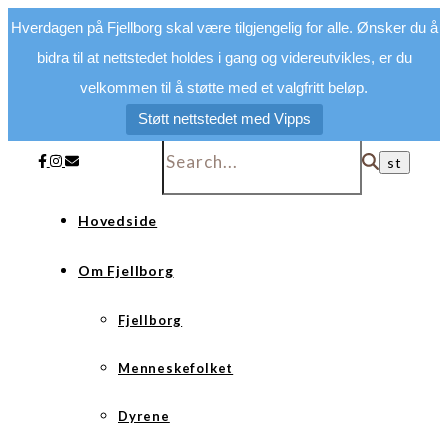
Hverdagen på Fjellborg skal være tilgjengelig for alle. Ønsker du å
bidra til at nettstedet holdes i gang og videreutvikles, er du
velkommen til å støtte med et valgfritt beløp.
Støtt nettstedet med Vipps
Hovedside
Om Fjellborg
Fjellborg
Menneskefolket
Dyrene