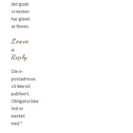
det gode
vi nesten
har glemt
at finnes.
Leave
a
Reply
Din e-
postadresse
vil ikke bli
publisert.
Obligatoriske
felt er
merket
med
*