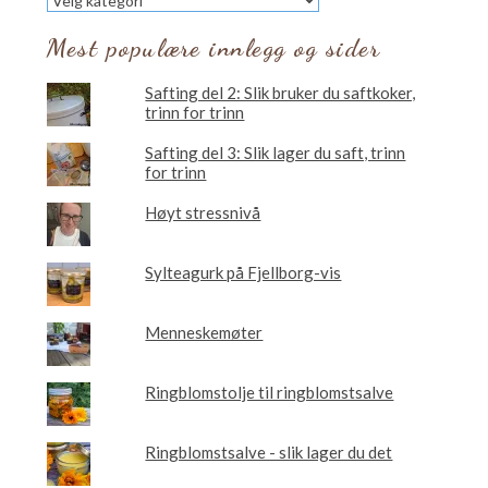
vil
du
Mest populære innlegg og sider
lese
om?
Safting del 2: Slik bruker du saftkoker,
trinn for trinn
Safting del 3: Slik lager du saft, trinn
for trinn
Høyt stressnivå
Sylteagurk på Fjellborg-vis
Menneskemøter
Ringblomstolje til ringblomstsalve
Ringblomstsalve - slik lager du det