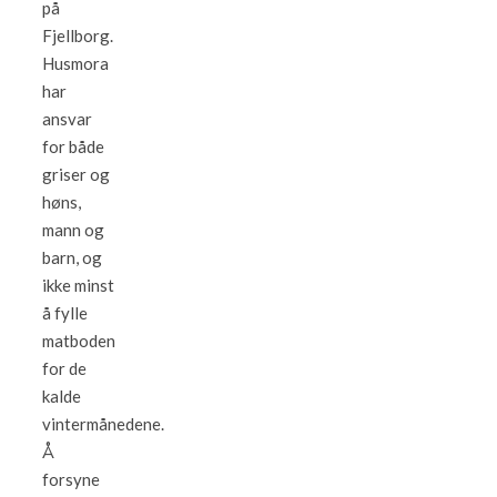
på
Fjellborg.
Husmora
har
ansvar
for både
griser og
høns,
mann og
barn, og
ikke minst
å fylle
matboden
for de
kalde
vintermånedene.
Å
forsyne