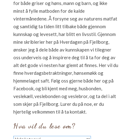
for både griser og høns, mann og barn, og ikke
minst å fylle matboden for de kalde
vintermånedene. Å forsyne seg av naturens matfat
og samtidig ta tiden litt tilbake både gjennom
kunnskap og levesett, har blitt en livsstil. Gjennom
mine skriblerier her på Hverdagen på Fjellborg,
ønsker jeg å dele både av kunnskapen vi tilegner
oss underveis og å inspirere deg til å ta for deg av
alt det gode vi nesten har glemt at finnes. Her vil du
finne hverdagsbetraktninger, hønsemøkk og
hjemmelaget saft. Følg oss gjerne både her og på
Facebook, og bli kjent med meg, husbonden,
veslekæll, veslebonden og veslebror, og ta del i alt
som skjer på Fjellborg. Lurer du på noe, er du
hjertelig velkommen til å ta kontakt.
Hva vil du lese om?
Hva