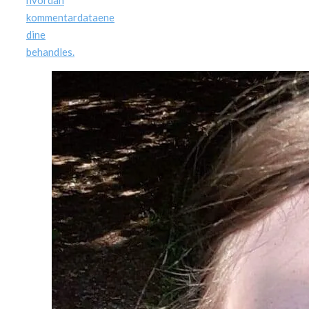
hvordan
kommentardataene
dine
behandles.