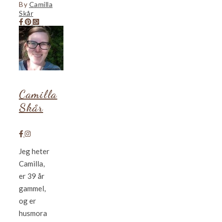
By
Camilla
Skår
Camilla
Skår
Jeg heter
Camilla,
er 39 år
gammel,
og er
husmora