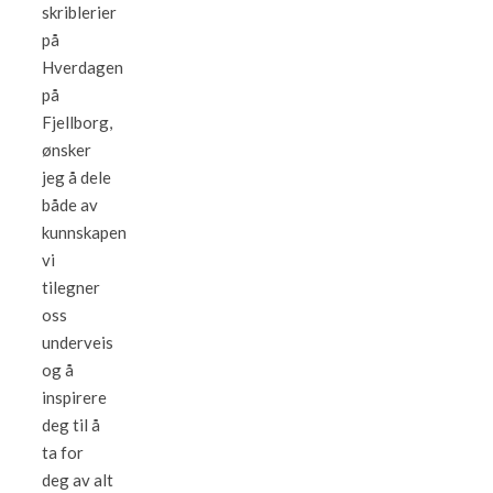
skriblerier
på
Hverdagen
på
Fjellborg,
ønsker
jeg å dele
både av
kunnskapen
vi
tilegner
oss
underveis
og å
inspirere
deg til å
ta for
deg av alt