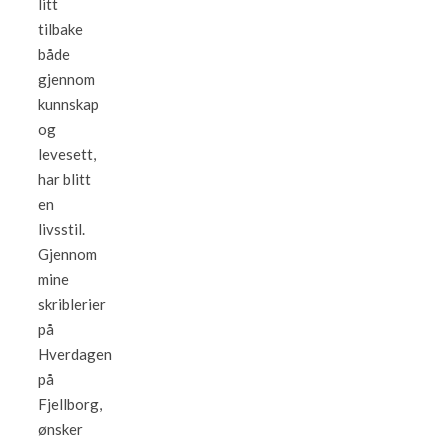
litt
tilbake
både
gjennom
kunnskap
og
levesett,
har blitt
en
livsstil.
Gjennom
mine
skriblerier
på
Hverdagen
på
Fjellborg,
ønsker