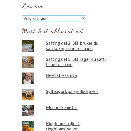
Les om
Les
om
Mest lest akkurat nå
Safting del 2: Slik bruker du
saftkoker, trinn for trinn
Safting del 3: Slik lager du saft,
trinn for trinn
Høyt stressnivå
Sylteagurk på Fjellborg-vis
Menneskemøter
Ringblomstolje til
ringblomstsalve