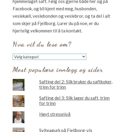
hjemmelaget saft. Følg oss gjerne både her og på
Facebook, og bli kjent med meg, husbonden,
veslekæll, veslebonden og veslebror, og ta del i alt
som skjer på Fjellborg. Lurer du på noe, er du
hjertelig velkommen til å ta kontakt.
Hva vil du lese om?
Hva
vil
du
Mest populære innlegg og sider
lese
om?
Safting del 2: Slik bruker du saftkoker,
trinn for trinn
Safting del 3: Slik lager du saft, trinn
for trinn
Høyt stressnivå
Sylteagurk på Fjellborg-vis