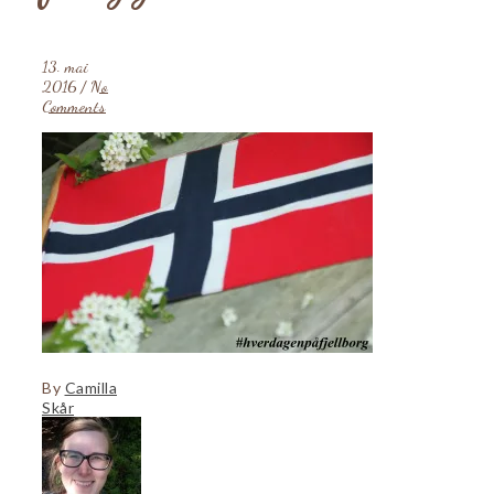
13. mai
2016
/
No
Comments
By
Camilla
Skår