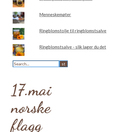
Menneskemøter
Ringblomstolje til ringblomstsalve
Ringblomstsalve - slik lager du det
17.mai
norske
flagg