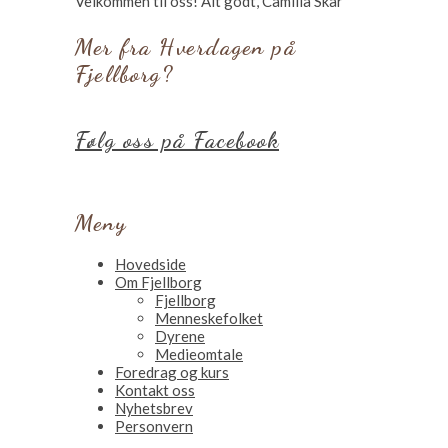
Velkommen til oss! Alt godt, Camilla Skår
Mer fra Hverdagen på
Fjellborg?
Følg oss på Facebook
Meny
Hovedside
Om Fjellborg
Fjellborg
Menneskefolket
Dyrene
Medieomtale
Foredrag og kurs
Kontakt oss
Nyhetsbrev
Personvern