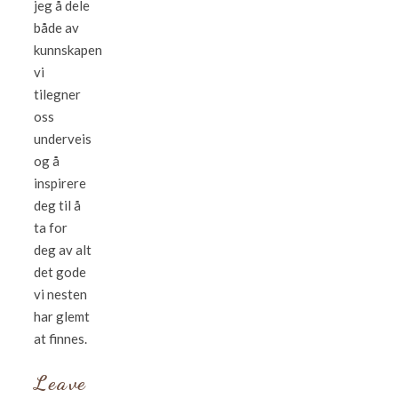
jeg å dele
både av
kunnskapen
vi
tilegner
oss
underveis
og å
inspirere
deg til å
ta for
deg av alt
det gode
vi nesten
har glemt
at finnes.
Leave