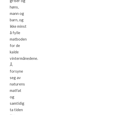
griser og
høns,
mann og
barn, og
ikke minst
å fylle
matboden
for de
kalde
vintermånedene.
Å
forsyne
seg av
naturens
matfat
og
samtidig
ta tiden