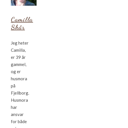
Camilla
Skår
Jeg heter
Camilla,
er 39 år
gammel,
og er
husmora
på
Fjellborg.
Husmora
har
ansvar
for både