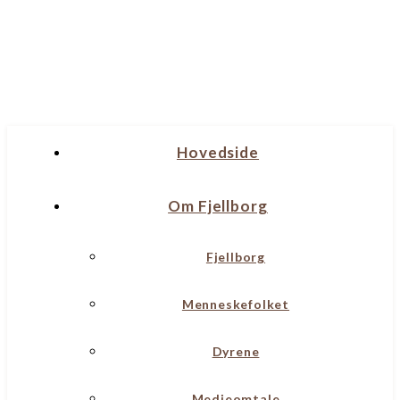
Hovedside
Om Fjellborg
Fjellborg
Menneskefolket
Dyrene
Medieomtale