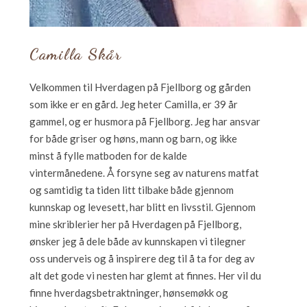
Camilla Skår
Velkommen til Hverdagen på Fjellborg og gården
som ikke er en gård. Jeg heter Camilla, er 39 år
gammel, og er husmora på Fjellborg. Jeg har ansvar
for både griser og høns, mann og barn, og ikke
minst å fylle matboden for de kalde
vintermånedene. Å forsyne seg av naturens matfat
og samtidig ta tiden litt tilbake både gjennom
kunnskap og levesett, har blitt en livsstil. Gjennom
mine skriblerier her på Hverdagen på Fjellborg,
ønsker jeg å dele både av kunnskapen vi tilegner
oss underveis og å inspirere deg til å ta for deg av
alt det gode vi nesten har glemt at finnes. Her vil du
finne hverdagsbetraktninger, hønsemøkk og