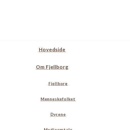
Hovedside
Om Fjellborg
Fjellborg
Menneskefolket
Dyrene
Medieomtale