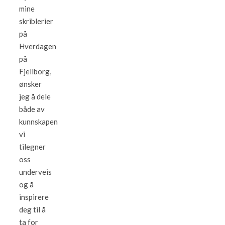
mine
skriblerier
på
Hverdagen
på
Fjellborg,
ønsker
jeg å dele
både av
kunnskapen
vi
tilegner
oss
underveis
og å
inspirere
deg til å
ta for