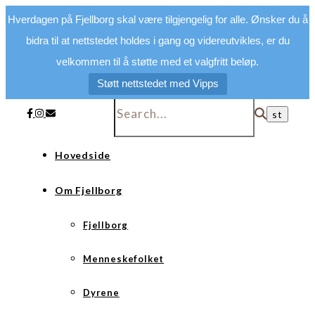
Hverdagen på Fjellborg skal være tilgjengelig for alle. Ønsker du å
bidra til at nettstedet holdes i gang og videreutvikles, er du
velkommen til å støtte med et valgfritt beløp.
Støtt nettstedet med Vipps
Hovedside
Om Fjellborg
Fjellborg
Menneskefolket
Dyrene