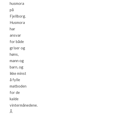
husmora
på
Fjellborg.
Husmora
har
ansvar
for både
griser og
høns,
mann og
barn, og
ikke minst
å fylle
matboden
for de
kalde
vintermånedene.
Å