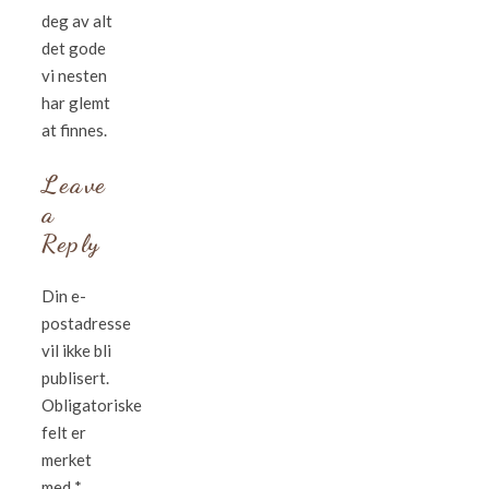
deg av alt
det gode
vi nesten
har glemt
at finnes.
Leave
a
Reply
Din e-
postadresse
vil ikke bli
publisert.
Obligatoriske
felt er
merket
med
*