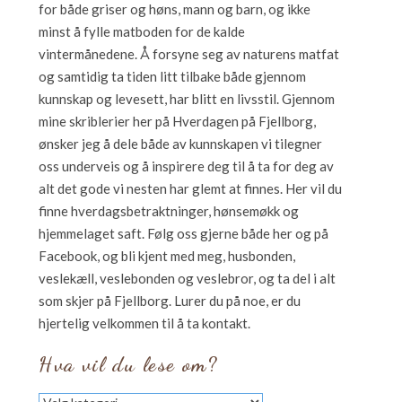
for både griser og høns, mann og barn, og ikke
minst å fylle matboden for de kalde
vintermånedene. Å forsyne seg av naturens matfat
og samtidig ta tiden litt tilbake både gjennom
kunnskap og levesett, har blitt en livsstil. Gjennom
mine skriblerier her på Hverdagen på Fjellborg,
ønsker jeg å dele både av kunnskapen vi tilegner
oss underveis og å inspirere deg til å ta for deg av
alt det gode vi nesten har glemt at finnes. Her vil du
finne hverdagsbetraktninger, hønsemøkk og
hjemmelaget saft. Følg oss gjerne både her og på
Facebook, og bli kjent med meg, husbonden,
veslekæll, veslebonden og veslebror, og ta del i alt
som skjer på Fjellborg. Lurer du på noe, er du
hjertelig velkommen til å ta kontakt.
Hva vil du lese om?
Hva