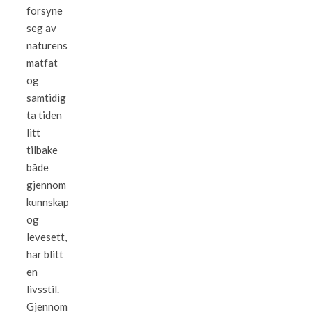
forsyne
seg av
naturens
matfat
og
samtidig
ta tiden
litt
tilbake
både
gjennom
kunnskap
og
levesett,
har blitt
en
livsstil.
Gjennom