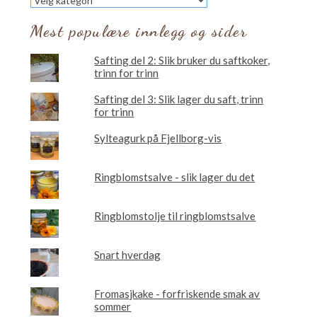
vil
du
Mest populære innlegg og sider
lese
om?
Safting del 2: Slik bruker du saftkoker,
trinn for trinn
Safting del 3: Slik lager du saft, trinn
for trinn
Sylteagurk på Fjellborg-vis
Ringblomstsalve - slik lager du det
Ringblomstolje til ringblomstsalve
Snart hverdag
Fromasjkake - forfriskende smak av
sommer