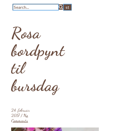
Rosa
bordpynt
til
bursdag
24. februar
2017
/
No
Comments