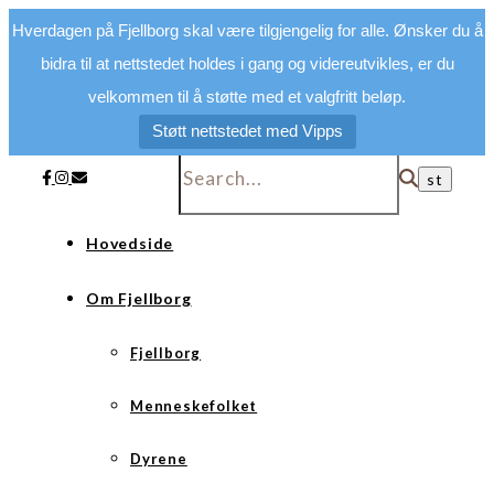
Hverdagen på Fjellborg skal være tilgjengelig for alle. Ønsker du å
bidra til at nettstedet holdes i gang og videreutvikles, er du
velkommen til å støtte med et valgfritt beløp.
Støtt nettstedet med Vipps
Hovedside
Om Fjellborg
Fjellborg
Menneskefolket
Dyrene