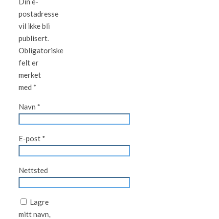
Din e-
postadresse
vil ikke bli
publisert.
Obligatoriske
felt er
merket
med
*
Navn
*
E-post
*
Nettsted
Lagre
mitt navn,