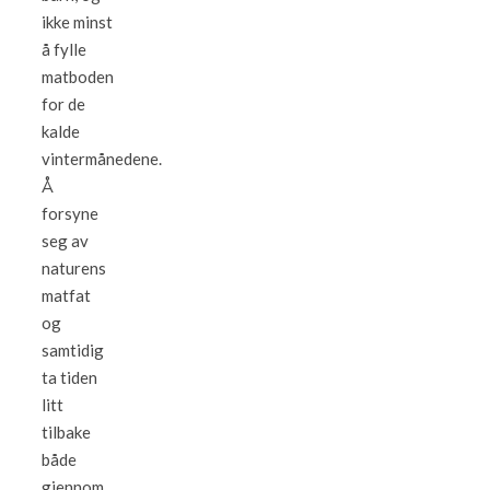
ikke minst
å fylle
matboden
for de
kalde
vintermånedene.
Å
forsyne
seg av
naturens
matfat
og
samtidig
ta tiden
litt
tilbake
både
gjennom