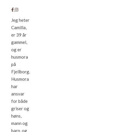
Jeg heter
Camilla,
er 39 år
gammel,
og er
husmora
på
Fjellborg.
Husmora
har
ansvar
for både
griser og
høns,
mann og
barn, og