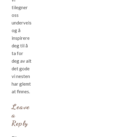
tilegner
oss
underveis
og å
inspirere
deg til å
ta for
deg av alt
det gode
vi nesten
har glemt
at finnes.
Leave
a
Reply