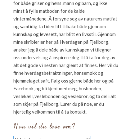
for både griser og høns, mann og barn, og ikke
minst å fylle matboden for de kalde
vintermånedene. Å forsyne seg av naturens matfat
og samtidig ta tiden litt tilbake både gjennom
kunnskap og levesett, har blitt en livsstil. Gjennom
mine skriblerier her på Hverdagen på Fjellborg,
ønsker jeg å dele både av kunnskapen vi tilegner
oss underveis og å inspirere deg til å ta for deg av
alt det gode vi nesten har glemt at finnes. Her vil du
finne hverdagsbetraktninger, hønsemøkk og
hjemmelaget saft. Følg oss gjerne både her og på
Facebook, og bli kjent med meg, husbonden,
veslekæll, veslebonden og veslebror, og ta del i alt
som skjer på Fjellborg. Lurer du på noe, er du
hjertelig velkommen til å ta kontakt.
Hva vil du lese om?
Hva