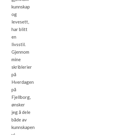
kunnskap
og
levesett,
har blitt
en
livsstil.
Gjennom
mine
skriblerier
på
Hverdagen
på
Fjellborg,
ønsker
jeg å dele
både av
kunnskapen
vi