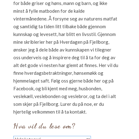
for både griser og høns, mann og barn, og ikke
minst å fylle matboden for de kalde
vintermånedene. Å forsyne seg av naturens matfat
og samtidig ta tiden litt tilbake både gjennom
kunnskap og levesett, har blitt en livsstil. Gjennom
mine skriblerier her på Hverdagen på Fjellborg,
ønsker jeg å dele både av kunnskapen vi tilegner
oss underveis og å inspirere deg til å ta for deg av
alt det gode vi nesten har glemt at finnes. Her vil du
finne hverdagsbetraktninger, hønsemøkk og
hjemmelaget saft. Følg oss gjerne både her og på
Facebook, og bli kjent med meg, husbonden,
veslekæll, veslebonden og veslebror, og ta del i alt
som skjer på Fjellborg. Lurer du på noe, er du
hjertelig velkommen til å ta kontakt.
Hva vil du lese om?
Hva