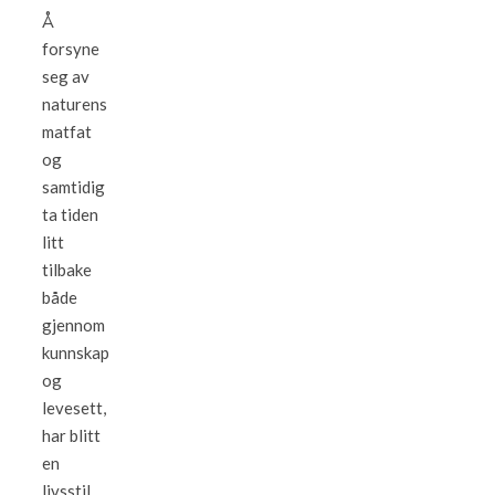
Å
forsyne
seg av
naturens
matfat
og
samtidig
ta tiden
litt
tilbake
både
gjennom
kunnskap
og
levesett,
har blitt
en
livsstil.