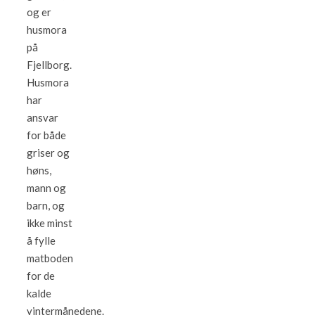
og er
husmora
på
Fjellborg.
Husmora
har
ansvar
for både
griser og
høns,
mann og
barn, og
ikke minst
å fylle
matboden
for de
kalde
vintermånedene.