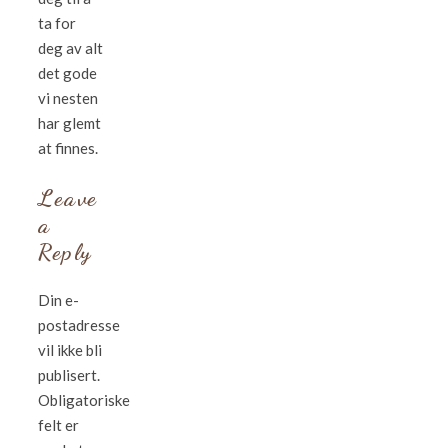
ta for
deg av alt
det gode
vi nesten
har glemt
at finnes.
Leave
a
Reply
Din e-
postadresse
vil ikke bli
publisert.
Obligatoriske
felt er