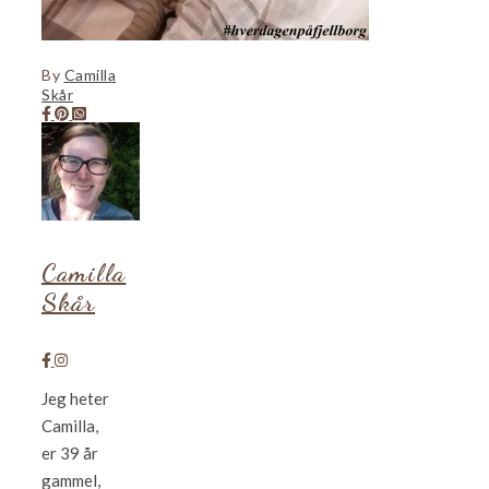
By
Camilla
Skår
Camilla
Skår
Jeg heter
Camilla,
er 39 år
gammel,