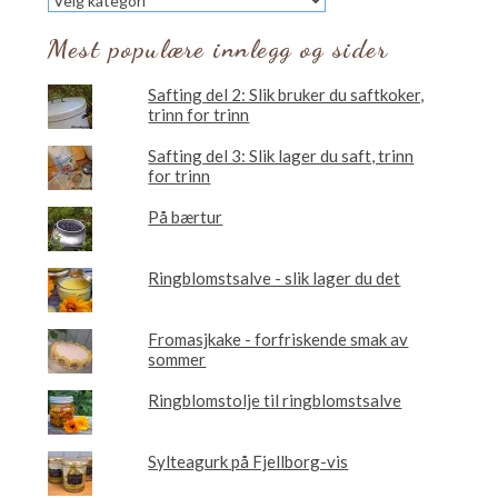
vil
du
Mest populære innlegg og sider
lese
om?
Safting del 2: Slik bruker du saftkoker,
trinn for trinn
Safting del 3: Slik lager du saft, trinn
for trinn
På bærtur
Ringblomstsalve - slik lager du det
Fromasjkake - forfriskende smak av
sommer
Ringblomstolje til ringblomstsalve
Sylteagurk på Fjellborg-vis