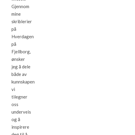
Gjennom
mine
skriblerier
på
Hverdagen
på
Fjellborg,
ønsker
jeg å dele
både av
kunnskapen
vi
tilegner
oss
underveis
og å
inspirere
deg til å