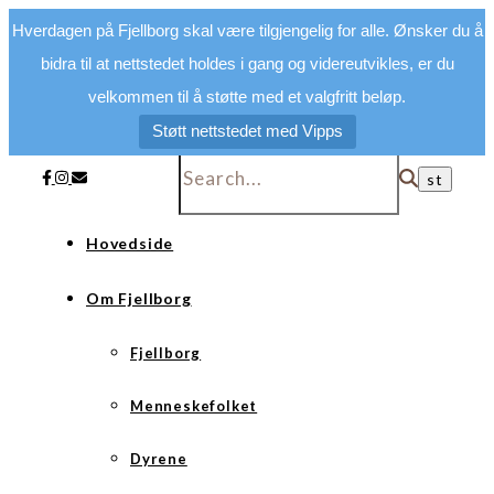
Hverdagen på Fjellborg skal være tilgjengelig for alle. Ønsker du å
bidra til at nettstedet holdes i gang og videreutvikles, er du
velkommen til å støtte med et valgfritt beløp.
Støtt nettstedet med Vipps
Hovedside
Om Fjellborg
Fjellborg
Menneskefolket
Dyrene