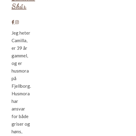
Skår
Jeg heter
Camilla,
er 39 år
gammel,
og er
husmora
på
Fjellborg.
Husmora
har
ansvar
for både
griser og
høns,