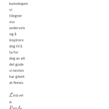
kunnskapen
vi
tilegner
oss
underveis
og å
inspirere
deg til å
ta for
deg av alt
det gode
vi nesten
har glemt
at finnes.
Leave
a
Reply