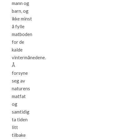
mann og
barn, og
ikke minst
å fylle
matboden
for de
kalde
vintermånedene.
Å
forsyne
seg av
naturens
matfat
og
samtidig
ta tiden
litt
tilbake