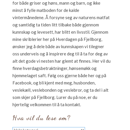
for både griser og høns, mann og barn, og ikke
minst å fylle matboden for de kalde
vintermånedene. Å forsyne seg av naturens matfat
og samtidig ta tiden litt tilbake både gjennom
kunnskap og levesett, har blitt en livsstil. Gjennom
mine skriblerier her på Hverdagen på Fjellborg,
ønsker jeg å dele både av kunnskapen vi tilegner
oss underveis og å inspirere deg til å ta for deg av
alt det gode vi nesten har glemt at finnes. Her vil du
finne hverdagsbetraktninger, hønsemøkk og
hjemmelaget saft. Følg oss gjerne både her og på
Facebook, og bli kjent med meg, husbonden,
veslekæll, veslebonden og veslebror, og ta del i alt
som skjer på Fjellborg. Lurer du på noe, er du
hjertelig velkommen til å ta kontakt.
Hva vil du lese om?
Hva