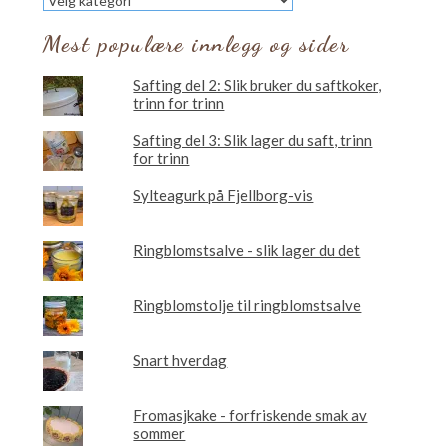
vil
du
Mest populære innlegg og sider
lese
om?
Safting del 2: Slik bruker du saftkoker,
trinn for trinn
Safting del 3: Slik lager du saft, trinn
for trinn
Sylteagurk på Fjellborg-vis
Ringblomstsalve - slik lager du det
Ringblomstolje til ringblomstsalve
Snart hverdag
Fromasjkake - forfriskende smak av
sommer