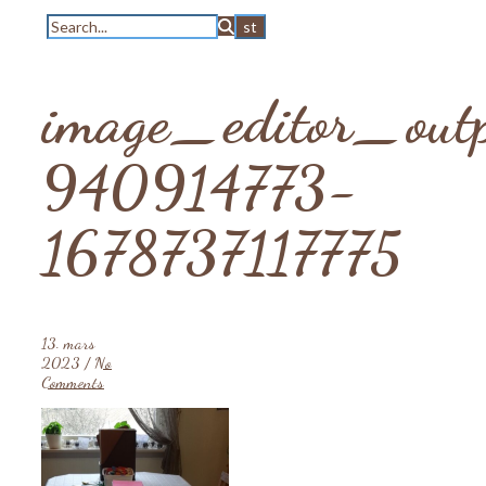
image_editor_out
940914773-
1678737117775
13. mars
2023
/
No
Comments