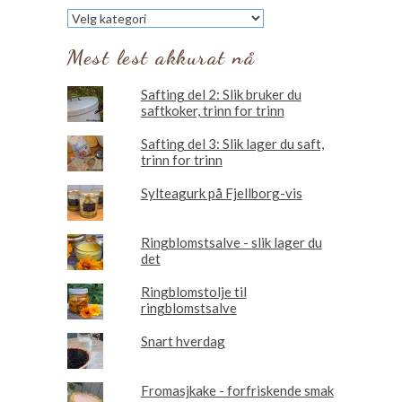
Les
om
Mest lest akkurat nå
Safting del 2: Slik bruker du
saftkoker, trinn for trinn
Safting del 3: Slik lager du saft,
trinn for trinn
Sylteagurk på Fjellborg-vis
Ringblomstsalve - slik lager du
det
Ringblomstolje til
ringblomstsalve
Snart hverdag
Fromasjkake - forfriskende smak