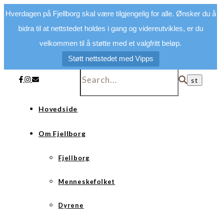
Hverdagen på Fjellborg skal være tilgjengelig for alle. Ønsker du å
bidra til at nettstedet holdes i gang og videreutvikles, er du
velkommen til å støtte med et valgfritt beløp.
Støtt nettstedet med Vipps
Hovedside
Om Fjellborg
Fjellborg
Menneskefolket
Dyrene