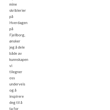
mine
skriblerier
på
Hverdagen
på
Fjellborg,
ønsker
jeg å dele
både av
kunnskapen
vi
tilegner
oss
underveis
og å
inspirere
deg til å
ta for