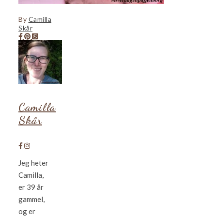
By
Camilla
Skår
Camilla
Skår
Jeg heter
Camilla,
er 39 år
gammel,
og er