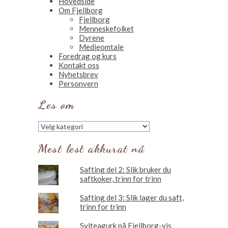
Hovedside
Om Fjellborg
Fjellborg
Menneskefolket
Dyrene
Medieomtale
Foredrag og kurs
Kontakt oss
Nyhetsbrev
Personvern
Les om
Les
om
Mest lest akkurat nå
Safting del 2: Slik bruker du
saftkoker, trinn for trinn
Safting del 3: Slik lager du saft,
trinn for trinn
Sylteagurk på Fjellborg-vis