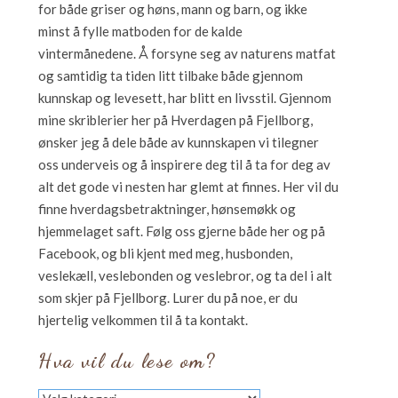
for både griser og høns, mann og barn, og ikke
minst å fylle matboden for de kalde
vintermånedene. Å forsyne seg av naturens matfat
og samtidig ta tiden litt tilbake både gjennom
kunnskap og levesett, har blitt en livsstil. Gjennom
mine skriblerier her på Hverdagen på Fjellborg,
ønsker jeg å dele både av kunnskapen vi tilegner
oss underveis og å inspirere deg til å ta for deg av
alt det gode vi nesten har glemt at finnes. Her vil du
finne hverdagsbetraktninger, hønsemøkk og
hjemmelaget saft. Følg oss gjerne både her og på
Facebook, og bli kjent med meg, husbonden,
veslekæll, veslebonden og veslebror, og ta del i alt
som skjer på Fjellborg. Lurer du på noe, er du
hjertelig velkommen til å ta kontakt.
Hva vil du lese om?
Hva