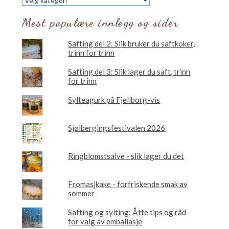
vil
du
Mest populære innlegg og sider
lese
om?
Safting del 2: Slik bruker du saftkoker,
trinn for trinn
Safting del 3: Slik lager du saft, trinn
for trinn
Sylteagurk på Fjellborg-vis
Sjølbergingsfestivalen 2026
Ringblomstsalve - slik lager du det
Fromasjkake - forfriskende smak av
sommer
Safting og sylting: Åtte tips og råd
for valg av emballasje