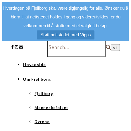
Hverdagen på Fjellborg skal være tilgjengelig for alle. Ønsker du å
bidra til at nettstedet holdes i gang og videreutvikles, er du
velkommen til å støtte med et valgfritt beløp.
Støtt nettstedet med Vipps
Hovedside
Om Fjellborg
Fjellborg
Menneskefolket
Dyrene