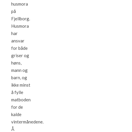
husmora
på
Fjellborg.
Husmora
har
ansvar
for både
griser og
høns,
mann og
barn, og
ikke minst
å fylle
matboden
for de
kalde
vintermånedene.
Å