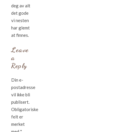
deg av alt
det gode
vi nesten
har glemt
at finnes.
Leave
a
Reply
Din e-
postadresse
vil ikke bli
publisert.
Obligatoriske
felt er
merket
med
*