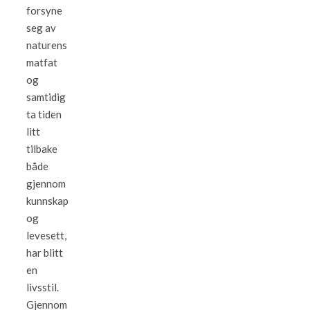
forsyne
seg av
naturens
matfat
og
samtidig
ta tiden
litt
tilbake
både
gjennom
kunnskap
og
levesett,
har blitt
en
livsstil.
Gjennom