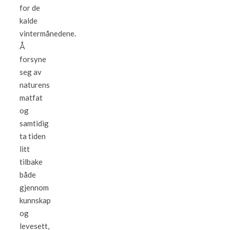
for de
kalde
vintermånedene.
Å
forsyne
seg av
naturens
matfat
og
samtidig
ta tiden
litt
tilbake
både
gjennom
kunnskap
og
levesett,