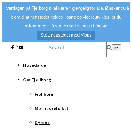
Hverdagen på Fjellborg skal være tilgjengelig for alle. Ønsker du å
bidra til at nettstedet holdes i gang og videreutvikles, er du
velkommen til å støtte med et valgfritt beløp.
Støtt nettstedet med Vipps
Hovedside
Om Fjellborg
Fjellborg
Menneskefolket
Dyrene