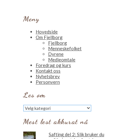
Meny
Hovedside
Om Fjellborg
Fjellborg
Menneskefolket
Dyrene
Medieomtale
Foredrag og kurs
Kontakt oss
Nyhetsbrev
Personvern
Les om
Les
om
Mest lest akkurat nå
Safting del 2: Slik bruker du