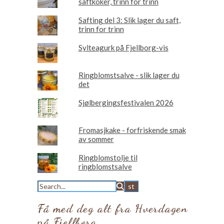
saftkoker, trinn for trinn
Safting del 3: Slik lager du saft,
trinn for trinn
Sylteagurk på Fjellborg-vis
Ringblomstsalve - slik lager du
det
Sjølbergingsfestivalen 2026
Fromasjkake - forfriskende smak
av sommer
Ringblomstolje til
ringblomstsalve
Få med deg alt fra Hverdagen
på Fjellborg