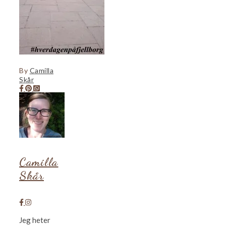
By
Camilla
Skår
Camilla
Skår
Jeg heter