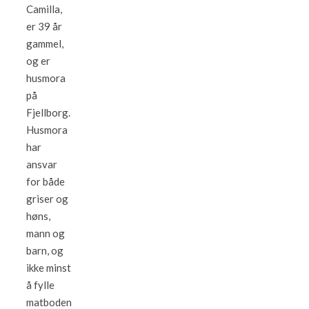
Camilla,
er 39 år
gammel,
og er
husmora
på
Fjellborg.
Husmora
har
ansvar
for både
griser og
høns,
mann og
barn, og
ikke minst
å fylle
matboden