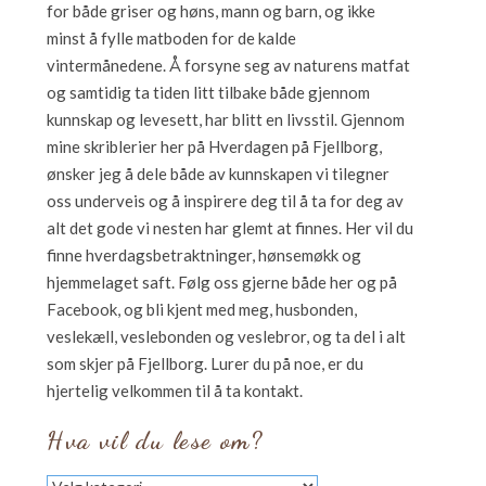
for både griser og høns, mann og barn, og ikke
minst å fylle matboden for de kalde
vintermånedene. Å forsyne seg av naturens matfat
og samtidig ta tiden litt tilbake både gjennom
kunnskap og levesett, har blitt en livsstil. Gjennom
mine skriblerier her på Hverdagen på Fjellborg,
ønsker jeg å dele både av kunnskapen vi tilegner
oss underveis og å inspirere deg til å ta for deg av
alt det gode vi nesten har glemt at finnes. Her vil du
finne hverdagsbetraktninger, hønsemøkk og
hjemmelaget saft. Følg oss gjerne både her og på
Facebook, og bli kjent med meg, husbonden,
veslekæll, veslebonden og veslebror, og ta del i alt
som skjer på Fjellborg. Lurer du på noe, er du
hjertelig velkommen til å ta kontakt.
Hva vil du lese om?
Hva