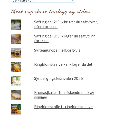
vil
du
Mest populære innlegg og sider
lese
om?
Safting del 2: Slik bruker du saftkoker,
trinn for trinn
Safting del 3: Slik lager du saft, trinn
for trinn
Sylteagurk på Fjellborg-vis
Ringblomstsalve - slik lager du det
Sjølbergingsfestivalen 2026
Fromasjkake - forfriskende smak av
sommer
Ringblomstolje til ringblomstsalve