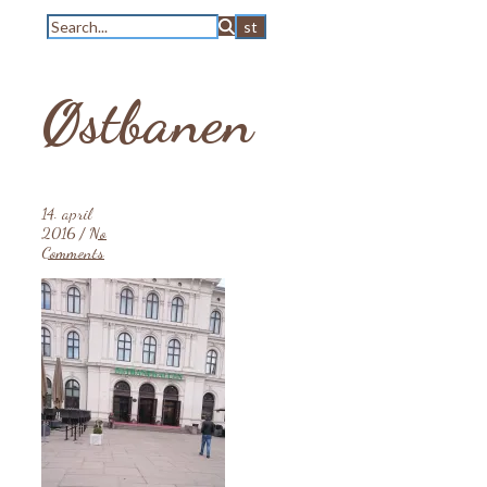
Østbanen
14. april
2016
/
No
Comments