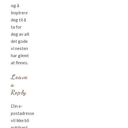
og å
inspirere
deg til å
ta for
deg av alt
det gode
vi nesten
har glemt
at finnes.
Leave
a
Reply
Din e-
postadresse
vil ikke bli
publisert.