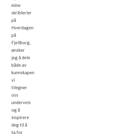
mine
skriblerier
på
Hverdagen
på
Fjellborg,
ønsker
jeg å dele
både av
kunnskapen
vi
tilegner
oss
underveis
og å
inspirere
deg til å
ta for