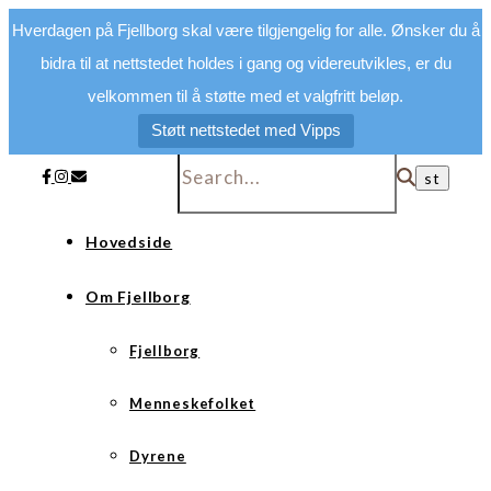
Hverdagen på Fjellborg skal være tilgjengelig for alle. Ønsker du å
bidra til at nettstedet holdes i gang og videreutvikles, er du
velkommen til å støtte med et valgfritt beløp.
Støtt nettstedet med Vipps
Hovedside
Om Fjellborg
Fjellborg
Menneskefolket
Dyrene