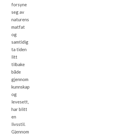
forsyne
seg av
naturens
matfat
og
samtidig
ta tiden
litt
tilbake
både
gjennom
kunnskap
og
levesett,
har blitt
en
livsstil.
Gjennom