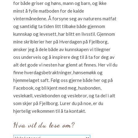
for både griser og høns, mann og barn, og ikke
minst å fylle matboden for de kalde
vintermånedene. Å forsyne seg av naturens matfat
og samtidig ta tiden litt tilbake både gjennom
kunnskap og levesett, har blitt en livsstil. Gjennom
mine skriblerier her på Hverdagen på Fjellborg,
ønsker jeg å dele både av kunnskapen vi tilegner
oss underveis og å inspirere deg til å ta for deg av
alt det gode vi nesten har glemt at finnes. Her vil du
finne hverdagsbetraktninger, hønsemøkk og
hjemmelaget saft. Følg oss gjerne både her og på
Facebook, og bli kjent med meg, husbonden,
veslekæll, veslebonden og veslebror, og ta del i alt
som skjer på Fjellborg. Lurer du på noe, er du
hjertelig velkommen til å ta kontakt.
Hva vil du lese om?
Hva