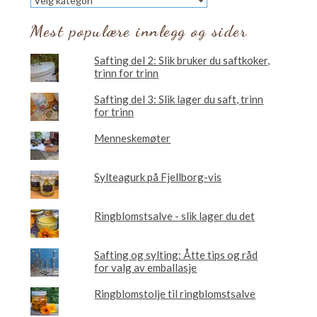
vil
du
Mest populære innlegg og sider
lese
om?
Safting del 2: Slik bruker du saftkoker,
trinn for trinn
Safting del 3: Slik lager du saft, trinn
for trinn
Menneskemøter
Sylteagurk på Fjellborg-vis
Ringblomstsalve - slik lager du det
Safting og sylting: Åtte tips og råd
for valg av emballasje
Ringblomstolje til ringblomstsalve