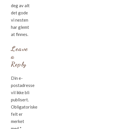
deg av alt
det gode
vi nesten
har glemt
at finnes.
Leave
a
Reply
Din e-
postadresse
vil ikke bli
publisert.
Obligatoriske
felt er
merket
med
*