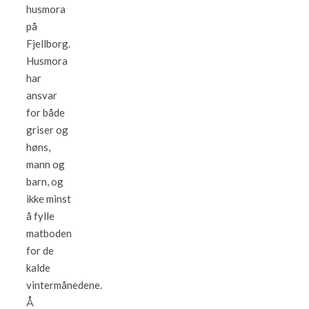
husmora
på
Fjellborg.
Husmora
har
ansvar
for både
griser og
høns,
mann og
barn, og
ikke minst
å fylle
matboden
for de
kalde
vintermånedene.
Å