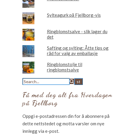
Sylteagurk på Fjellborg-vis
Ringblomstsalve - slik lager du
det
Safting og sylting: Åtte tips og
råd for valg av emballasje
Ringblomstolje til
ringblomstsalve
Få med deg alt fra Hverdagen
på Fjellborg
Oppgi e-postadressen din for å abonnere på
dette nettstedet og motta varsler om nye
innlegg via e-post.