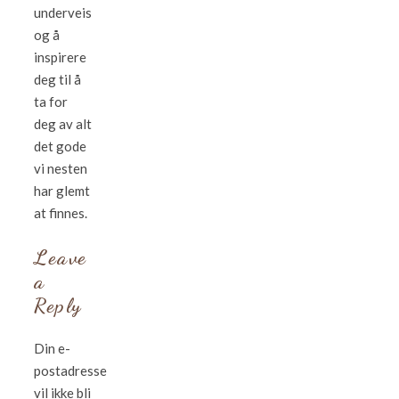
underveis
og å
inspirere
deg til å
ta for
deg av alt
det gode
vi nesten
har glemt
at finnes.
Leave
a
Reply
Din e-
postadresse
vil ikke bli