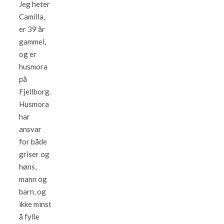
Jeg heter
Camilla,
er 39 år
gammel,
og er
husmora
på
Fjellborg.
Husmora
har
ansvar
for både
griser og
høns,
mann og
barn, og
ikke minst
å fylle