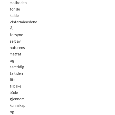
matboden
for de
kalde
vintermånedene.
Å
forsyne
seg av
naturens
matfat
og
samtidig
ta tiden
litt
tilbake
både
gjennom
kunnskap
og