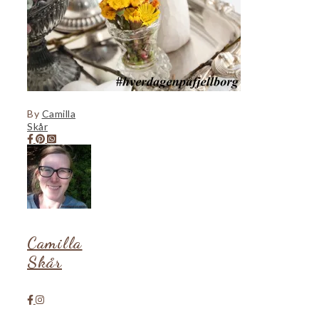
By
Camilla
Skår
Camilla
Skår