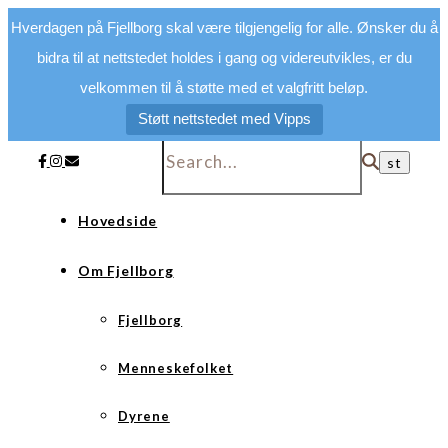
Hverdagen på Fjellborg skal være tilgjengelig for alle. Ønsker du å
bidra til at nettstedet holdes i gang og videreutvikles, er du
velkommen til å støtte med et valgfritt beløp.
Støtt nettstedet med Vipps
Hovedside
Om Fjellborg
Fjellborg
Menneskefolket
Dyrene