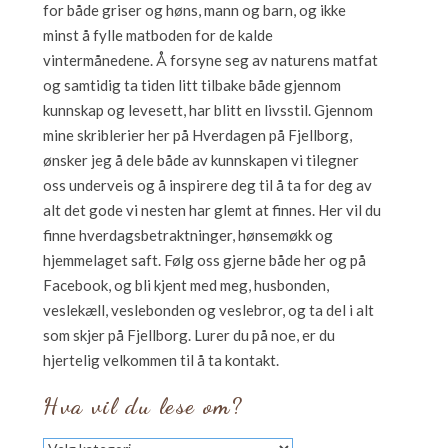
for både griser og høns, mann og barn, og ikke
minst å fylle matboden for de kalde
vintermånedene. Å forsyne seg av naturens matfat
og samtidig ta tiden litt tilbake både gjennom
kunnskap og levesett, har blitt en livsstil. Gjennom
mine skriblerier her på Hverdagen på Fjellborg,
ønsker jeg å dele både av kunnskapen vi tilegner
oss underveis og å inspirere deg til å ta for deg av
alt det gode vi nesten har glemt at finnes. Her vil du
finne hverdagsbetraktninger, hønsemøkk og
hjemmelaget saft. Følg oss gjerne både her og på
Facebook, og bli kjent med meg, husbonden,
veslekæll, veslebonden og veslebror, og ta del i alt
som skjer på Fjellborg. Lurer du på noe, er du
hjertelig velkommen til å ta kontakt.
Hva vil du lese om?
Hva