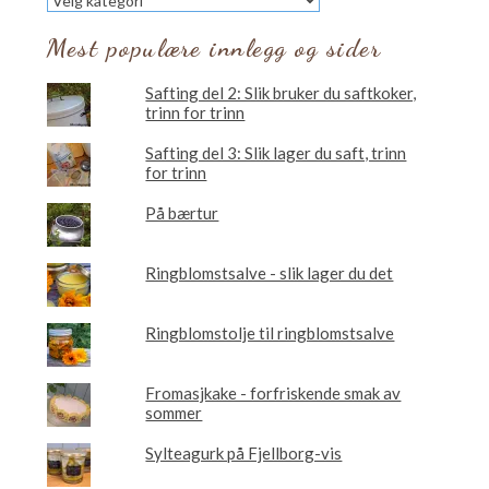
vil
du
Mest populære innlegg og sider
lese
om?
Safting del 2: Slik bruker du saftkoker,
trinn for trinn
Safting del 3: Slik lager du saft, trinn
for trinn
På bærtur
Ringblomstsalve - slik lager du det
Ringblomstolje til ringblomstsalve
Fromasjkake - forfriskende smak av
sommer
Sylteagurk på Fjellborg-vis