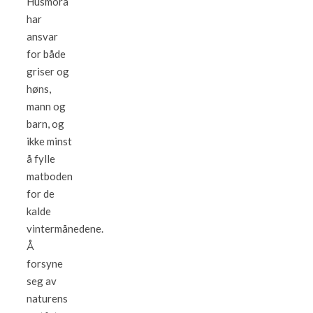
Husmora
har
ansvar
for både
griser og
høns,
mann og
barn, og
ikke minst
å fylle
matboden
for de
kalde
vintermånedene.
Å
forsyne
seg av
naturens