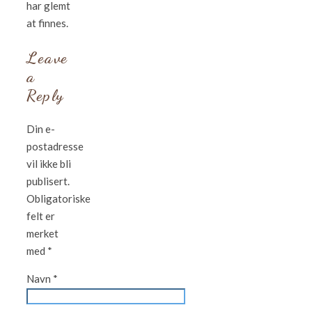
har glemt
at finnes.
Leave
a
Reply
Din e-
postadresse
vil ikke bli
publisert.
Obligatoriske
felt er
merket
med
*
Navn
*