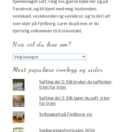
hjemmelaget saft. Følg oss gjerne både her og på
Facebook, og bli kjent med meg, husbonden,
veslekæll, veslebonden og veslebror, og ta del i alt
som skjer på Fjellborg. Lurer du på noe, er du
hjertelig velkommen til å ta kontakt.
Hva vil du lese om?
Hva
vil
du
Mest populære innlegg og sider
lese
om?
Safting del 2: Slik bruker du saftkoker,
trinn for trinn
Safting del 3: Slik lager du saft, trinn
for trinn
Sylteagurk på Fjellborg-vis
Sjølbergingsfestivalen 2026