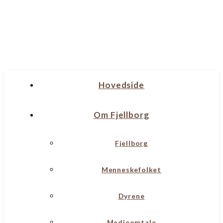
Hovedside
Om Fjellborg
Fjellborg
Menneskefolket
Dyrene
Medieomtale