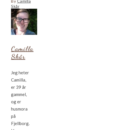
By
Camilla
Skår
Camilla
Skår
Jeg heter
Camilla,
er 39 år
gammel,
og er
husmora
på
Fjellborg.