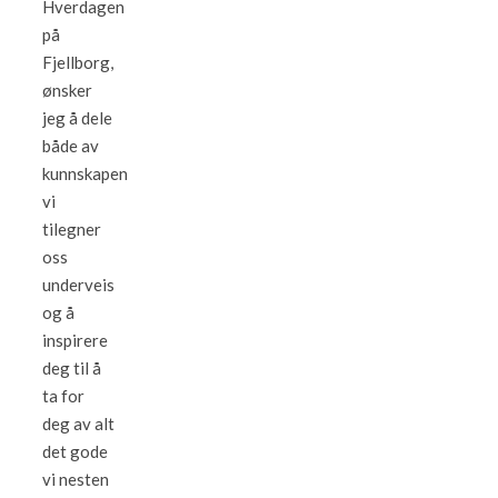
Hverdagen
på
Fjellborg,
ønsker
jeg å dele
både av
kunnskapen
vi
tilegner
oss
underveis
og å
inspirere
deg til å
ta for
deg av alt
det gode
vi nesten