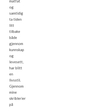
matfat
og
samtidig
ta tiden
litt
tilbake
både
gjennom
kunnskap
og
levesett,
har blitt
en
livsstil.
Gjennom
mine
skriblerier
på