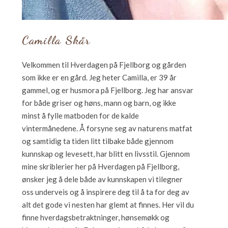
Camilla Skår
Velkommen til Hverdagen på Fjellborg og gården
som ikke er en gård. Jeg heter Camilla, er 39 år
gammel, og er husmora på Fjellborg. Jeg har ansvar
for både griser og høns, mann og barn, og ikke
minst å fylle matboden for de kalde
vintermånedene. Å forsyne seg av naturens matfat
og samtidig ta tiden litt tilbake både gjennom
kunnskap og levesett, har blitt en livsstil. Gjennom
mine skriblerier her på Hverdagen på Fjellborg,
ønsker jeg å dele både av kunnskapen vi tilegner
oss underveis og å inspirere deg til å ta for deg av
alt det gode vi nesten har glemt at finnes. Her vil du
finne hverdagsbetraktninger, hønsemøkk og