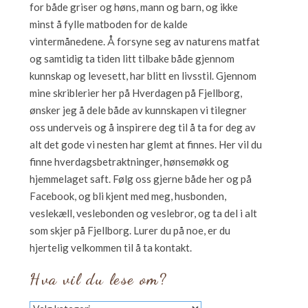
for både griser og høns, mann og barn, og ikke
minst å fylle matboden for de kalde
vintermånedene. Å forsyne seg av naturens matfat
og samtidig ta tiden litt tilbake både gjennom
kunnskap og levesett, har blitt en livsstil. Gjennom
mine skriblerier her på Hverdagen på Fjellborg,
ønsker jeg å dele både av kunnskapen vi tilegner
oss underveis og å inspirere deg til å ta for deg av
alt det gode vi nesten har glemt at finnes. Her vil du
finne hverdagsbetraktninger, hønsemøkk og
hjemmelaget saft. Følg oss gjerne både her og på
Facebook, og bli kjent med meg, husbonden,
veslekæll, veslebonden og veslebror, og ta del i alt
som skjer på Fjellborg. Lurer du på noe, er du
hjertelig velkommen til å ta kontakt.
Hva vil du lese om?
Hva