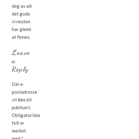
deg av alt
det gode
vi nesten
har glemt
at finnes.
Leave
a
Reply
Din e-
postadresse
vil ikke bli
publisert.
Obligatoriske
felt er
merket
med
*