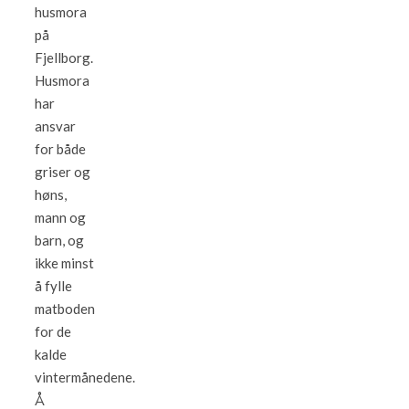
husmora
på
Fjellborg.
Husmora
har
ansvar
for både
griser og
høns,
mann og
barn, og
ikke minst
å fylle
matboden
for de
kalde
vintermånedene.
Å