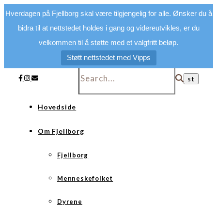
Hverdagen på Fjellborg skal være tilgjengelig for alle. Ønsker du å
bidra til at nettstedet holdes i gang og videreutvikles, er du
velkommen til å støtte med et valgfritt beløp.
Støtt nettstedet med Vipps
Hovedside
Om Fjellborg
Fjellborg
Menneskefolket
Dyrene