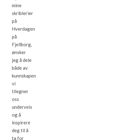
mine
skriblerier
på
Hverdagen
på
Fjellborg,
ønsker
jeg å dele
både av
kunnskapen
vi
tilegner
oss
underveis
og å
inspirere
deg til å
ta for