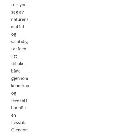
forsyne
seg av
naturens
matfat
og
samtidig
ta tiden
litt
tilbake
både
gjennom
kunnskap
og
levesett,
har blitt
en
livsstil.
Gjennom