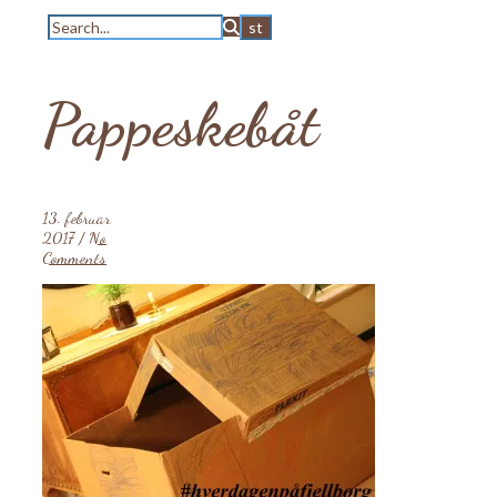
Pappeskebåt
13. februar
2017
/
No
Comments