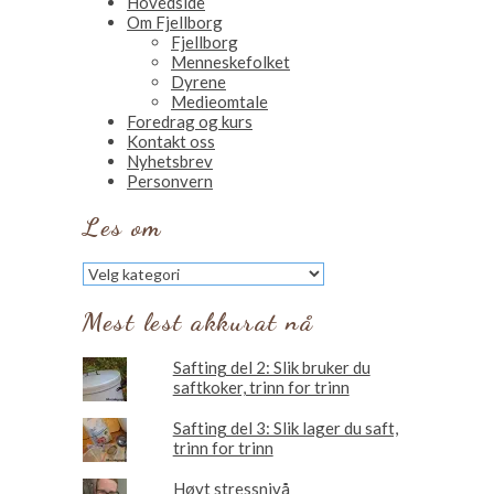
Hovedside
Om Fjellborg
Fjellborg
Menneskefolket
Dyrene
Medieomtale
Foredrag og kurs
Kontakt oss
Nyhetsbrev
Personvern
Les om
Les
om
Mest lest akkurat nå
Safting del 2: Slik bruker du
saftkoker, trinn for trinn
Safting del 3: Slik lager du saft,
trinn for trinn
Høyt stressnivå