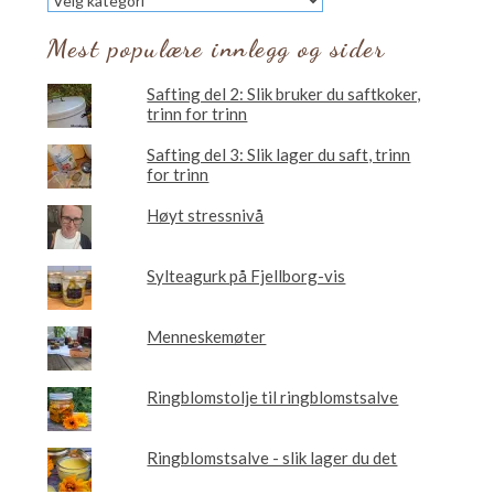
vil
du
Mest populære innlegg og sider
lese
om?
Safting del 2: Slik bruker du saftkoker,
trinn for trinn
Safting del 3: Slik lager du saft, trinn
for trinn
Høyt stressnivå
Sylteagurk på Fjellborg-vis
Menneskemøter
Ringblomstolje til ringblomstsalve
Ringblomstsalve - slik lager du det