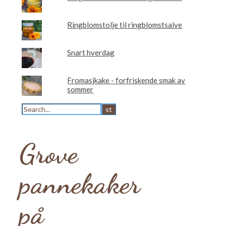
Ringblomstolje til ringblomstsalve
Snart hverdag
Fromasjkake - forfriskende smak av
sommer
Grove
pannekaker
på