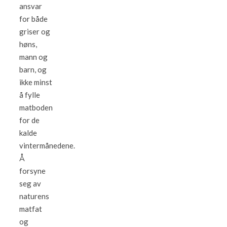
ansvar
for både
griser og
høns,
mann og
barn, og
ikke minst
å fylle
matboden
for de
kalde
vintermånedene.
Å
forsyne
seg av
naturens
matfat
og