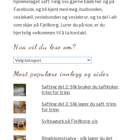
hjemmelaget saft. Følg oss gjerne både her og på
Facebook, og bli kjent med meg, husbonden,
veslekæll, veslebonden og veslebror, og ta del i alt
som skjer på Fjellborg. Lurer du på noe, er du
hjertelig velkommen til å ta kontakt.
Hva vil du lese om?
Hva
vil
du
Mest populære innlegg og sider
lese
om?
Safting del 2: Slik bruker du saftkoker,
trinn for trinn
Safting del 3: Slik lager du saft, trinn
for trinn
Sylteagurk på Fjellborg-vis
Ringblomstsalve - slik lager du det