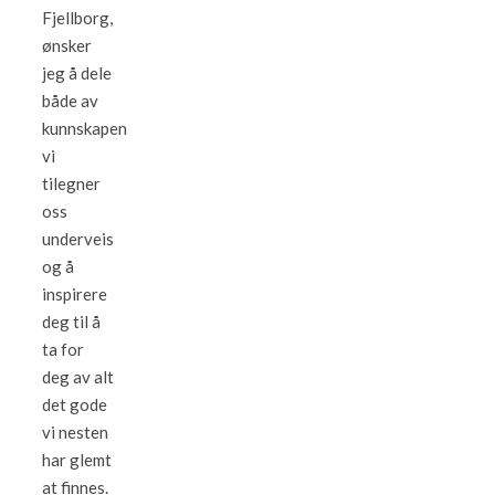
Fjellborg,
ønsker
jeg å dele
både av
kunnskapen
vi
tilegner
oss
underveis
og å
inspirere
deg til å
ta for
deg av alt
det gode
vi nesten
har glemt
at finnes.