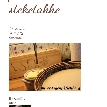
steketakke
24. oktober
2016
/
No
Comments
By
Camilla
Skår