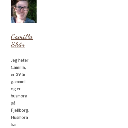
Camilla
Skår
Jeg heter
Camilla,
er 39 år
gammel,
og er
husmora
på
Fjellborg.
Husmora
har