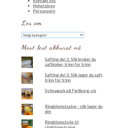
Kontakt oss
Nyhetsbrev
Personvern
Les om
Les
om
Mest lest akkurat nå
Safting del 2: Slik bruker du
saftkoker, trinn for trinn
Safting del 3: Slik lager du saft,
trinn for trinn
Sylteagurk på Fjellborg-vis
Ringblomstsalve - slik lager du
det
Ringblomstolje til
ringblomstsalve