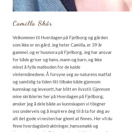
Camilla Skår
Velkommen til Hverdagen på Fjellborg og gården
som ikke er en gård. Jeg heter Camilla, er 39 år
gammel, og er husmora på Fjellborg. Jeg har ansvar
for både griser og høns, mann og barn, og ikke
minst å fylle matboden for de kalde
vintermånedene. Å forsyne seg av naturens matfat
og samtidig ta tiden litt tilbake både gjennom
kunnskap og levesett, har blitt en livsstil. Gjennom
mine skriblerier her på Hverdagen på Fjellborg,
ønsker jeg å dele både av kunnskapen vi tilegner
oss underveis og å inspirere deg til å ta for deg av
alt det gode vi nesten har glemt at finnes. Her vil du
finne hverdagsbetraktninger, hønsemøkk og