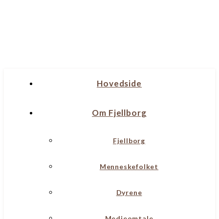
Hovedside
Om Fjellborg
Fjellborg
Menneskefolket
Dyrene
Medieomtale