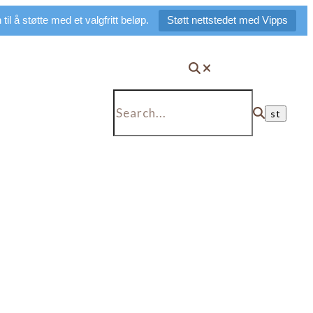
il å støtte med et valgfritt beløp.
Støtt nettstedet med Vipps