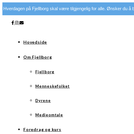
Hverdagen på Fjellborg skal være tilgjengelig for alle. Ønsker du å bi
Hovedside
Om Fjellborg
Fjellborg
Menneskefolket
Dyrene
Medieomtale
Foredrag og kurs