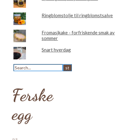
Ringblomstolje til ringblomstsalve
Fromasjkake - forfriskende smak av
sommer
Snart hverdag
Ferske
egg