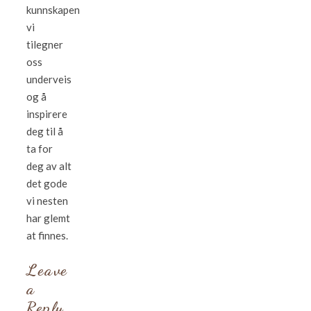
kunnskapen
vi
tilegner
oss
underveis
og å
inspirere
deg til å
ta for
deg av alt
det gode
vi nesten
har glemt
at finnes.
Leave
a
Reply