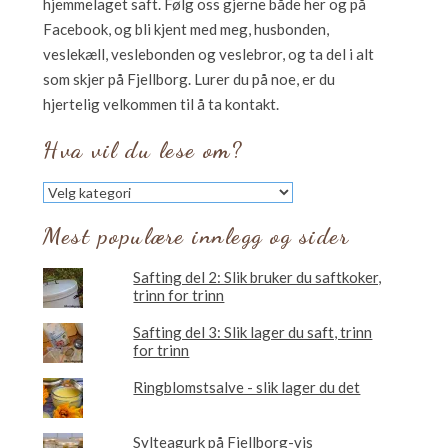
hjemmelaget saft. Følg oss gjerne både her og på
Facebook, og bli kjent med meg, husbonden,
veslekæll, veslebonden og veslebror, og ta del i alt
som skjer på Fjellborg. Lurer du på noe, er du
hjertelig velkommen til å ta kontakt.
Hva vil du lese om?
Hva
vil
du
Mest populære innlegg og sider
lese
om?
Safting del 2: Slik bruker du saftkoker,
trinn for trinn
Safting del 3: Slik lager du saft, trinn
for trinn
Ringblomstsalve - slik lager du det
Sylteagurk på Fjellborg-vis