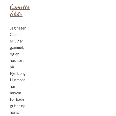
Camilla
Skår
Jeg heter
Camilla,
er 39 år
gammel,
og er
husmora
på
Fjellborg.
Husmora
har
ansvar
for både
griser og
høns,