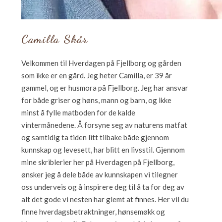
Camilla Skår
Velkommen til Hverdagen på Fjellborg og gården
som ikke er en gård. Jeg heter Camilla, er 39 år
gammel, og er husmora på Fjellborg. Jeg har ansvar
for både griser og høns, mann og barn, og ikke
minst å fylle matboden for de kalde
vintermånedene. Å forsyne seg av naturens matfat
og samtidig ta tiden litt tilbake både gjennom
kunnskap og levesett, har blitt en livsstil. Gjennom
mine skriblerier her på Hverdagen på Fjellborg,
ønsker jeg å dele både av kunnskapen vi tilegner
oss underveis og å inspirere deg til å ta for deg av
alt det gode vi nesten har glemt at finnes. Her vil du
finne hverdagsbetraktninger, hønsemøkk og