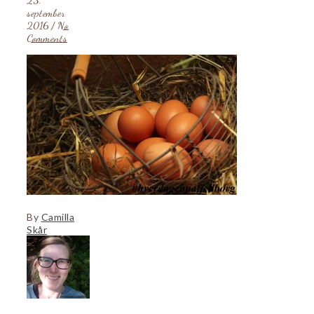
23.
september
2016
/
No
Comments
By
Camilla
Skår