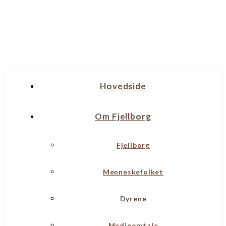
Hovedside
Om Fjellborg
Fjellborg
Menneskefolket
Dyrene
Medieomtale