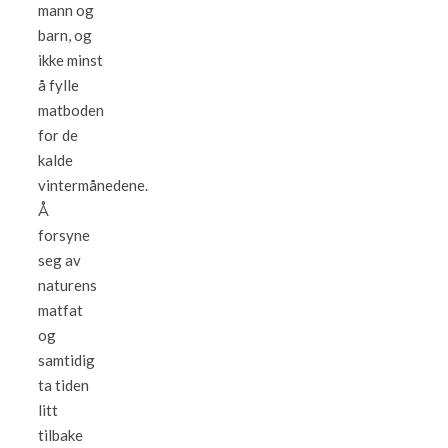
mann og
barn, og
ikke minst
å fylle
matboden
for de
kalde
vintermånedene.
Å
forsyne
seg av
naturens
matfat
og
samtidig
ta tiden
litt
tilbake