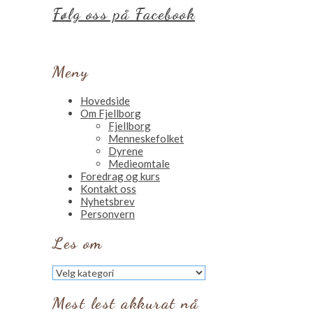
Følg oss på Facebook
Meny
Hovedside
Om Fjellborg
Fjellborg
Menneskefolket
Dyrene
Medieomtale
Foredrag og kurs
Kontakt oss
Nyhetsbrev
Personvern
Les om
Les
om
Mest lest akkurat nå