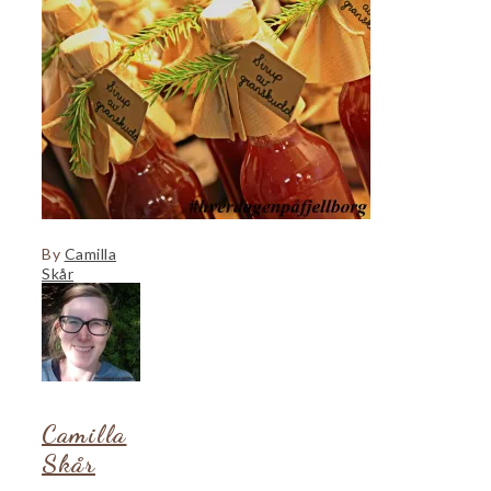
By
Camilla
Skår
Camilla
Skår