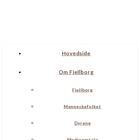
Hovedside
Om Fjellborg
Fjellborg
Menneskefolket
Dyrene
Medieomtale