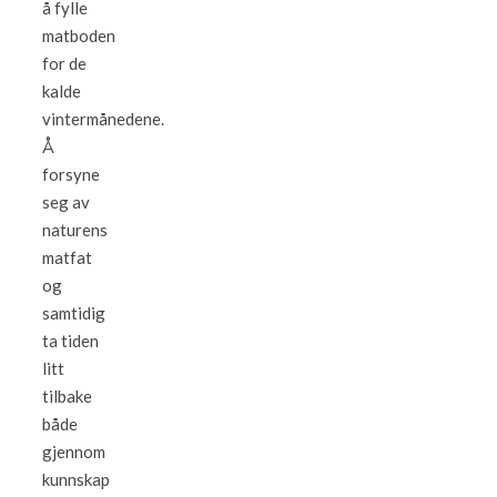
å fylle
matboden
for de
kalde
vintermånedene.
Å
forsyne
seg av
naturens
matfat
og
samtidig
ta tiden
litt
tilbake
både
gjennom
kunnskap