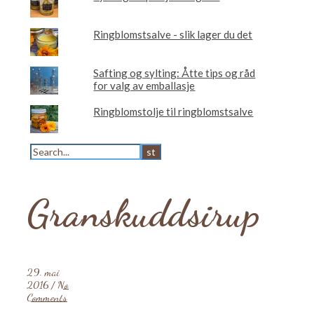
Ringblomstsalve - slik lager du det
Safting og sylting: Åtte tips og råd
for valg av emballasje
Ringblomstolje til ringblomstsalve
Granskuddsirup
29. mai
2016
/
No
Comments