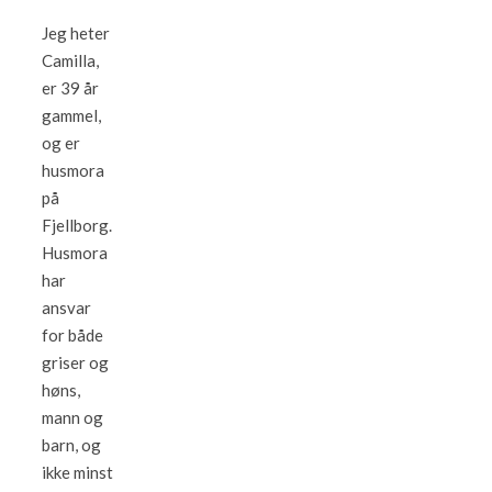
Jeg heter
Camilla,
er 39 år
gammel,
og er
husmora
på
Fjellborg.
Husmora
har
ansvar
for både
griser og
høns,
mann og
barn, og
ikke minst