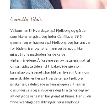
Camilla Skår
Velkommen til Hverdagen på Fjellborg og gården
som ikke er en gård. Jeg heter Camilla, er 39 år
gammel, og er husmora på Fjellborg. Jeg har ansvar
for både griser og høns, mann og barn, og ikke
minst å fylle matboden for de kalde
vintermånedene. Å forsyne seg av naturens matfat
og samtidig ta tiden litt tilbake både gjennom
kunnskap og levesett, har blitt en livsstil. Gjennom
mine skriblerier her på Hverdagen på Fjellborg,
ønsker jeg å dele både av kunnskapen vi tilegner
oss underveis og å inspirere deg til å ta for deg av
alt det gode vi nesten har glemt at finnes. Her vil du
finne hverdagsbetraktninger, hønsemøkk og