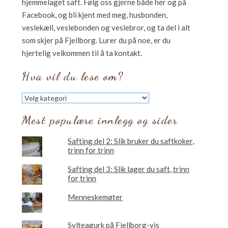
hjemmelaget saft. Følg oss gjerne både her og på
Facebook, og bli kjent med meg, husbonden,
veslekæll, veslebonden og veslebror, og ta del i alt
som skjer på Fjellborg. Lurer du på noe, er du
hjertelig velkommen til å ta kontakt.
Hva vil du lese om?
Hva
vil
du
Mest populære innlegg og sider
lese
om?
Safting del 2: Slik bruker du saftkoker,
trinn for trinn
Safting del 3: Slik lager du saft, trinn
for trinn
Menneskemøter
Sylteagurk på Fjellborg-vis