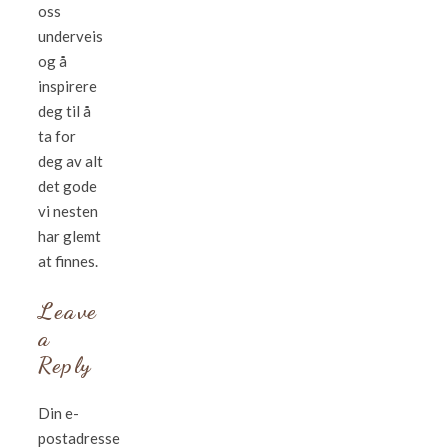
oss
underveis
og å
inspirere
deg til å
ta for
deg av alt
det gode
vi nesten
har glemt
at finnes.
Leave
a
Reply
Din e-
postadresse