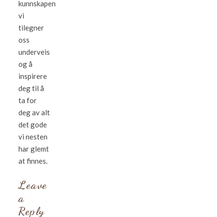
kunnskapen
vi
tilegner
oss
underveis
og å
inspirere
deg til å
ta for
deg av alt
det gode
vi nesten
har glemt
at finnes.
Leave
a
Reply