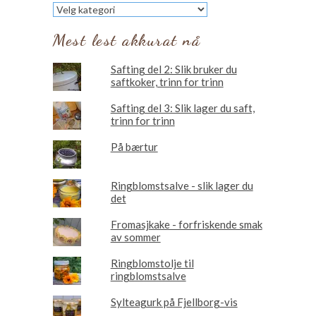
Les
om
Mest lest akkurat nå
Safting del 2: Slik bruker du
saftkoker, trinn for trinn
Safting del 3: Slik lager du saft,
trinn for trinn
På bærtur
Ringblomstsalve - slik lager du
det
Fromasjkake - forfriskende smak
av sommer
Ringblomstolje til
ringblomstsalve
Sylteagurk på Fjellborg-vis