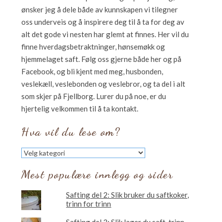
ønsker jeg å dele både av kunnskapen vi tilegner
oss underveis og å inspirere deg til å ta for deg av
alt det gode vi nesten har glemt at finnes. Her vil du
finne hverdagsbetraktninger, hønsemøkk og
hjemmelaget saft. Følg oss gjerne både her og på
Facebook, og bli kjent med meg, husbonden,
veslekæll, veslebonden og veslebror, og ta del i alt
som skjer på Fjellborg. Lurer du på noe, er du
hjertelig velkommen til å ta kontakt.
Hva vil du lese om?
Hva
vil
du
Mest populære innlegg og sider
lese
om?
Safting del 2: Slik bruker du saftkoker,
trinn for trinn
Safting del 3: Slik lager du saft, trinn