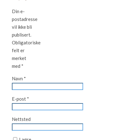
Din e-
postadresse
vil ikke bli
publisert.
Obligatoriske
felt er
merket
med
*
Navn
*
E-post
*
Nettsted
Lagre