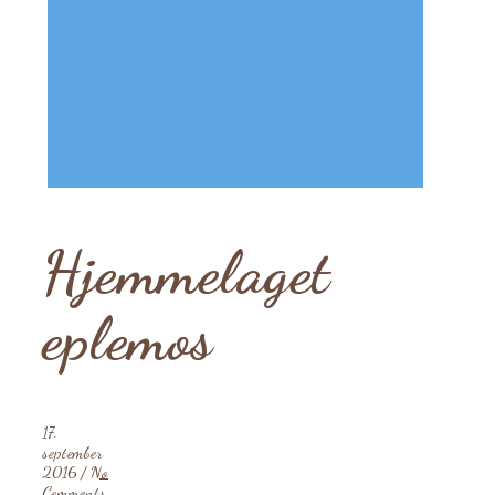
Hjemmelaget
eplemos
17.
september
2016
/
No
Comments