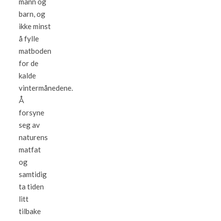
mann og
barn, og
ikke minst
å fylle
matboden
for de
kalde
vintermånedene.
Å
forsyne
seg av
naturens
matfat
og
samtidig
ta tiden
litt
tilbake