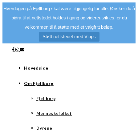
Hverdagen på Fjellborg skal være tilgjengelig for alle. Ønsker du å
bidra til at nettstedet holdes i gang og videreutvikles, er du
velkommen til å støtte med et valgfritt beløp.
Støtt nettstedet med Vipps
Hovedside
Om Fjellborg
Fjellborg
Menneskefolket
Dyrene