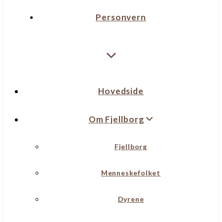
Personvern
Hovedside
Om Fjellborg
Fjellborg
Menneskefolket
Dyrene