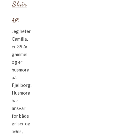
Skår
Jeg heter
Camilla,
er 39 år
gammel,
og er
husmora
på
Fjellborg.
Husmora
har
ansvar
for både
griser og
høns,