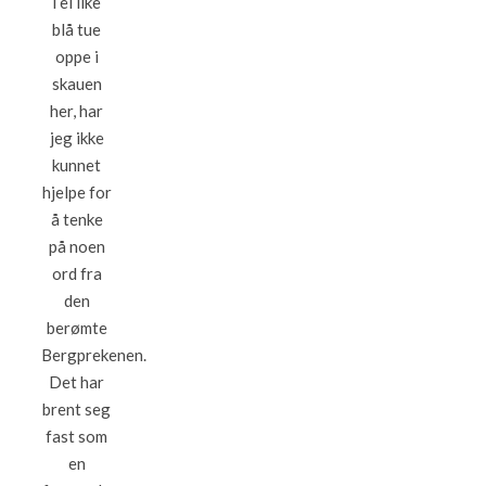
i ei like
blå tue
oppe i
skauen
her, har
jeg ikke
kunnet
hjelpe for
å tenke
på noen
ord fra
den
berømte
Bergprekenen.
Det har
brent seg
fast som
en