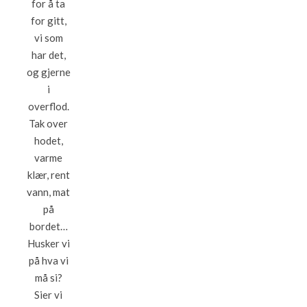
for å ta
for gitt,
vi som
har det,
og gjerne
i
overflod.
Tak over
hodet,
varme
klær, rent
vann, mat
på
bordet…
Husker vi
på hva vi
må si?
Sier vi