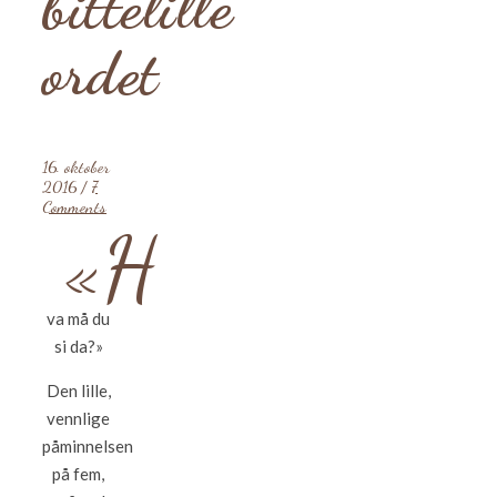
bittelille
ordet
16. oktober
2016
/
7
Comments
«H
va må du
si da?»
Den lille,
vennlige
påminnelsen
på fem,