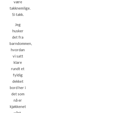
være
takknemlige.
Si takk.
Jeg
husker
det fra
barndommen,
hvordan
vi satt
klare
rundt et
fyldig
dekket
bord her i
det som
nå er
kjøkkenet
vårt.