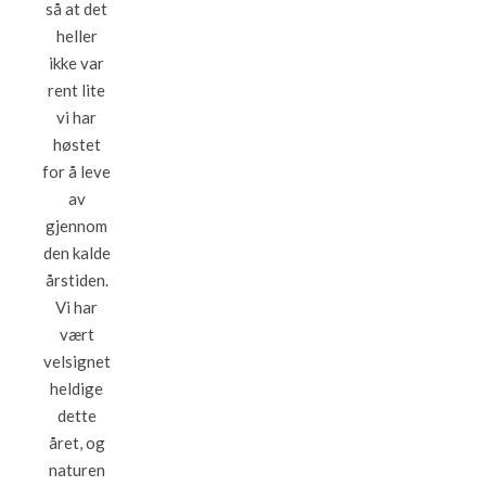
så at det
heller
ikke var
rent lite
vi har
høstet
for å leve
av
gjennom
den kalde
årstiden.
Vi har
vært
velsignet
heldige
dette
året, og
naturen