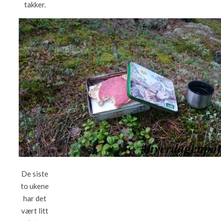
takker.
De siste
to ukene
har det
vært litt