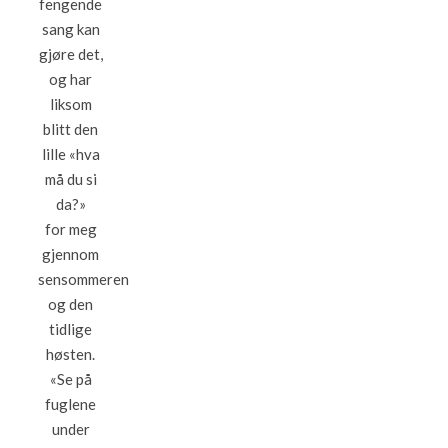
fengende
sang kan
gjøre det,
og har
liksom
blitt den
lille «hva
må du si
da?»
for meg
gjennom
sensommeren
og den
tidlige
høsten.
«Se på
fuglene
under