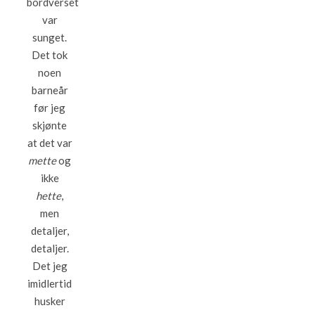
bordverset
var
sunget.
Det tok
noen
barneår
før jeg
skjønte
at det var
mette
og
ikke
hette
,
men
detaljer,
detaljer.
Det jeg
imidlertid
husker