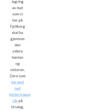
lagring
av mat
som vi
her på
Fjellborg
skal ha
gjennom
den
videre
høsten
og
vinteren.
Dere som
ble med
ned
kjellertrappa
vår
på
tirsdag,