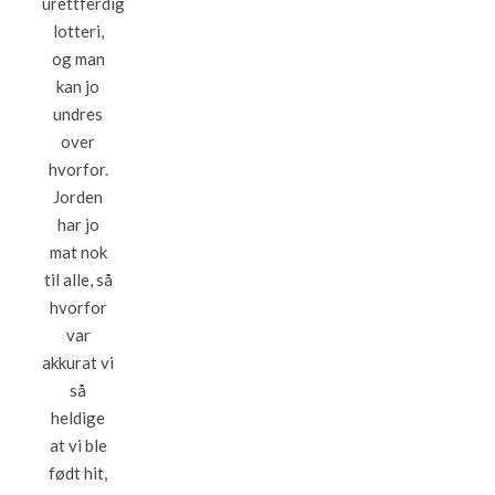
urettferdig
lotteri,
og man
kan jo
undres
over
hvorfor.
Jorden
har jo
mat nok
til alle, så
hvorfor
var
akkurat vi
så
heldige
at vi ble
født hit,