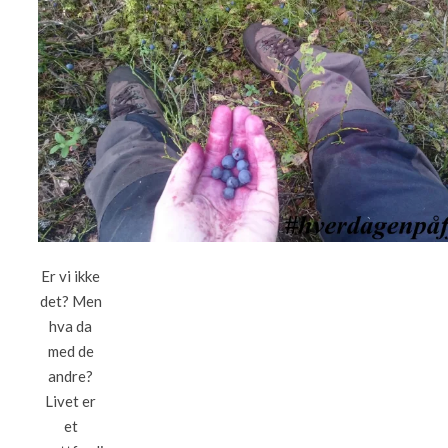
Er vi ikke
det? Men
hva da
med de
andre?
Livet er
et