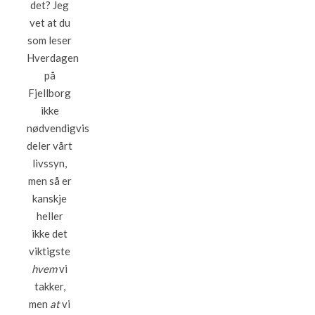
det? Jeg
vet at du
som leser
Hverdagen
på
Fjellborg
ikke
nødvendigvis
deler vårt
livssyn,
men så er
kanskje
heller
ikke det
viktigste
hvem
vi
takker,
men
at
vi