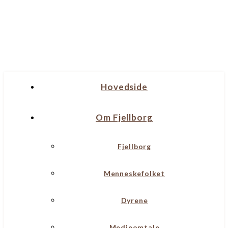
Hovedside
Om Fjellborg
Fjellborg
Menneskefolket
Dyrene
Medieomtale