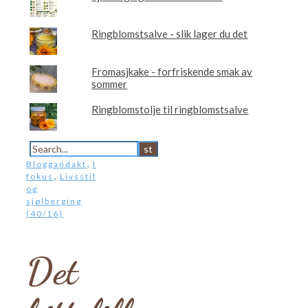
Ringblomstsalve - slik lager du det
Fromasjkake - forfriskende smak av
sommer
Ringblomstolje til ringblomstsalve
,
Bloggandakt
I
,
fokus
Livsstil
og
sjølberging
(40/16)
Det