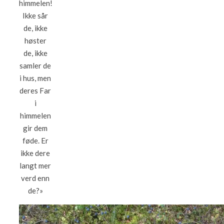
himmelen!
Ikke sår
de, ikke
høster
de, ikke
samler de
i hus, men
deres Far
i
himmelen
gir dem
føde. Er
ikke dere
langt mer
verd enn
de?»