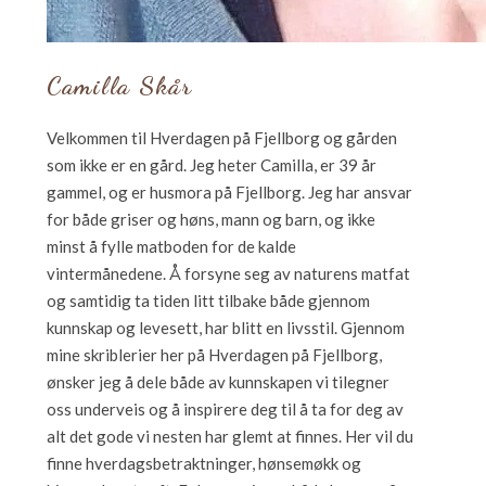
Camilla Skår
Velkommen til Hverdagen på Fjellborg og gården
som ikke er en gård. Jeg heter Camilla, er 39 år
gammel, og er husmora på Fjellborg. Jeg har ansvar
for både griser og høns, mann og barn, og ikke
minst å fylle matboden for de kalde
vintermånedene. Å forsyne seg av naturens matfat
og samtidig ta tiden litt tilbake både gjennom
kunnskap og levesett, har blitt en livsstil. Gjennom
mine skriblerier her på Hverdagen på Fjellborg,
ønsker jeg å dele både av kunnskapen vi tilegner
oss underveis og å inspirere deg til å ta for deg av
alt det gode vi nesten har glemt at finnes. Her vil du
finne hverdagsbetraktninger, hønsemøkk og