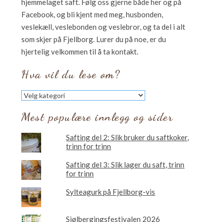
hjemmelaget saft. Følg oss gjerne både her og på
Facebook, og bli kjent med meg, husbonden,
veslekæll, veslebonden og veslebror, og ta del i alt
som skjer på Fjellborg. Lurer du på noe, er du
hjertelig velkommen til å ta kontakt.
Hva vil du lese om?
Hva
vil
du
Mest populære innlegg og sider
lese
om?
Safting del 2: Slik bruker du saftkoker,
trinn for trinn
Safting del 3: Slik lager du saft, trinn
for trinn
Sylteagurk på Fjellborg-vis
Sjølbergingsfestivalen 2026