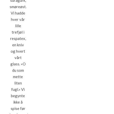
suragurk,
smøreøst.
Vi hadde
hver vår
lille
trefjøl i
respatex,
en kniv
og hvert
vårt
glass. «O
du som
mette
liten
fugl.» Vi
begynte
ikke å
spise før