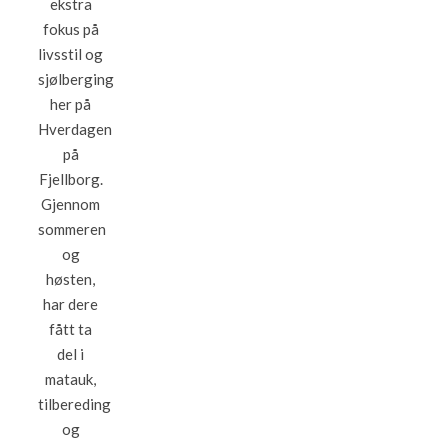
ekstra
fokus på
livsstil og
sjølberging
her på
Hverdagen
på
Fjellborg.
Gjennom
sommeren
og
høsten,
har dere
fått ta
del i
matauk,
tilbereding
og