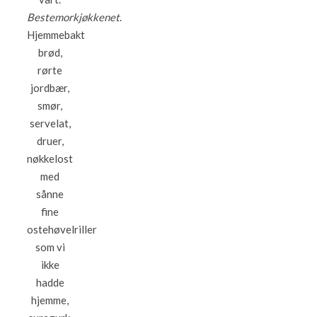
Bestemorkjøkkenet
.
Hjemmebakt
brød,
rørte
jordbær,
smør,
servelat,
druer,
nøkkelost
med
sånne
fine
ostehøvelriller
som vi
ikke
hadde
hjemme,