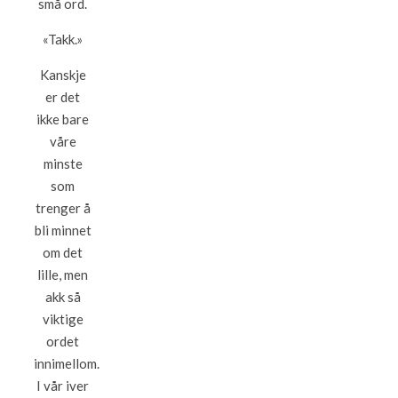
små ord.
«Takk.»
Kanskje
er det
ikke bare
våre
minste
som
trenger å
bli minnet
om det
lille, men
akk så
viktige
ordet
innimellom.
I vår iver