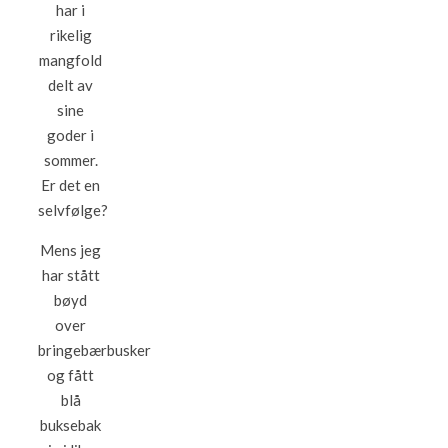
har i
rikelig
mangfold
delt av
sine
goder i
sommer.
Er det en
selvfølge?
Mens jeg
har stått
bøyd
over
bringebærbusker
og fått
blå
buksebak