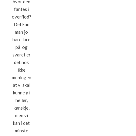
hvor den
fantes i
overflod?
Det kan
man jo
bare lure
på, og
svaret er
det nok
ikke
meningen
at vi skal
kunne gi
heller,
kanskje,
men vi
kan i det
minste